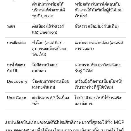
ดำเนินการพร้อมให้
พร้อมสำหรับการโต้ตอบกับ
บริการแก่ตัวแทนได้
ตัวแทนได้ทันทีเมื่อผู้ใช้เข้าชม
ทุกที่ทุกเวลา
เว็บไซต์
วงจร
ต่อเนื่อง (เซิร์ฟเวอร์
ชั่วคราว (เชื่อมโยงกับแท็บ)
และ Daemon)
การเชื่อมต่อ
ทั่วโลก (เดสก์ท็อป,
เฉพาะสภาพแวดล้อม (เอเจนต์
อุปกรณ์เคลื่อนที่, คลา
เบราว์เซอร์)
วด์, เว็บ)
การโต้ตอบ
ไม่มีส่วนหัวและ
ผสานรวมกับเบราว์เซอร์และ
กับ UI
ภายนอก
รับรู้ DOM
Discovery
ขั้นตอนการลงทะเบียน
เครื่องมือที่ลงทะเบียนในหน้า
เฉพาะตัวแทน
เว็บระหว่างที่ผู้ใช้เข้าชม
Use Case
ดำเนินการ API ในเบื้อง
ไปยัง UI ของเว็บที่ใช้งานจริง
หลัง
และสั่งการ
แอปพลิเคชันแบบเอเจนต์ที่มีประสิทธิภาพมากที่สุดจะใช้ทั้ง MCP
และ WebMCP เพื่อใช้ประโยชน์จาก จุดแข็งของทั้ง 2 เทคโนโลยี