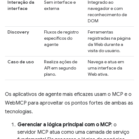
Interação da
Sem interface e
Integrado ao
interface
externa
navegador e com
reconhecimento de
DOM
Discovery
Fluxos de registro
Ferramentas
específicos do
registradas na página
agente
da Web durante a
visita do usuário.
Caso de uso
Realiza ações de
Navega e atua em
API em segundo
uma interface da
plano.
Web ativa.
Os aplicativos de agente mais eficazes usam o MCP e o
WebMCP para aproveitar os pontos fortes de ambas as
tecnologias.
Gerenciar a lógica principal com o MCP
: o
servidor MCP atua como uma camada de serviço