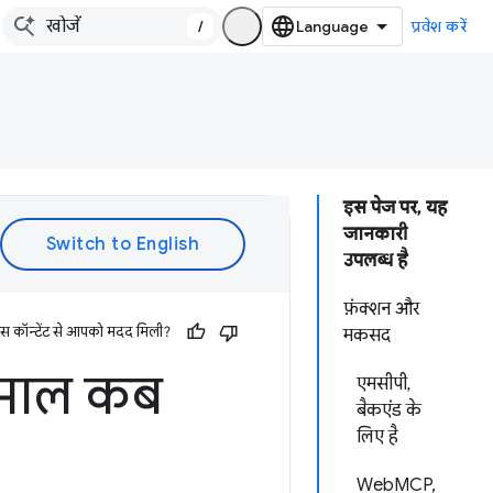
/
प्रवेश करें
इस पेज पर, यह
जानकारी
उपलब्ध है
फ़ंक्शन और
इस कॉन्टेंट से आपको मदद मिली?
मकसद
ेमाल कब
एमसीपी,
बैकएंड के
लिए है
WebMCP,