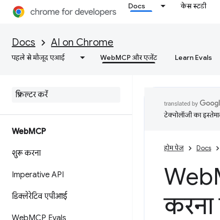
Docs
केस स्टडी
Docs
AI on Chrome
पहले से मौजूद एआई
WebMCP और एजेंट
Learn Evals
टेक्नोलॉजी का इस्तेमाल
Web
MCP
होम पेज
Docs
शुरू करना
Web
Imperative API
डिक्लेरेटिव एपीआई
करना 
Web
MCP Evals