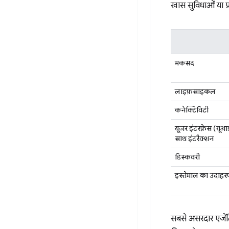
खास सुविधाओं या फ़
मकसद
लाइफ़साइकल
कनेक्टिविटी
यूज़र इंटरफ़ेस (यूआ
साथ इंटरैक्शन
डिस्कवरी
इस्तेमाल का उदाहर
सबसे असरदार एजेंट