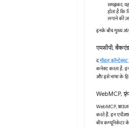
समझकर, यह 
होता है कि 
लगाने की ज़र
इनके बीच मुख्य अंत
एमसीपी
,
बैकएंड
द
मॉडल कॉन्टेक्स्ट
कनेक्ट करता है. इनम
और इसे भाषा के हि
Web
MCP
,
फ़्
WebMCP, ब्राउज़र के
करते हैं. इन एपीआ
बीच कम्यूनिकेटर क