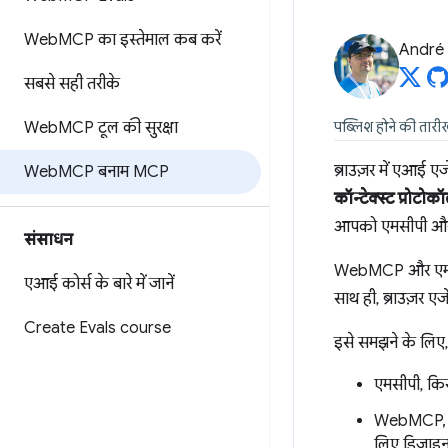
Web
MCP का इस्तेमाल कब करें
André 
सबसे सही तरीके
Web
MCP टूल की सुरक्षा
पब्लिश होने की तारी
ब्राउज़र में एआई एज
Web
MCP बनाम MCP
कॉन्टेक्स्ट प्रोट
आपको एमसीपी और W
संसाधन
WebMCP और एमसीपी
एआई कोर्स के बारे में जानें
साथ ही, ब्राउज़र ए
Create Evals course
इसे समझने के लिए, 
एमसीपी, किसी
WebMCP, सिर्
लिए डिज़ाइन