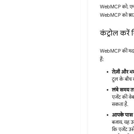
WebMCP को, एमसीपी
WebMCP को ब्राउज़र
कंट्रोल करे
WebMCP की मदद से
हैं:
तेज़ी और भ
टूल के बीच क
लंबे समय 
एजेंट की वे
सकता है.
आपके पास कं
बजाय, यह उम
कि एजेंट उसे