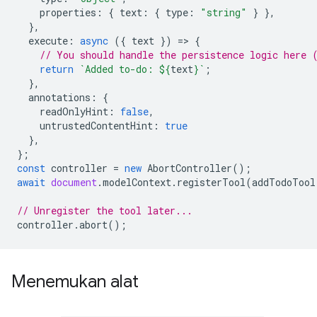
properties
:
{
text
:
{
type
:
"string"
}
},
},
execute
:
async
({
text
})
=
>
{
// You should handle the persistence logic here 
return
`Added to-do: 
${
text
}
`
;
},
annotations
:
{
readOnlyHint
:
false
,
untrustedContentHint
:
true
},
};
const
controller
=
new
AbortController
();
await
document
.
modelContext
.
registerTool
(
addTodoTool
// Unregister the tool later...
controller
.
abort
();
Menemukan alat