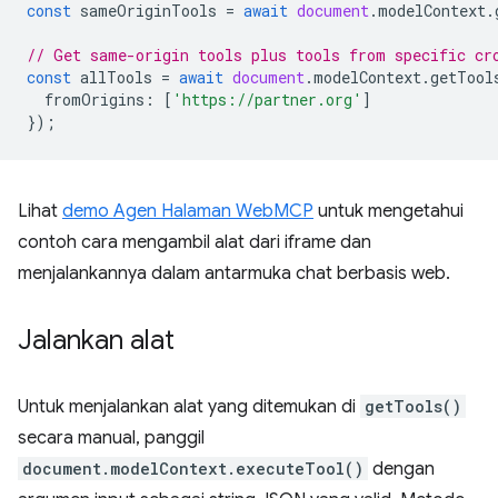
const
sameOriginTools
=
await
document
.
modelContext
.
// Get same-origin tools plus tools from specific cr
const
allTools
=
await
document
.
modelContext
.
getTool
fromOrigins
:
[
'https://partner.org'
]
});
Lihat
demo Agen Halaman WebMCP
untuk mengetahui
contoh cara mengambil alat dari iframe dan
menjalankannya dalam antarmuka chat berbasis web.
Jalankan alat
Untuk menjalankan alat yang ditemukan di
getTools()
secara manual, panggil
document.modelContext.executeTool()
dengan