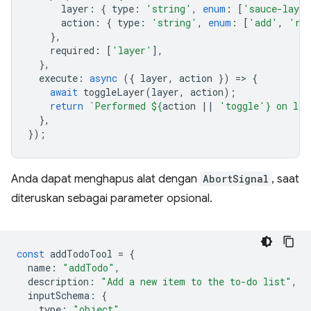
layer
:
{
type
:
'string'
,
enum
:
[
'sauce-layer
action
:
{
type
:
'string'
,
enum
:
[
'add'
,
're
},
required
:
[
'layer'
],
},
execute
:
async
({
layer
,
action
})
=
>
{
await
toggleLayer
(
layer
,
action
);
return
`Performed 
${
action
||
'toggle'
}
 on lay
},
});
Anda dapat menghapus alat dengan
AbortSignal
, saat
diteruskan sebagai parameter opsional.
const
addTodoTool
=
{
name
:
"addTodo"
,
description
:
"Add a new item to the to-do list"
,
inputSchema
:
{
type
:
"object"
,