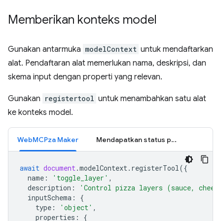
Memberikan konteks model
Gunakan antarmuka
modelContext
untuk mendaftarkan
alat. Pendaftaran alat memerlukan nama, deskripsi, dan
skema input dengan properti yang relevan.
Gunakan
registertool
untuk menambahkan satu alat
ke konteks model.
WebMCPza Maker
Mendapatkan status pesanan
await
document
.
modelContext
.
registerTool
({
name
:
'toggle_layer'
,
description
:
'Control pizza layers (sauce, chees
inputSchema
:
{
type
:
'object'
,
properties
:
{