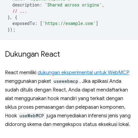
description
:
'Shared across origins'
,
// ...
},
{
exposedTo
:
[
'https://example.com'
]
});
Dukungan React
React memiliki
dukungan eksperimental untuk WebMCP
menggunakan paket
usewebmcp
. Jika aplikasi Anda
sudah ditulis dengan React, Anda dapat mendaftarkan
alat menggunakan hook mandiri yang terkait dengan
siklus proses pemasangan dan pelepasan komponen.
Hook
useWebMCP
juga menyediakan inferensi jenis yang
didorong skema dan mengekspos status eksekusi lokal.