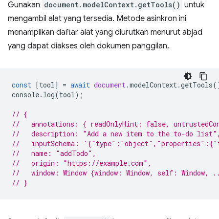
Gunakan
document.modelContext.getTools()
untuk
mengambil alat yang tersedia. Metode asinkron ini
menampilkan daftar alat yang diurutkan menurut abjad
yang dapat diakses oleh dokumen panggilan.
const
[
tool
]
=
await
document
.
modelContext
.
getTools
(
console
.
log
(
tool
);
// {
//   annotations: { readOnlyHint: false, untrustedCo
//   description: "Add a new item to the to-do list"
//   inputSchema: '{"type":"object","properties":{"
//   name: "addTodo",
//   origin: "https://example.com",
//   window: Window {window: Window, self: Window, .
// }