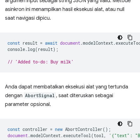
argumen input sebagai string JSON yang valid. Metode
asinkron ini menampilkan hasil eksekusi alat, atau null
saat navigasi dipicu.
const
result
=
await
document
.
modelContext
.
executeTo
console
.
log
(
result
);
// 'Added to-do: Buy milk'
Anda dapat membatalkan eksekusi alat yang tertunda
dengan
AbortSignal
, saat diteruskan sebagai
parameter opsional.
const
controller
=
new
AbortController
();
document
.
modelContext
.
executeTool
(
tool
,
'{"text": "