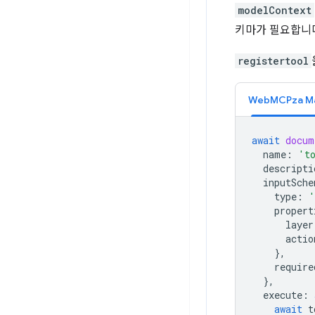
modelContext
키마가 필요합니
registertool
WebMCPza M
await
docum
name
:
't
descripti
inputSche
type
:
'
propert
layer
actio
},
require
},
execute
:
await
t