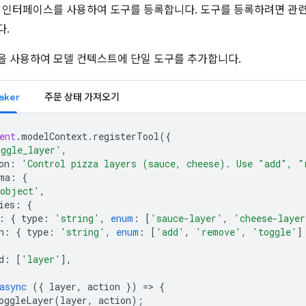
인터페이스를 사용하여 도구를 등록합니다. 도구를 등록하려면 관련 속
다.
을 사용하여 모델 컨텍스트에 단일 도구를 추가합니다.
aker
주문 상태 가져오기
ent
.
modelContext
.
registerTool
({
oggle_layer'
,
on
:
'Control pizza layers (sauce, cheese). Use "add", "
ma
:
{
object'
,
ies
:
{
:
{
type
:
'string'
,
enum
:
[
'sauce-layer'
,
'cheese-layer
n
:
{
type
:
'string'
,
enum
:
[
'add'
,
'remove'
,
'toggle'
]
d
:
[
'layer'
],
async
({
layer
,
action
})
=
>
{
oggleLayer
(
layer
,
action
);