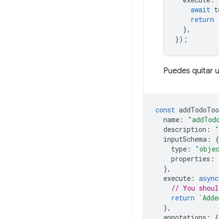
await
t
return
},
});
Puedes quitar 
const
addTodoToo
name
:
"addTod
description
:
"
inputSchema
:
{
type
:
"obje
properties
:
},
execute
:
async
// You shoul
return
`Adde
},
annotations
:
{