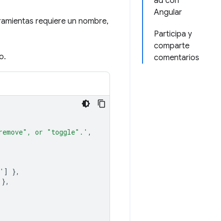
ad con
Angular
rramientas requiere un nombre,
Participa y
comparte
o.
comentarios
remove", or "toggle".'
,
'
]
},
},