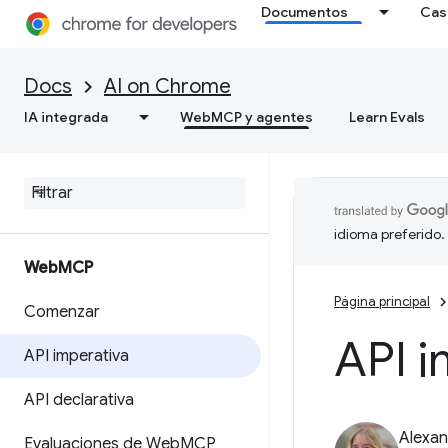
Documentos
Cas
Docs
AI on Chrome
IA integrada
WebMCP y agentes
Learn Evals
idioma preferido.
Web
MCP
Página principal
Comenzar
API i
API imperativa
API declarativa
Alexan
Evaluaciones de Web
MCP