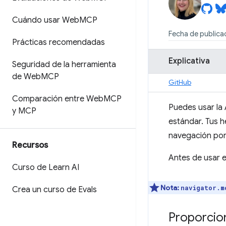
Cuándo usar Web
MCP
Fecha de publicac
Prácticas recomendadas
Explicativa
Seguridad de la herramienta
de Web
MCP
GitHub
Comparación entre Web
MCP
Puedes usar la
y MCP
estándar. Tus h
navegación por 
Recursos
Antes de usar e
Curso de Learn AI
Nota:
navigator.m
Crea un curso de Evals
Proporcio