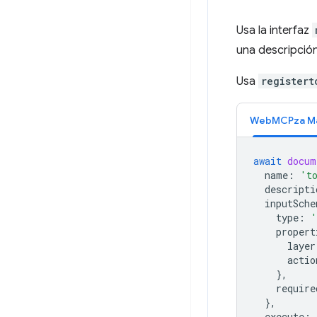
Usa la interfaz
una descripció
Usa
registert
WebMCPza M
await
docum
name
:
't
descripti
inputSche
type
:
'
propert
layer
actio
},
require
},
execute
: