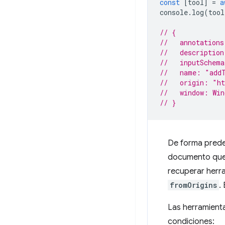
const
[
tool
]
=
a
console
.
log
(
tool
// {
//   annotations
//   description
//   inputSchem
//   name: "add
//   origin: "h
//   window: Win
// }
De forma pred
documento que 
recuperar herr
fromOrigins
.
Las herramienta
condiciones: