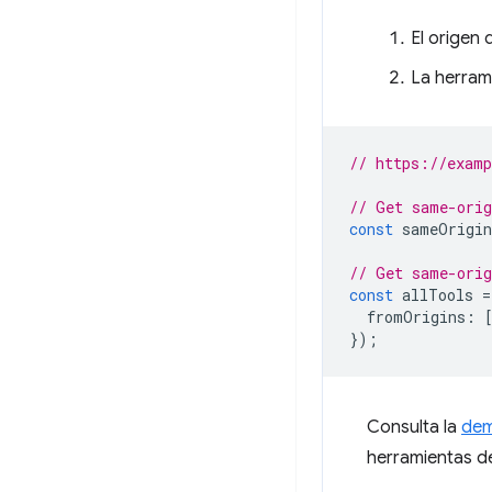
El origen
La herram
// https://exam
// Get same-orig
const
sameOrigin
// Get same-orig
const
allTools
=
fromOrigins
:
});
Consulta la
dem
herramientas de