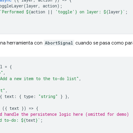
oggleLayer
(
layer
,
action
);
`Performed 
${
action
||
'toggle'
}
 on layer: 
${
layer
}
`
;
una herramienta con
AbortSignal
cuando se pasa como pará
l
=
{
o"
,
Add a new item to the to-do list"
,
ct"
,
{
text
:
{
type
:
"string"
}
},
({
text
})
=
>
{
d handle the persistence logic here (omitted for demo)
d to-do: 
${
text
}
`
;