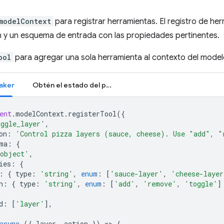
modelContext
para registrar herramientas. El registro de he
n y un esquema de entrada con las propiedades pertinentes.
ool
para agregar una sola herramienta al contexto del model
aker
Obtén el estado del pedido
ent
.
modelContext
.
registerTool
({
oggle_layer'
,
on
:
'Control pizza layers (sauce, cheese). Use "add", "
ma
:
{
object'
,
ies
:
{
:
{
type
:
'string'
,
enum
:
[
'sauce-layer'
,
'cheese-layer
n
:
{
type
:
'string'
,
enum
:
[
'add'
,
'remove'
,
'toggle'
]
d
:
[
'layer'
],
async
({
layer
,
action
})
=
>
{