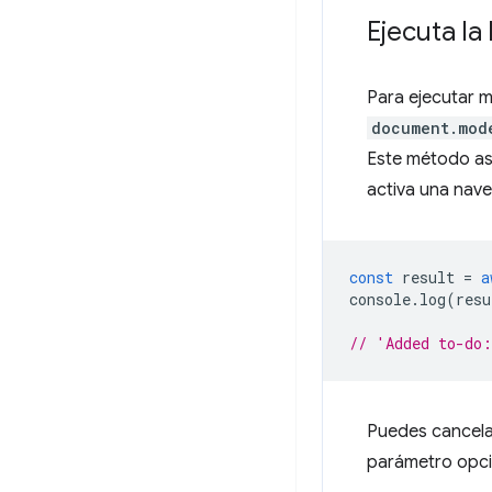
Ejecuta la
Para ejecutar 
document.mod
Este método así
activa una nav
const
result
=
a
console
.
log
(
resu
// 'Added to-do
Puedes cancela
parámetro opci