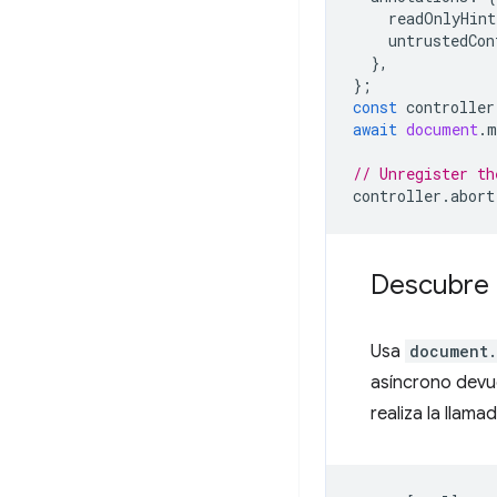
readOnlyHint
untrustedCon
},
};
const
controller
await
document
.
m
// Unregister th
controller
.
abort
Descubre 
Usa
document.
asíncrono devu
realiza la llam