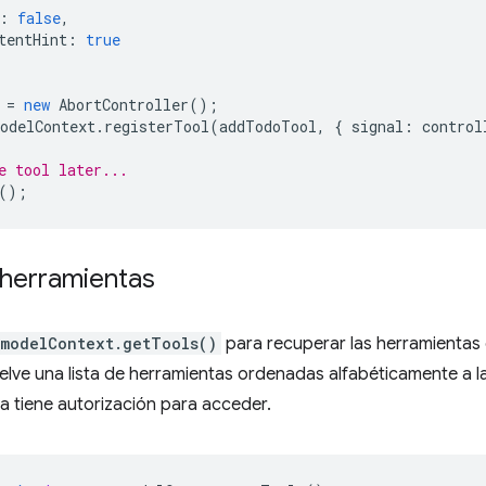
:
false
,
tentHint
:
true
=
new
AbortController
();
odelContext
.
registerTool
(
addTodoTool
,
{
signal
:
control
e tool later...
();
herramientas
modelContext.getTools()
para recuperar las herramientas
elve una lista de herramientas ordenadas alfabéticamente a 
ada tiene autorización para acceder.