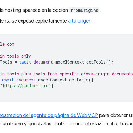
 de hosting aparece en la opción
fromOrigins
.
ienta se expuso explícitamente
a tu origen
.
ple.com
in tools only
Tools
=
await
document
.
modelContext
.
getTools
();
in tools plus tools from specific cross-origin document
await
document
.
modelContext
.
getTools
({
[
'https://partner.org'
]
ostración del agente de página de WebMCP
para obtener u
 un iframe y ejecutarlas dentro de una interfaz de chat basa