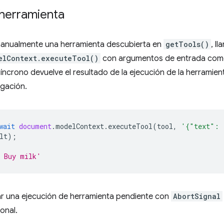
 herramienta
manualmente una herramienta descubierta en
getTools()
, ll
elContext.executeTool()
con argumentos de entrada como
ncrono devuelve el resultado de la ejecución de la herramien
egación.
wait
document
.
modelContext
.
executeTool
(
tool
,
'{"text": 
lt
);
: Buy milk'
r una ejecución de herramienta pendiente con
AbortSignal
onal.