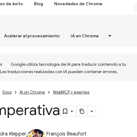
os de éxito
Blog
Novedades de Chrome
Acelerar el procesamiento
IA en Chrome
Google utiliza tecnología de IA para traducir contenido a tu
 Las traducciones realizadas con IA pueden contener errores.
Docs
AI on Chrome
WebMCP y agentes
mperativa
dra Klepper
François Beaufort