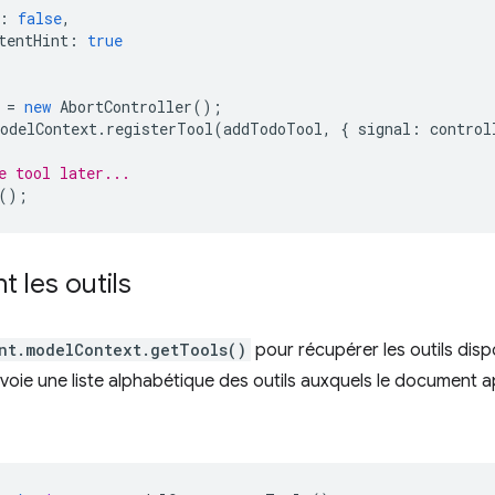
:
false
,
tentHint
:
true
=
new
AbortController
();
odelContext
.
registerTool
(
addTodoTool
,
{
signal
:
control
e tool later...
();
 les outils
nt.modelContext.getTools()
pour récupérer les outils dis
oie une liste alphabétique des outils auxquels le document a