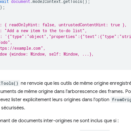
wait
document
.
modelContext
.
getTools
();
);
: { readOnlyHint: false, untrustedContentHint: true },
: "Add a new item to the to-do list",
a: '{"type":"object","properties":{"text":{"type":"str
Todo",
ttps://example.com",
dow {window: Window, self: Window, ...},
tTools()
ne renvoie que les outils de même origine enregist
uments de même origine dans l'arborescence des frames. Pour
evez lister explicitement leurs origines dans l'option
fromOri
s sécurisées.
enant de documents inter-origines ne sont inclus que si :