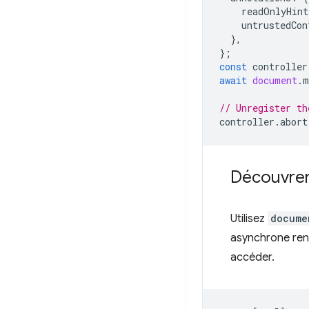
readOnlyHint
untrustedCon
},
};
const
controller
await
document
.
m
// Unregister th
controller
.
abort
Découvrent
Utilisez
docume
asynchrone renv
accéder.