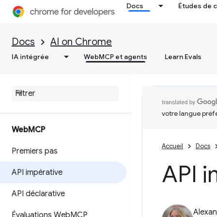
Docs
Études de 
Docs
AI on Chrome
IA intégrée
WebMCP et agents
Learn Evals
votre langue préf
Web
MCP
Accueil
Docs
Premiers pas
API i
API impérative
API déclarative
Alexan
Évaluations Web
MCP