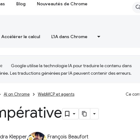
cas
Blog
Nouveautés de Chrome
Accélérer le calcul
L'IA dans Chrome
Google utilise la technologie IA pour traduire le contenu dans
érée. Les traductions générées par IA peuvent contenir des erreurs.
AI on Chrome
WebMCP et agents
Ce cont
mpérative
dra Klepper
François Beaufort