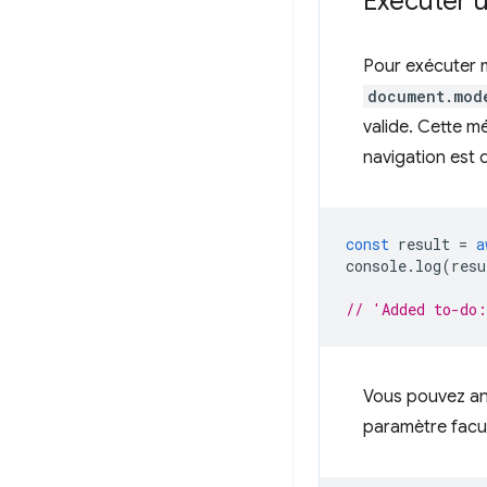
Exécuter u
Pour exécuter 
document.mod
valide. Cette mé
navigation est 
const
result
=
a
console
.
log
(
resu
// 'Added to-do
Vous pouvez ann
paramètre facul