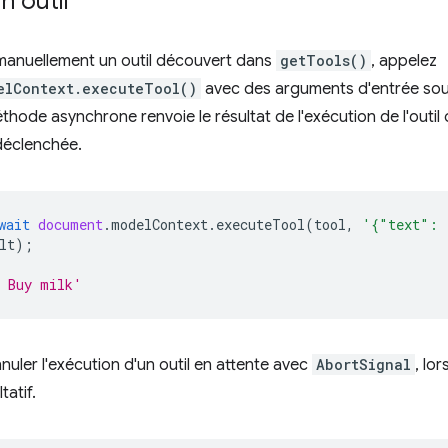
n outil
manuellement un outil découvert dans
getTools()
, appelez
elContext.executeTool()
avec des arguments d'entrée so
thode asynchrone renvoie le résultat de l'exécution de l'outil o
déclenchée.
wait
document
.
modelContext
.
executeTool
(
tool
,
'{"text": 
lt
);
: Buy milk'
uler l'exécution d'un outil en attente avec
AbortSignal
, lo
tatif.