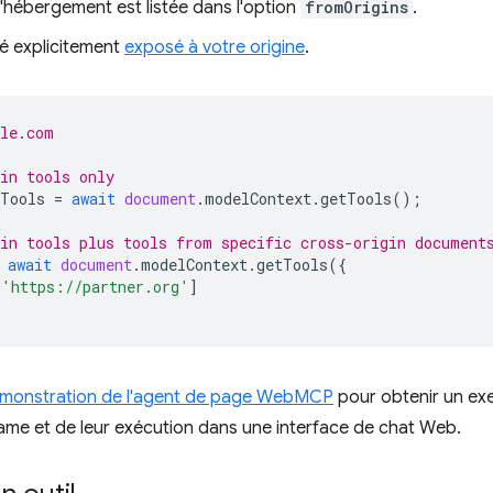
d'hébergement est listée dans l'option
fromOrigins
.
été explicitement
exposé à votre origine
.
ple.com
in tools only
Tools
=
await
document
.
modelContext
.
getTools
();
in tools plus tools from specific cross-origin document
await
document
.
modelContext
.
getTools
({
[
'https://partner.org'
]
monstration de l'agent de page WebMCP
pour obtenir un exe
Frame et de leur exécution dans une interface de chat Web.