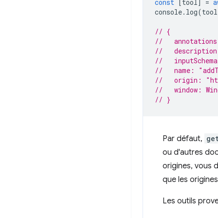
const
[
tool
]
=
a
console
.
log
(
tool
// {
//   annotations
//   description
//   inputSchem
//   name: "add
//   origin: "h
//   window: Win
// }
Par défaut,
ge
ou d'autres doc
origines, vous d
que les origine
Les outils prov