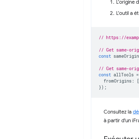
L'origine 
L'outil a 
// https://exam
// Get same-orig
const
sameOrigin
// Get same-orig
const
allTools
=
fromOrigins
:
});
Consultez la
dé
à partir d'un i