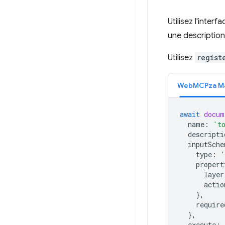
Utilisez l'interf
une description
Utilisez
regist
WebMCPza M
await
docum
name
:
't
descripti
inputSche
type
:
'
propert
layer
actio
},
require
},
execute
: