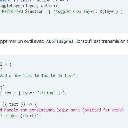
oggleLayer
(
layer
,
action
);
`Performed 
${
action
||
'toggle'
}
 on layer: 
${
layer
}
`
;
pprimer un outil avec
AbortSignal
, lorsqu'il est transmis en
l
=
{
o"
,
Add a new item to the to-do list"
,
ct"
,
{
text
:
{
type
:
"string"
}
},
({
text
})
=
>
{
d handle the persistence logic here (omitted for demo)
d to-do: 
${
text
}
`
;