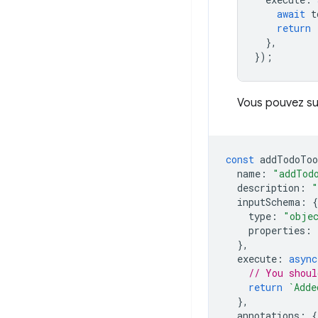
await
t
return
},
});
Vous pouvez su
const
addTodoToo
name
:
"addTod
description
:
"
inputSchema
:
{
type
:
"obje
properties
:
},
execute
:
async
// You shoul
return
`Adde
},
annotations
:
{