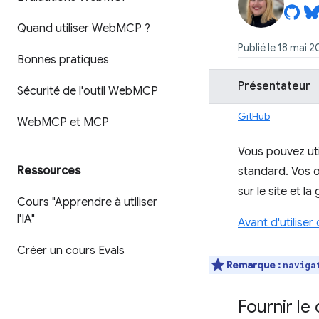
Quand utiliser Web
MCP ?
Publié le 18 mai 2
Bonnes pratiques
Présentateur
Sécurité de l'outil Web
MCP
GitHub
Web
MCP et MCP
Vous pouvez uti
Ressources
standard. Vos ou
sur le site et la
Cours "Apprendre à utiliser
l'IA"
Avant d'utiliser
Créer un cours Evals
Remarque :
naviga
Fournir le