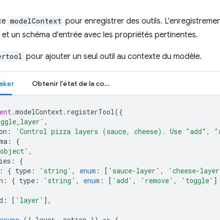
ace
modelContext
pour enregistrer des outils. L'enregistremen
 et un schéma d'entrée avec les propriétés pertinentes.
ertool
pour ajouter un seul outil au contexte du modèle.
aker
Obtenir l'état de la commande
ent
.
modelContext
.
registerTool
({
oggle_layer'
,
on
:
'Control pizza layers (sauce, cheese). Use "add", "
ma
:
{
object'
,
ies
:
{
:
{
type
:
'string'
,
enum
:
[
'sauce-layer'
,
'cheese-layer
n
:
{
type
:
'string'
,
enum
:
[
'add'
,
'remove'
,
'toggle'
]
d
:
[
'layer'
],
async
({
layer
,
action
})
=
>
{