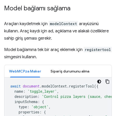
Model bağlamı sağlama
Araçları kaydetmek için
modelContext
arayüzünü
kullanın. Araç kaydı için ad, açıklama ve alakalı özelliklere
sahip giriş şeması gerekir.
Model bağlamına tek bir araç eklemek için
registertool
simgesini kullanın.
WebMCPza Maker
Sipariş durumunu alma
await
document
.
modelContext
.
registerTool
({
name
:
'toggle_layer'
,
description
:
'Control pizza layers (sauce, chees
inputSchema
:
{
type
:
'object'
,
properties
:
{