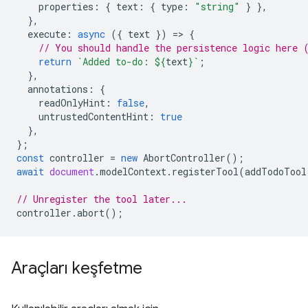
properties
:
{
text
:
{
type
:
"string"
}
},
},
execute
:
async
({
text
})
=
>
{
// You should handle the persistence logic here 
return
`Added to-do: 
${
text
}
`
;
},
annotations
:
{
readOnlyHint
:
false
,
untrustedContentHint
:
true
},
};
const
controller
=
new
AbortController
();
await
document
.
modelContext
.
registerTool
(
addTodoTool
// Unregister the tool later...
controller
.
abort
();
Araçları keşfetme