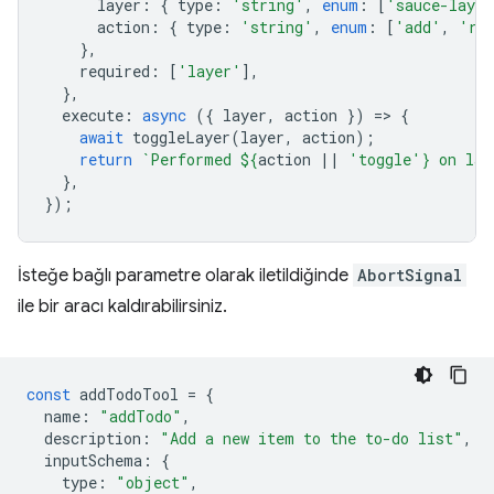
layer
:
{
type
:
'string'
,
enum
:
[
'sauce-layer
action
:
{
type
:
'string'
,
enum
:
[
'add'
,
're
},
required
:
[
'layer'
],
},
execute
:
async
({
layer
,
action
})
=
>
{
await
toggleLayer
(
layer
,
action
);
return
`Performed 
${
action
||
'toggle'
}
 on lay
},
});
İsteğe bağlı parametre olarak iletildiğinde
AbortSignal
ile bir aracı kaldırabilirsiniz.
const
addTodoTool
=
{
name
:
"addTodo"
,
description
:
"Add a new item to the to-do list"
,
inputSchema
:
{
type
:
"object"
,