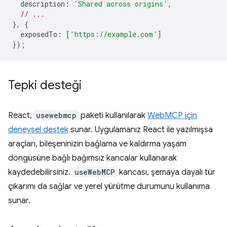
description
:
'Shared across origins'
,
// ...
},
{
exposedTo
:
[
'https://example.com'
]
});
Tepki desteği
React,
usewebmcp
paketi kullanılarak
WebMCP için
deneysel destek
sunar. Uygulamanız React ile yazılmışsa
araçları, bileşeninizin bağlama ve kaldırma yaşam
döngüsüne bağlı bağımsız kancalar kullanarak
kaydedebilirsiniz.
useWebMCP
kancası, şemaya dayalı tür
çıkarımı da sağlar ve yerel yürütme durumunu kullanıma
sunar.