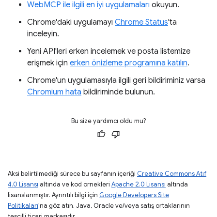
WebMCP ile ilgili en iyi uygulamaları
okuyun.
Chrome'daki uygulamayı
Chrome Status
'ta
inceleyin.
Yeni API'leri erken incelemek ve posta listemize
erişmek için
erken önizleme programına katılın
.
Chrome'un uygulamasıyla ilgili geri bildiriminiz varsa
Chromium hata
bildiriminde bulunun.
Bu size yardımcı oldu mu?
Aksi belirtilmediği sürece bu sayfanın içeriği
Creative Commons Atıf
4.0 Lisansı
altında ve kod örnekleri
Apache 2.0 Lisansı
altında
lisanslanmıştır. Ayrıntılı bilgi için
Google Developers Site
Politikaları
'na göz atın. Java, Oracle ve/veya satış ortaklarının
tescilli ticari markasıdır.