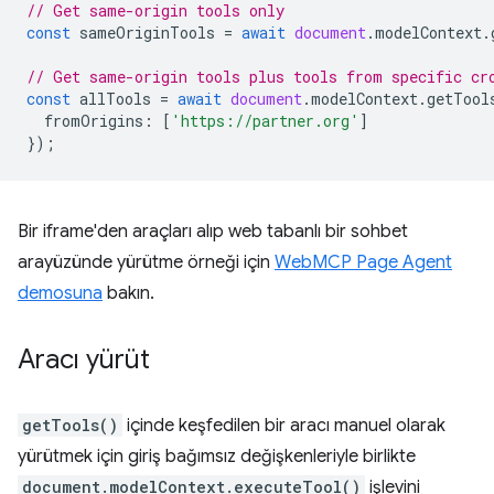
// Get same-origin tools only
const
sameOriginTools
=
await
document
.
modelContext
.
// Get same-origin tools plus tools from specific cr
const
allTools
=
await
document
.
modelContext
.
getTool
fromOrigins
:
[
'https://partner.org'
]
});
Bir iframe'den araçları alıp web tabanlı bir sohbet
arayüzünde yürütme örneği için
WebMCP Page Agent
demosuna
bakın.
Aracı yürüt
getTools()
içinde keşfedilen bir aracı manuel olarak
yürütmek için giriş bağımsız değişkenleriyle birlikte
document.modelContext.executeTool()
işlevini