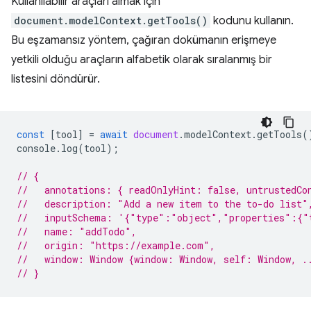
Kullanılabilir araçları almak için
document.modelContext.getTools()
kodunu kullanın.
Bu eşzamansız yöntem, çağıran dokümanın erişmeye
yetkili olduğu araçların alfabetik olarak sıralanmış bir
listesini döndürür.
const
[
tool
]
=
await
document
.
modelContext
.
getTools
(
console
.
log
(
tool
);
// {
//   annotations: { readOnlyHint: false, untrustedCo
//   description: "Add a new item to the to-do list"
//   inputSchema: '{"type":"object","properties":{"
//   name: "addTodo",
//   origin: "https://example.com",
//   window: Window {window: Window, self: Window, .
// }