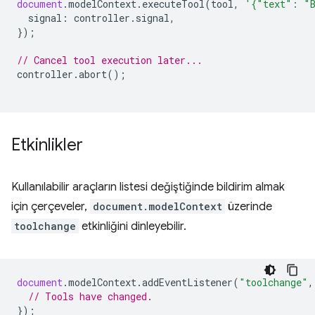
document
.
modelContext
.
executeTool
(
tool
,
'{"text": "
signal
:
controller
.
signal
,
});
// Cancel tool execution later...
controller
.
abort
();
Etkinlikler
Kullanılabilir araçların listesi değiştiğinde bildirim almak
için çerçeveler,
document.modelContext
üzerinde
toolchange
etkinliğini dinleyebilir.
document
.
modelContext
.
addEventListener
(
"toolchange"
,
// Tools have changed.
});