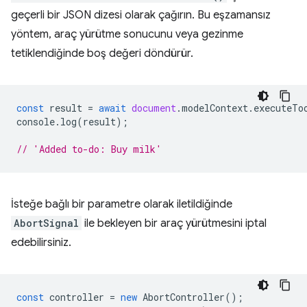
geçerli bir JSON dizesi olarak çağırın. Bu eşzamansız
yöntem, araç yürütme sonucunu veya gezinme
tetiklendiğinde boş değeri döndürür.
const
result
=
await
document
.
modelContext
.
executeTo
console
.
log
(
result
);
// 'Added to-do: Buy milk'
İsteğe bağlı bir parametre olarak iletildiğinde
AbortSignal
ile bekleyen bir araç yürütmesini iptal
edebilirsiniz.
const
controller
=
new
AbortController
();