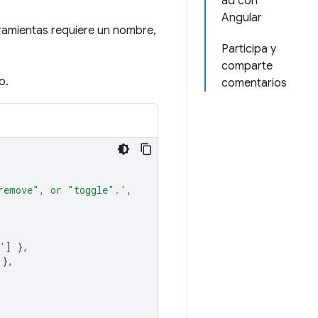
ad con
Angular
rramientas requiere un nombre,
Participa y
comparte
o.
comentarios
remove", or "toggle".'
,
'
]
},
},