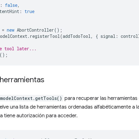
:
false
,
tentHint
:
true
=
new
AbortController
();
odelContext
.
registerTool
(
addTodoTool
,
{
signal
:
control
e tool later...
();
herramientas
modelContext.getTools()
para recuperar las herramientas
elve una lista de herramientas ordenadas alfabéticamente a 
ada tiene autorización para acceder.