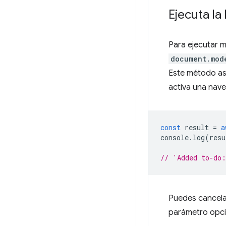
Ejecuta la
Para ejecutar 
document.mod
Este método así
activa una nav
const
result
=
a
console
.
log
(
resu
// 'Added to-do
Puedes cancela
parámetro opci