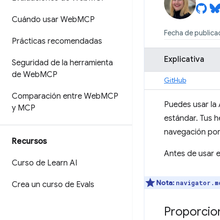
Cuándo usar Web
MCP
Fecha de publicac
Prácticas recomendadas
Explicativa
Seguridad de la herramienta
de Web
MCP
GitHub
Comparación entre Web
MCP
Puedes usar la
y MCP
estándar. Tus h
navegación por 
Recursos
Antes de usar e
Curso de Learn AI
Nota:
navigator.m
Crea un curso de Evals
Proporcio