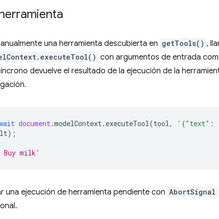
 herramienta
manualmente una herramienta descubierta en
getTools()
, ll
elContext.executeTool()
con argumentos de entrada como
ncrono devuelve el resultado de la ejecución de la herramien
egación.
wait
document
.
modelContext
.
executeTool
(
tool
,
'{"text": 
lt
);
: Buy milk'
r una ejecución de herramienta pendiente con
AbortSignal
onal.