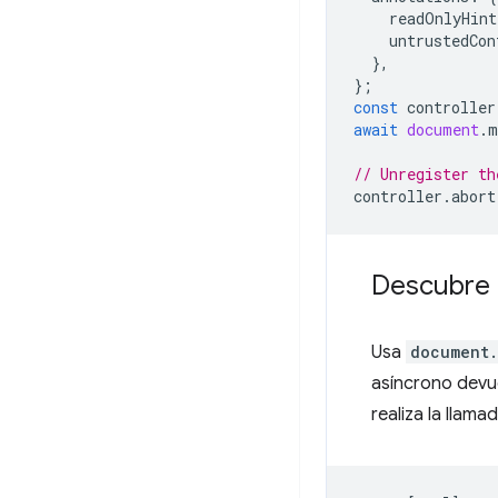
readOnlyHint
untrustedCon
},
};
const
controller
await
document
.
m
// Unregister th
controller
.
abort
Descubre 
Usa
document.
asíncrono devu
realiza la llam