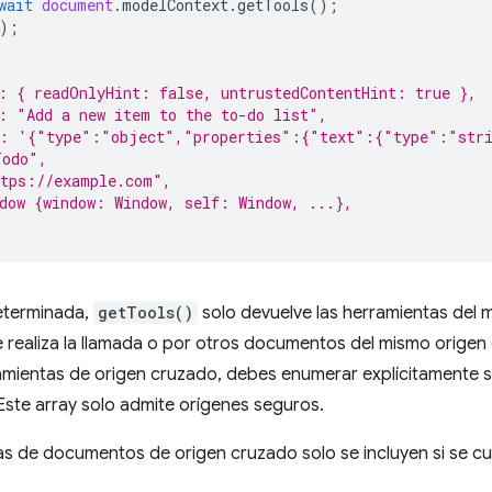
wait
document
.
modelContext
.
getTools
();
);
: { readOnlyHint: false, untrustedContentHint: true },
: "Add a new item to the to-do list",
a: '{"type":"object","properties":{"text":{"type":"str
Todo",
ttps://example.com",
dow {window: Window, self: Window, ...},
eterminada,
getTools()
solo devuelve las herramientas del m
realiza la llamada o por otros documentos del mismo origen 
amientas de origen cruzado, debes enumerar explícitamente s
 Este array solo admite orígenes seguros.
s de documentos de origen cruzado solo se incluyen si se cu