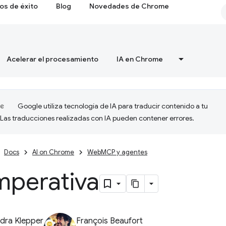
os de éxito
Blog
Novedades de Chrome
Acelerar el procesamiento
IA en Chrome
Google utiliza tecnología de IA para traducir contenido a tu
 Las traducciones realizadas con IA pueden contener errores.
Docs
AI on Chrome
WebMCP y agentes
mperativa
dra Klepper
François Beaufort