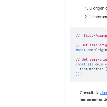
El origen
La herram
// https://exam
// Get same-orig
const
sameOrigin
// Get same-orig
const
allTools
=
fromOrigins
:
});
Consulta la
dem
herramientas de