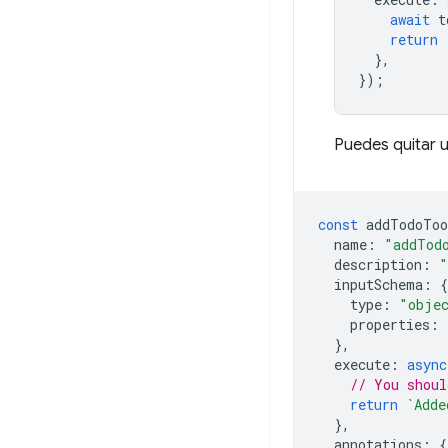
await
t
return
},
});
Puedes quitar 
const
addTodoToo
name
:
"addTod
description
:
"
inputSchema
:
{
type
:
"obje
properties
:
},
execute
:
async
// You shoul
return
`Adde
},
annotations
:
{