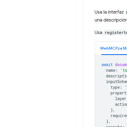
Usa la interfaz
una descripció
Usa
registert
WebMCPza M
await
docum
name
:
't
descripti
inputSche
type
:
'
propert
layer
actio
},
require
},
execute
: