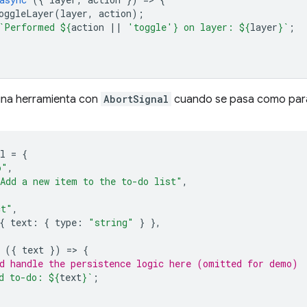
oggleLayer
(
layer
,
action
);
`Performed 
${
action
||
'toggle'
}
 on layer: 
${
layer
}
`
;
una herramienta con
AbortSignal
cuando se pasa como pará
l
=
{
o"
,
Add a new item to the to-do list"
,
ct"
,
{
text
:
{
type
:
"string"
}
},
({
text
})
=
>
{
d handle the persistence logic here (omitted for demo)
d to-do: 
${
text
}
`
;