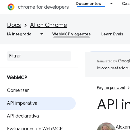
Documentos
Cas
Docs
AI on Chrome
IA integrada
WebMCP y agentes
Learn Evals
idioma preferido.
Web
MCP
Página principal
Comenzar
API i
API imperativa
API declarativa
Alexan
Evaluaciones de Web
MCP