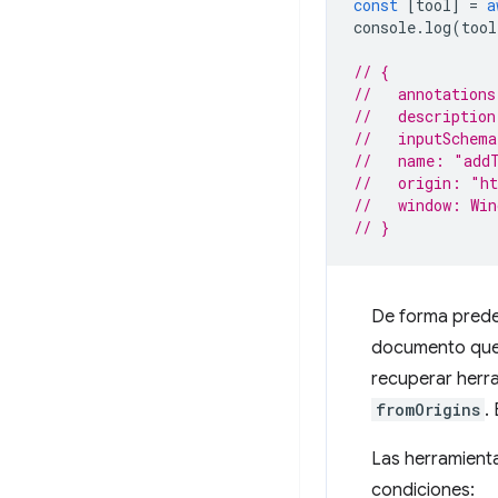
const
[
tool
]
=
a
console
.
log
(
tool
// {
//   annotations
//   description
//   inputSchem
//   name: "add
//   origin: "h
//   window: Win
// }
De forma pred
documento que 
recuperar herr
fromOrigins
.
Las herramienta
condiciones: