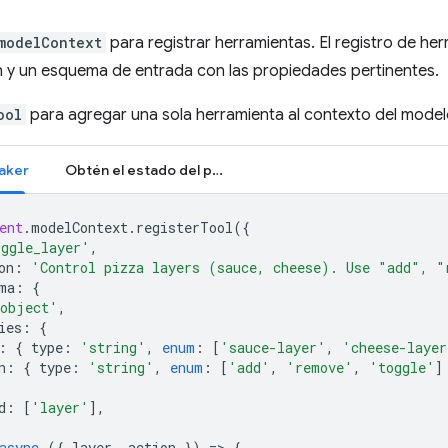
modelContext
para registrar herramientas. El registro de he
n y un esquema de entrada con las propiedades pertinentes.
ool
para agregar una sola herramienta al contexto del model
aker
Obtén el estado del pedido
ent
.
modelContext
.
registerTool
({
oggle_layer'
,
on
:
'Control pizza layers (sauce, cheese). Use "add", "
ma
:
{
object'
,
ies
:
{
:
{
type
:
'string'
,
enum
:
[
'sauce-layer'
,
'cheese-layer
n
:
{
type
:
'string'
,
enum
:
[
'add'
,
'remove'
,
'toggle'
]
d
:
[
'layer'
],
async
({
layer
,
action
})
=
>
{