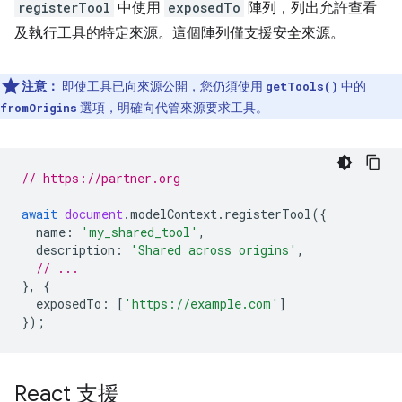
registerTool
中使用
exposedTo
陣列，列出允許查看
及執行工具的特定來源。這個陣列僅支援安全來源。
注意：
即使工具已向來源公開，您仍須使用
中的
getTools()
選項，明確向代管來源要求工具。
fromOrigins
// https://partner.org
await
document
.
modelContext
.
registerTool
({
name
:
'my_shared_tool'
,
description
:
'Shared across origins'
,
// ...
},
{
exposedTo
:
[
'https://example.com'
]
});
React 支援