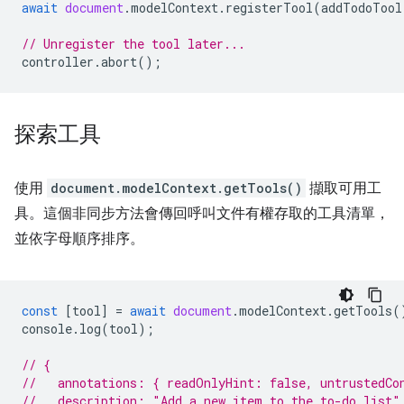
await
document
.
modelContext
.
registerTool
(
addTodoTool
// Unregister the tool later...
controller
.
abort
();
探索工具
使用
document.modelContext.getTools()
擷取可用工
具。這個非同步方法會傳回呼叫文件有權存取的工具清單，
並依字母順序排序。
const
[
tool
]
=
await
document
.
modelContext
.
getTools
(
console
.
log
(
tool
);
// {
//   annotations: { readOnlyHint: false, untrustedCo
//   description: "Add a new item to the to-do list"