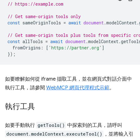
// https://example.com
// Get same-origin tools only
const
sameOriginTools
=
await
document
.
modelContext
.
// Get same-origin tools plus tools from specific cr
const
allTools
=
await
document
.
modelContext
.
getTool
fromOrigins
:
[
'https://partner.org'
]
});
如要瞭解如何從 iframe 擷取工具，並在網頁式對話介面中
執行工具，請參閱
WebMCP 網頁代理程式示範
。
執行工具
如要手動執行
getTools()
中探索到的工具，請呼叫
document.modelContext.executeTool()
，並將輸入引