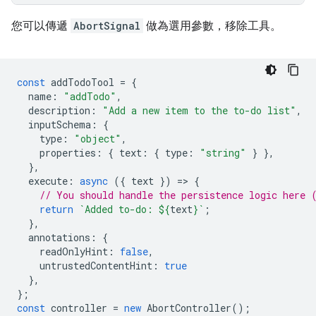
您可以傳遞
AbortSignal
做為選用參數，移除工具。
const
addTodoTool
=
{
name
:
"addTodo"
,
description
:
"Add a new item to the to-do list"
,
inputSchema
:
{
type
:
"object"
,
properties
:
{
text
:
{
type
:
"string"
}
},
},
execute
:
async
({
text
})
=
>
{
// You should handle the persistence logic here 
return
`Added to-do: 
${
text
}
`
;
},
annotations
:
{
readOnlyHint
:
false
,
untrustedContentHint
:
true
},
};
const
controller
=
new
AbortController
();