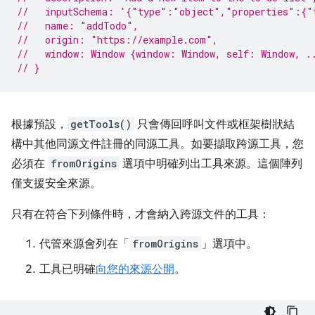
//   inputSchema: '{"type":"object","properties":{"
//   name: "addTodo",
//   origin: "https://example.com",
//   window: Window {window: Window, self: Window, .
// }
根據預設，
getTools()
只會傳回呼叫文件或框架樹狀結
構中其他同源文件註冊的同源工具。如要擷取跨源工具，您
必須在
fromOrigins
選項中明確列出工具來源。這個陣列
僅支援安全來源。
只有在符合下列條件時，才會納入跨源文件的工具：
代管來源會列在「
fromOrigins
」選項中。
工具已明確
向您的來源公開
。