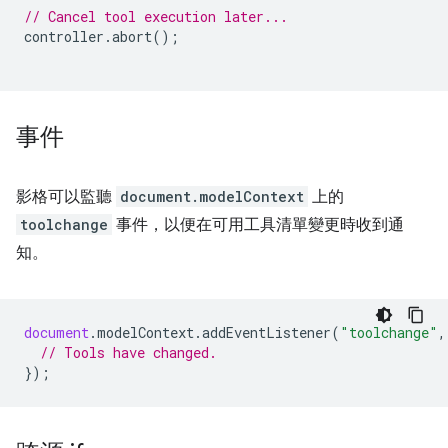
// Cancel tool execution later...
controller
.
abort
();
事件
影格可以監聽
document.modelContext
上的
toolchange
事件，以便在可用工具清單變更時收到通
知。
document
.
modelContext
.
addEventListener
(
"toolchange"
,
// Tools have changed.
});