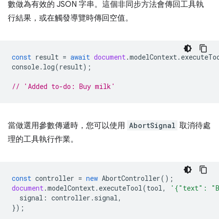
數做為有效的 JSON 字串。這個非同步方法會傳回工具執
行結果，或在觸發導覽時傳回空值。
const
result
=
await
document
.
modelContext
.
executeTo
console
.
log
(
result
);
// 'Added to-do: Buy milk'
當做選用參數傳遞時，您可以使用
AbortSignal
取消待處
理的工具執行作業。
const
controller
=
new
AbortController
();
document
.
modelContext
.
executeTool
(
tool
,
'{"text": "
signal
:
controller
.
signal
,
});