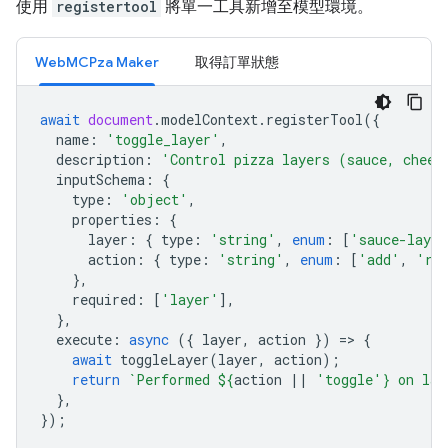
使用
registertool
將單一工具新增至模型環境。
WebMCPza Maker
取得訂單狀態
await
document
.
modelContext
.
registerTool
({
name
:
'toggle_layer'
,
description
:
'Control pizza layers (sauce, chees
inputSchema
:
{
type
:
'object'
,
properties
:
{
layer
:
{
type
:
'string'
,
enum
:
[
'sauce-layer
action
:
{
type
:
'string'
,
enum
:
[
'add'
,
're
},
required
:
[
'layer'
],
},
execute
:
async
({
layer
,
action
})
=
>
{
await
toggleLayer
(
layer
,
action
);
return
`Performed 
${
action
||
'toggle'
}
 on lay
},
});