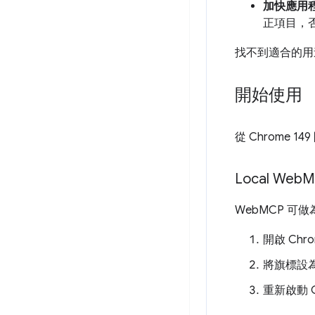
加快應用
正項目，
找不到適合的用
開始使用
從 Chrome 1
Local Web
M
WebMCP 可
開啟 Chr
將旗標設
重新啟動 