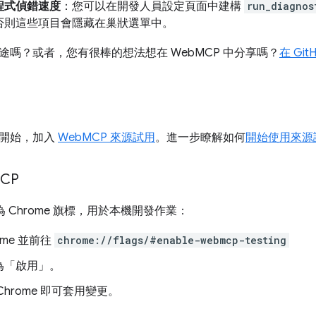
程式偵錯速度
：您可以在開發人員設定頁面中建構
run_diagnos
否則這些項目會隱藏在巢狀選單中。
途嗎？或者，您有很棒的想法想在 WebMCP 中分享嗎？
在 Gi
49 開始，加入
WebMCP 來源試用
。進一步瞭解如何
開始使用來源
CP
做為 Chrome 旗標，用於本機開發作業：
ome 並前往
chrome://flags/#enable-webmcp-testing
為「啟用」
。
Chrome 即可套用變更。