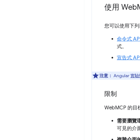
使用 Web
您可以使用下列兩
命令式 AP
式。
宣告式 AP
注意：
Angular
實驗
限制
WebMCP 
需要瀏覽
可見的介
複雜介面