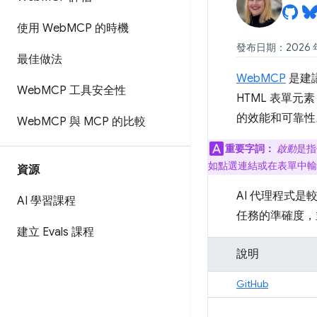
使用 Web
MCP 的時機
發布日期：2026 年
最佳做法
WebMCP
是建
Web
MCP 工具安全性
HTML 表單
的效能和可靠性
Web
MCP 與 MCP 的比較
重要字詞：
啟動
是指
如點選連結或在表單中輸
資源
AI 代理程式
AI 學習課程
任務的準確度，
建立 Evals 課程
說明
GitHub