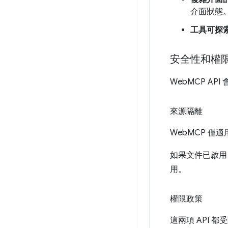
介面狀態
工具可探
安全性和權
WebMCP A
來源隔離
WebMCP 僅適
如果文件已啟
用。
權限政策
這兩項 API 都