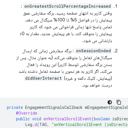
:
onGreatestScrollPercentageIncreased
وقتی کاربر به انتهای صفحه رسید، برگه سفارشی عمق
پیمایش را در فواصل 5% تا 100% سیگنال می دهد.
تماس پاسخ تنها زمانی فراخوانی می شود که کاربر
پیمایش را متوقف کند. با هر پیمایش جدید، مقدار به 0٪
بازنشانی می شود.
onSessionEnded
: برگه سفارشی زمانی که ارسال
سیگنال‌های تعامل را متوقف می‌کند (به عنوان مثال، پس از
بستن برگه سفارشی توسط کاربر) این رویداد را فعال
می‌کند. اگر کاربر به هر نحوی با صفحه تعامل داشته باشد
(پیمایش، کلیک دکمه و غیره)
didUserInteract
درست خواهد بود.
private
EngagementSignalsCallback
mEngagementSignals
@Override
public
void
onVerticalScrollEvent
(
boolean
isDire
Log
.
d
(
TAG
,
"onVerticalScrollEvent (isDirecti