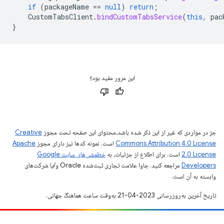
if
(
packageName
==
null
)
return
;
CustomTabsClient
.
bindCustomTabsService
(
this
,
pac
}
این مرور مفید بود؟
جز در مواردی که غیر از این ذکر شده باشد،‌محتوای این صفحه تحت مجوز
Creative
Commons Attribution 4.0 License
است. نمونه کدها نیز دارای مجوز
Apache
2.0 License
است. برای اطلاع از جزئیات، به
خطمشی‌های سایت Google
Developers‏
مراجعه کنید. جاوا علامت تجاری ثبت‌شده Oracle و/یا شرکت‌های
وابسته به آن است.
تاریخ آخرین به‌روزرسانی 2023-04-21 به‌وقت ساعت هماهنگ جهانی.