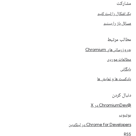
مشارکت
یک اشکال را ثبت کنید
مسائل باز را ببینید
مطالب مرتبط
به‌روزرسانی‌های Chromium
مطالعات موردی
بایگانی
پادکست ها و نمایش ها
دنبال کردن
@ChromiumDev در X
یوتیوب
Chrome for Developers در لینکدین
RSS