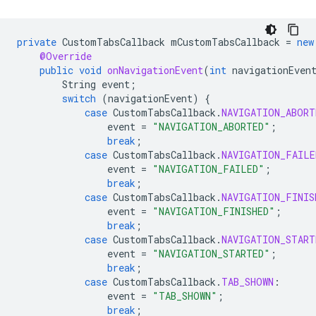
private
CustomTabsCallback
mCustomTabsCallback
=
new
@Override
public
void
onNavigationEvent
(
int
navigationEven
String
event
;
switch
(
navigationEvent
)
{
case
CustomTabsCallback
.
NAVIGATION_ABORT
event
=
"NAVIGATION_ABORTED"
;
break
;
case
CustomTabsCallback
.
NAVIGATION_FAILE
event
=
"NAVIGATION_FAILED"
;
break
;
case
CustomTabsCallback
.
NAVIGATION_FINIS
event
=
"NAVIGATION_FINISHED"
;
break
;
case
CustomTabsCallback
.
NAVIGATION_START
event
=
"NAVIGATION_STARTED"
;
break
;
case
CustomTabsCallback
.
TAB_SHOWN
:
event
=
"TAB_SHOWN"
;
break
;