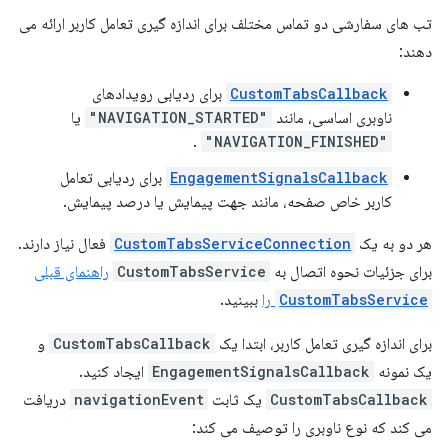
تب های سفارشی دو تماس مختلف برای اندازه گیری تعامل کاربر ارائه می
دهند:
CustomTabsCallback
برای ردیابی رویدادهای
ناوبری اساسی، مانند
"NAVIGATION_STARTED"
یا
.
"NAVIGATION_FINISHED"
EngagementSignalsCallback
برای ردیابی تعامل
کاربر خاص صفحه، مانند جهت پیمایش یا درصد پیمایش.
هر دو به یک
CustomTabsServiceConnection
فعال نیاز دارند.
برای جزئیات نحوه اتصال به
CustomTabsService
راهنمای قبلی
CustomTabsService
را
ببینید.
برای اندازه گیری تعامل کاربر، ابتدا یک
CustomTabsCallback
و
یک نمونه
EngagementSignalsCallback
ایجاد کنید.
CustomTabsCallback
یک ثابت
navigationEvent
دریافت
می کند که نوع ناوبری را توصیف می کند: