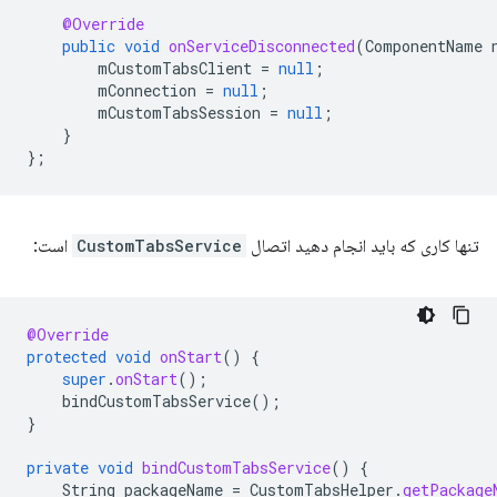
@Override
public
void
onServiceDisconnected
(
ComponentName
mCustomTabsClient
=
null
;
mConnection
=
null
;
mCustomTabsSession
=
null
;
}
};
تنها کاری که باید انجام دهید اتصال
CustomTabsService
است:
@Override
protected
void
onStart
()
{
super
.
onStart
();
bindCustomTabsService
();
}
private
void
bindCustomTabsService
()
{
String
packageName
=
CustomTabsHelper
.
getPackage