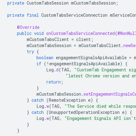
private
CustomTabsSession
mCustomTabsSession
;
private
final
CustomTabsServiceConnection
mServiceCo
@Override
public
void
onCustomTabsServiceConnected
(
@NonNul
mCustomTabsClient
=
client
;
mCustomTabsSession
=
mCustomTabsClient
.
newSe
try
{
boolean
engagementSignalsApiAvailable
=
if
(
!
engagementSignalsApiAvailable
)
{
Log
.
d
(
TAG
,
"CustomTab Engagement sig
"latest Chrome version and e
return
;
}
mCustomTabsSession
.
setEngagementSignalsC
}
catch
(
RemoteException
e
)
{
Log
.
w
(
TAG
,
"The Service died while respo
}
catch
(
UnsupportedOperationException
e
)
{
Log
.
w
(
TAG
,
"Engagement Signals API isn't
}
}