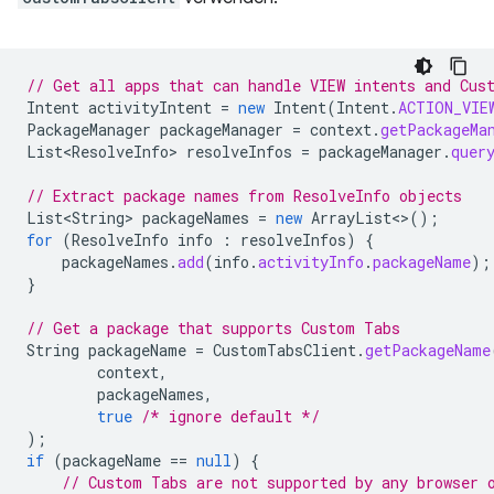
// Get all apps that can handle VIEW intents and Cus
Intent
activityIntent
=
new
Intent
(
Intent
.
ACTION_VIE
PackageManager
packageManager
=
context
.
getPackageMa
List<ResolveInfo>
resolveInfos
=
packageManager
.
quer
// Extract package names from ResolveInfo objects
List<String>
packageNames
=
new
ArrayList
<>
();
for
(
ResolveInfo
info
:
resolveInfos
)
{
packageNames
.
add
(
info
.
activityInfo
.
packageName
);
}
// Get a package that supports Custom Tabs
String
packageName
=
CustomTabsClient
.
getPackageName
context
,
packageNames
,
true
/* ignore default */
);
if
(
packageName
==
null
)
{
// Custom Tabs are not supported by any browser 