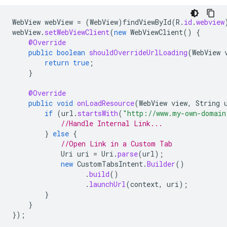
WebView
webView
=
(
WebView
)
findViewById
(
R
.
id
.
webview
webView
.
setWebViewClient
(
new
WebViewClient
()
{
@Override
public
boolean
shouldOverrideUrlLoading
(
WebView
return
true
;
}
@Override
public
void
onLoadResource
(
WebView
view
,
String
if
(
url
.
startsWith
(
"http://www.my-own-domain
//Handle Internal Link...
}
else
{
//Open Link in a Custom Tab
Uri
uri
=
Uri
.
parse
(
url
);
new
CustomTabsIntent
.
Builder
()
.
build
()
.
launchUrl
(
context
,
uri
);
}
}
});