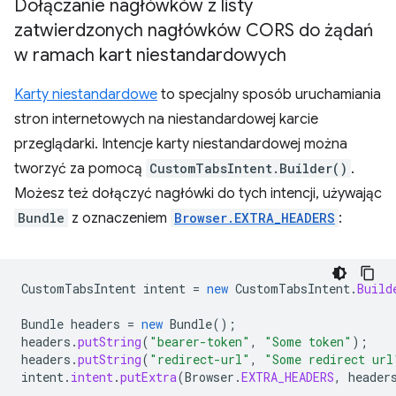
Dołączanie nagłówków z listy
zatwierdzonych nagłówków CORS do żądań
w ramach kart niestandardowych
Karty niestandardowe
to specjalny sposób uruchamiania
stron internetowych na niestandardowej karcie
przeglądarki. Intencje karty niestandardowej można
tworzyć za pomocą
CustomTabsIntent.Builder()
.
Możesz też dołączyć nagłówki do tych intencji, używając
Bundle
z oznaczeniem
Browser.EXTRA_HEADERS
:
CustomTabsIntent
intent
=
new
CustomTabsIntent
.
Build
Bundle
headers
=
new
Bundle
();
headers
.
putString
(
"bearer-token"
,
"Some token"
);
headers
.
putString
(
"redirect-url"
,
"Some redirect url
intent
.
intent
.
putExtra
(
Browser
.
EXTRA_HEADERS
,
header