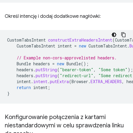
Określ intencję i dodaj dodatkowe nagłówki:
CustomTabsIntent
constructExtraHeadersIntent
(
CustomT
CustomTabsIntent
intent
=
new
CustomTabsIntent
.
B
// Example non-cors-approvelisted headers.
Bundle
headers
=
new
Bundle
();
headers
.
putString
(
"bearer-token"
,
"Some token"
);
headers
.
putString
(
"redirect-url"
,
"Some redirect
intent
.
intent
.
putExtra
(
Browser
.
EXTRA_HEADERS
,
he
return
intent
;
}
Konfigurowanie połączenia z kartami
niestandardowymi w celu sprawdzenia linku