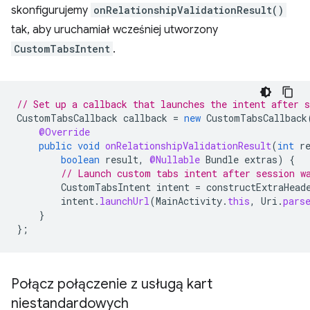
skonfigurujemy
onRelationshipValidationResult()
tak, aby uruchamiał wcześniej utworzony
CustomTabsIntent
.
// Set up a callback that launches the intent after s
CustomTabsCallback
callback
=
new
CustomTabsCallback
@Override
public
void
onRelationshipValidationResult
(
int
r
boolean
result
,
@Nullable
Bundle
extras
)
{
// Launch custom tabs intent after session w
CustomTabsIntent
intent
=
constructExtraHead
intent
.
launchUrl
(
MainActivity
.
this
,
Uri
.
pars
}
};
Połącz połączenie z usługą kart
niestandardowych