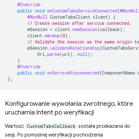
@Override
public
void
onCustomTabsServiceConnected
(
@NonNul
@NonNull
CustomTabsClient
client
)
{
// Create session after service connected.
mSession
=
client
.
newSession
(
callback
);
client
.
warmup
(
0
);
// Validate the session as the same origin t
mSession
.
validateRelationship
(
CustomTabsServ
Uri
.
parse
(
url
),
null
);
}
@Override
public
void
onServiceDisconnected
(
ComponentName
};
Konfigurowanie wywołania zwrotnego
,
które
uruchamia intent po weryfikacji
Wartość
CustomTabsCallback
została przekazana do
sesji. Po pomyślnej weryfikacji pochodzenia