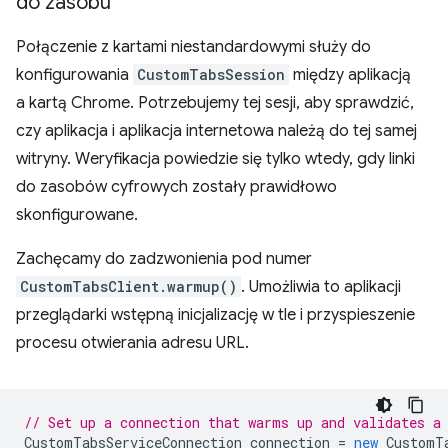
do zasobu
Połączenie z kartami niestandardowymi służy do
konfigurowania
CustomTabsSession
między aplikacją
a kartą Chrome. Potrzebujemy tej sesji, aby sprawdzić,
czy aplikacja i aplikacja internetowa należą do tej samej
witryny. Weryfikacja powiedzie się tylko wtedy, gdy linki
do zasobów cyfrowych zostały prawidłowo
skonfigurowane.
Zachęcamy do zadzwonienia pod numer
CustomTabsClient.warmup()
. Umożliwia to aplikacji
przeglądarki wstępną inicjalizację w tle i przyspieszenie
procesu otwierania adresu URL.
// Set up a connection that warms up and validates a
CustomTabsServiceConnection
connection
=
new
CustomT