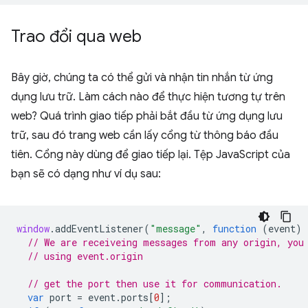
Trao đổi qua web
Bây giờ, chúng ta có thể gửi và nhận tin nhắn từ ứng
dụng lưu trữ. Làm cách nào để thực hiện tương tự trên
web? Quá trình giao tiếp phải bắt đầu từ ứng dụng lưu
trữ, sau đó trang web cần lấy cổng từ thông báo đầu
tiên. Cổng này dùng để giao tiếp lại. Tệp JavaScript của
bạn sẽ có dạng như ví dụ sau:
window
.
addEventListener
(
"message"
,
function
(
event
)
// We are receiveing messages from any origin, you
// using event.origin
// get the port then use it for communication.
var
port
=
event
.
ports
[
0
];