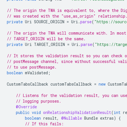
// The origin the TWA is equivalent to, where the Di
// was created with the "use_as_origin" relationship
private
Uri
SOURCE_ORIGIN
=
Uri
.
parse
(
"https://sourc
// The origin the TWA will communicate with. In most
// TARGET_ORIGIN will be the same.
private
Uri
TARGET_ORIGIN
=
Uri
.
parse
(
"https://targe
// It stores the validation result so you can check o
// postMessage channel, since without successful vali
// to use postMessage.
boolean
mValidated
;
CustomTabsCallback
customTabsCallback
=
new
CustomTa
// Listens for the validation result, you can us
// logging purposes.
@Override
public
void
onRelationshipValidationResult
(
int
r
boolean
result
,
@Nullable
Bundle
extras
)
{
// If this fails: