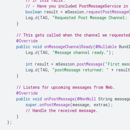
// If this fails:
// - Have you included PostMessageService in
boolean
result
=
mSession
.
requestPostMessage
Log
.
d
(
TAG
,
"Requested Post Message Channel: 
}
// This gets called when the channel we requeste
@Override
public
void
onMessageChannelReady
(
@Nullable
Bund
Log
.
d
(
TAG
,
"Message channel ready."
);
int
result
=
mSession
.
postMessage
(
"First mes
Log
.
d
(
TAG
,
"postMessage returned: "
+
result
}
// Listens for upcoming messages from Web.
@Override
public
void
onPostMessage
(
@NonNull
String
messag
super
.
onPostMessage
(
message
,
extras
);
// Handle the received message.
}
};