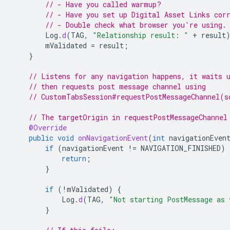
// - Have you called warmup?
// - Have you set up Digital Asset Links cor
// - Double check what browser you're using.
Log
.
d
(
TAG
,
"Relationship result: "
+
result
mValidated
=
result
;
}
// Listens for any navigation happens, it waits 
// then requests post message channel using
// CustomTabsSession#requestPostMessageChannel(s
// The targetOrigin in requestPostMessageChannel
@Override
public
void
onNavigationEvent
(
int
navigationEven
if
(
navigationEvent
!=
NAVIGATION_FINISHED
)
return
;
}
if
(
!
mValidated
)
{
Log
.
d
(
TAG
,
"Not starting PostMessage as 
}