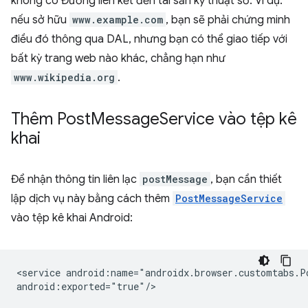
không có Đường liên kết đến tài sản kỹ thuật số. Ví dụ:
nếu sở hữu
www.example.com
, bạn sẽ phải chứng minh
điều đó thông qua DAL, nhưng bạn có thể giao tiếp với
bất kỳ trang web nào khác, chẳng hạn như
www.wikipedia.org
.
Thêm Post
Message
Service vào tệp kê
khai
Để nhận thông tin liên lạc
postMessage
, bạn cần thiết
lập dịch vụ này bằng cách thêm
PostMessageService
vào tệp kê khai Android:
<service
android:name="androidx.browser.customtabs.Po