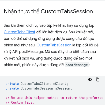
Nhận thực thể Custom
Tabs
Session
Sau khi thêm dịch vụ vào tệp kê khai, hãy sử dụng lớp
CustomTabsClient
để liên kết dịch vụ. Sau khi kết nối,
bạn có thể sử dụng ứng dụng được cung cấp để tạo
phiên mới như sau.
CustomTabsSession
là lớp cốt lõi để
xử lý API postMessage. Mã sau đây cho biết cách sau
khi kết nối dịch vụ, ứng dụng được dùng để tạo một
phiên mới, phiên này được dùng để
postMessage
:
private
CustomTabsClient
mClient
;
private
CustomTabsSession
mSession
;
// We use this helper method to return the preferred
// Custom Tabs.