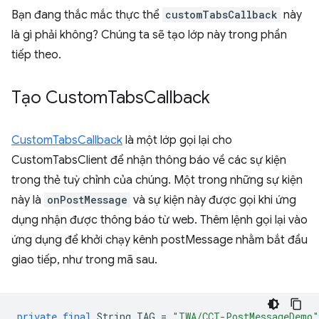
Bạn đang thắc mắc thực thể
customTabsCallback
này
là gì phải không? Chúng ta sẽ tạo lớp này trong phần
tiếp theo.
Tạo Custom
Tabs
Callback
CustomTabsCallback
là một lớp gọi lại cho
CustomTabsClient để nhận thông báo về các sự kiện
trong thẻ tuỳ chỉnh của chúng. Một trong những sự kiện
này là
onPostMessage
và sự kiện này được gọi khi ứng
dụng nhận được thông báo từ web. Thêm lệnh gọi lại vào
ứng dụng để khởi chạy kênh postMessage nhằm bắt đầu
giao tiếp, như trong mã sau.
private
final
String
TAG
=
"TWA/CCT-PostMessageDemo"