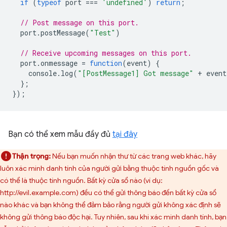
if
(
typeof
port
===
'undefined'
)
return
;
// Post message on this port.
port
.
postMessage
(
"Test"
)
// Receive upcoming messages on this port.
port
.
onmessage
=
function
(
event
)
{
console
.
log
(
"[PostMessage1] Got message"
+
event
};
});
Bạn có thể xem mẫu đầy đủ
tại đây
Thận trọng:
Nếu bạn muốn nhận thư từ các trang web khác, hãy
luôn xác minh danh tính của người gửi bằng thuộc tính nguồn gốc và
có thể là thuộc tính nguồn. Bất kỳ cửa sổ nào (ví dụ:
http://evil.example.com) đều có thể gửi thông báo đến bất kỳ cửa sổ
nào khác và bạn không thể đảm bảo rằng người gửi không xác định sẽ
không gửi thông báo độc hại. Tuy nhiên, sau khi xác minh danh tính, bạn