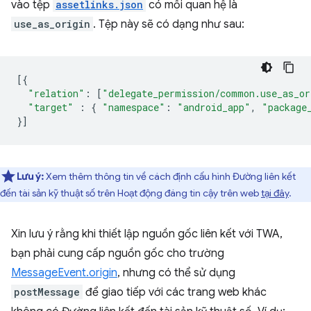
vào tệp
assetlinks.json
có mối quan hệ là
use_as_origin
. Tệp này sẽ có dạng như sau:
[{
"relation"
:
[
"delegate_permission/common.use_as_or
"target"
:
{
"namespace"
:
"android_app"
,
"package
}]
Lưu ý:
Xem thêm thông tin về cách định cấu hình Đường liên kết
đến tài sản kỹ thuật số trên Hoạt động đáng tin cậy trên web
tại đây
.
Xin lưu ý rằng khi thiết lập nguồn gốc liên kết với TWA,
bạn phải cung cấp nguồn gốc cho trường
MessageEvent.origin
, nhưng có thể sử dụng
postMessage
để giao tiếp với các trang web khác