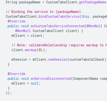
String
packageName
=
CustomTabsClient
.
getPackageName
// Binding the service to (packageName).
CustomTabsClient
.
bindCustomTabsService
(
this
,
package
@Override
public
void
onCustomTabsServiceConnected
(
@NonNull
C
@NonNull
CustomTabsClient
client
)
{
mClient
=
client
;
// Note: validateRelationship requires warmup to 
client
.
warmup
(
0
L
);
mSession
=
mClient
.
newSession
(
customTabsCallback
)
}
@Override
public
void
onServiceDisconnected
(
ComponentName
com
mClient
=
null
;
}
});