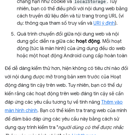
chẳng hạn như cookie và
localStorage
. Tuy
nhiên, bạn có thể điều phối với nội dung web bằng
cách truyền dữ liệu đến và từ trang trong URL (ví
dụ: thông qua tham số truy vấn và
URI ý định
).
Quá trình chuyển đổi giữa nội dung web và nội
dung gốc diễn ra giữa các
hoạt động
. Mỗi hoạt
động (tức là màn hình) của ứng dụng đều do web
hoặc một hoạt động Android cung cấp hoàn toàn
Để dễ dàng kiểm thử hơn, hiện không có tiêu chí nào đối
với nội dung được mở trong bản xem trước của Hoạt
động đáng tin cậy trên web. Tuy nhiên, bạn có thể dự
kiến rằng các hoạt động trên web đáng tin cậy sẽ cần
đáp ứng các yêu cầu tương tự về tính năng
Thêm vào
màn hình chính
. Bạn có thể kiểm tra trang web của mình
để đảm bảo đáp ứng các yêu cầu này bằng cách sử
dụng quy trình kiểm tra "
người dùng có thể được nhắc