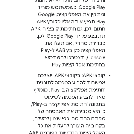
והיצירה של חבילות ה-APK לחנות
Google Play. כשמשתמש מוריד
ומתקין את האפליקציה, Google
Play תפיץ אותה אליו כקובץ APK
חתום. לכן, גם חתימת קובצי ה-APK
תתבצע על ידי Google Play. לכן,
כברירת מחדל, אם תעלו את
האפליקציה כקובץ AAB ל-Play
Console, תצטרכו להשתמש
בחתימת אפליקציות Play.
קובצי APK: בקובצי APK, יש לכם
אפשרות להביע הסכמה לתוכנית
'חתימת אפליקציה ב-Play'. מומלץ
מאוד להביע הסכמה לשימוש
בתכונה 'חתימת אפליקציה ב-Play',
כי היא מגבירה את האבטחה של
מפתח החתימה. כפי שצוין למעלה,
בקרוב יהיה צורך להעלות את כל
האפליקציות החדשות בפורמט AAB