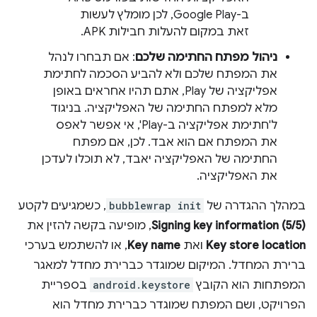
ב-Google Play, לכן מומלץ לעשות
זאת במקום להעלות חבילות APK.
ניהול מפתח החתימה שלכם
: אם תבחרו לנהל
את המפתח שלכם ולא להביע הסכמה לחתימת
אפליקציה של Play, אתם תהיו אחראים באופן
מלא למפתח החתימה של האפליקציה. בניגוד
ל'חתימת אפליקציה ב-Play', אי אפשר לאפס
את המפתח אם הוא אבד. לכן, אם מפתח
החתימה של האפליקציה יאבד, לא תוכלו לעדכן
את האפליקציה.
במהלך ההגדרה של
bubblewrap init
, כשמגיעים לקטע
Signing key information (5/5)
, מופיעה בקשה להזין את
Key store location
ואת
Key name
, או להשתמש בערכי
ברירת המחדל. המיקום שמוגדר כברירת מחדל למאגר
המפתחות הוא הקובץ
android.keystore
בספריית
הפרויקט, ושם המפתח שמוגדר כברירת מחדל הוא