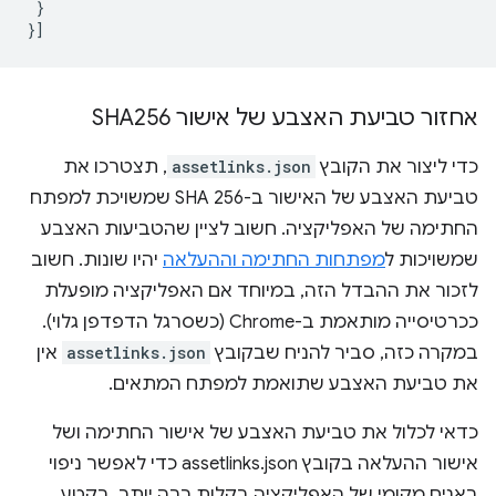
}
}]
אחזור טביעת האצבע של אישור SHA256
כדי ליצור את הקובץ
assetlinks.json
, תצטרכו את
טביעת האצבע של האישור ב-SHA 256 שמשויכת למפתח
החתימה של האפליקציה. חשוב לציין שהטביעות האצבע
שמשויכות ל
מפתחות החתימה וההעלאה
יהיו שונות. חשוב
לזכור את ההבדל הזה, במיוחד אם האפליקציה מופעלת
ככרטיסייה מותאמת ב-Chrome (כשסרגל הדפדפן גלוי).
במקרה כזה, סביר להניח שבקובץ
assetlinks.json
אין
את טביעת האצבע שתואמת למפתח המתאים.
כדאי לכלול את טביעת האצבע של אישור החתימה ושל
אישור ההעלאה בקובץ assetlinks.json כדי לאפשר ניפוי
באגים מקומי של האפליקציה בקלות רבה יותר. בקטע