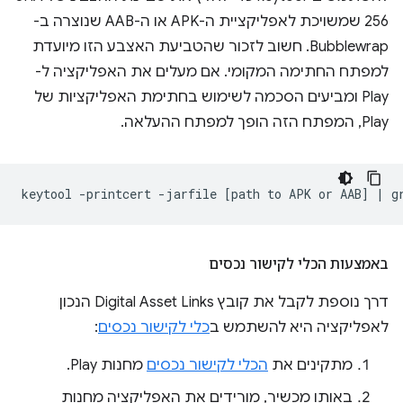
256 שמשויכת לאפליקציית ה-APK או ה-AAB שנוצרה ב-
Bubblewrap. חשוב לזכור שהטביעת האצבע הזו מיועדת
למפתח החתימה המקומי. אם מעלים את האפליקציה ל-
Play ומביעים הסכמה לשימוש בחתימת האפליקציות של
Play, המפתח הזה הופך למפתח ההעלאה.
keytool
-printcert
-jarfile
[
path
to
APK
or
AAB
]
|
g
באמצעות הכלי לקישור נכסים
דרך נוספת לקבל את קובץ Digital Asset Links הנכון
לאפליקציה היא להשתמש ב
כלי לקישור נכסים
:
מתקינים את
הכלי לקישור נכסים
מחנות Play.
באותו מכשיר, מורידים את האפליקציה מחנות