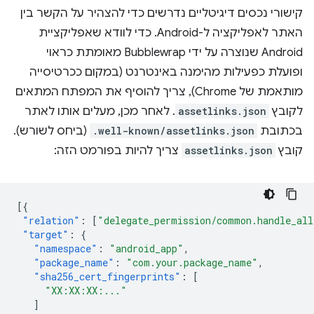
קישורי נכסים דיגיטליים נדרשים כדי להצהיר על הקשר בין
האתר לאפליקציה ל-Android. כדי לוודא שאפליקציית
Android שנוצרה על ידי Bubblewrap מאומתת כראוי
ופועלת כפעילות מהימנה באינטרנט (במקום ככרטיסייה
מותאמת של Chrome), צריך להוסיף את המפתח המתאים
לקובץ
assetlinks.json
. לאחר מכן, מעלים אותו לאתר
בכתובת
.well-known/assetlinks.json
(ביחס לשורש).
קובץ
assetlinks.json
צריך להיות בפורמט הזה:
[{
"relation"
:
[
"delegate_permission/common.handle_all
"target"
:
{
"namespace"
:
"android_app"
,
"package_name"
:
"com.your.package_name"
,
"sha256_cert_fingerprints"
:
[
"XX:XX:XX:..."
]