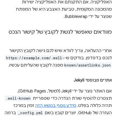
האפליקציה. אם התקנתם את האפליקציה ישירות
מהמכונה המקומית, טביעת האצבע היא של המפתח
שנוצר על ידי Bubblewrap.
מוודאים שאפשר לגשת לקובץ של קישור הנכס
אחרי ההעלאה, צריך לוודא שיש לכם גישה לקובץ הקישור
לנכס בדפדפן. בודקים ש-
https://example.com/.well-
known/assetlinks.json
מפנה לקובץ שהעליתם עכשיו.
אתרים מבוססי Jekyll
אם האתר נוצר על ידי Jekyll (למשל, GitHub Pages),
תצטרכו להוסיף שורת הגדרה כדי שספריית
.well-known
תהיה כלולה בפלט.
מידע נוסף בנושא הזה
זמין במרכז
העזרה של GitHub. יוצרים קובץ בשם
_config.yml
ברמה