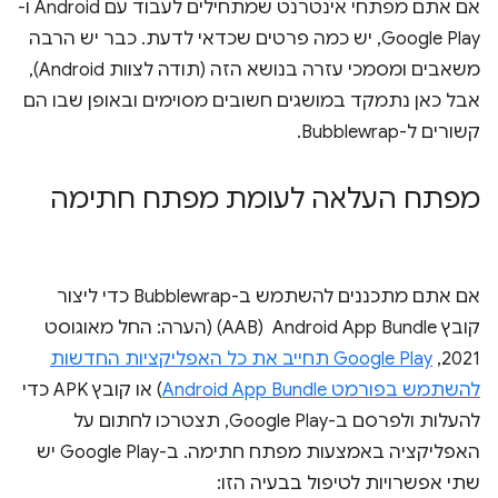
אם אתם מפתחי אינטרנט שמתחילים לעבוד עם Android ו-
Google Play, יש כמה פרטים שכדאי לדעת. כבר יש הרבה
משאבים ומסמכי עזרה בנושא הזה (תודה לצוות Android),
אבל כאן נתמקד במושגים חשובים מסוימים ובאופן שבו הם
קשורים ל-Bubblewrap.
מפתח העלאה לעומת מפתח חתימה
אם אתם מתכננים להשתמש ב-Bubblewrap כדי ליצור
קובץ Android App Bundle ‏ (AAB) (הערה: החל מאוגוסט
2021,
Google Play תחייב את כל האפליקציות החדשות
להשתמש בפורמט Android App Bundle
) או קובץ APK כדי
להעלות ולפרסם ב-Google Play, תצטרכו לחתום על
האפליקציה באמצעות מפתח חתימה. ב-Google Play יש
שתי אפשרויות לטיפול בבעיה הזו: