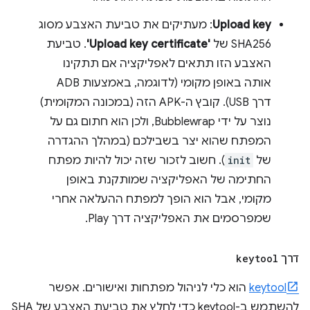
Upload key
: מעתיקים את טביעת האצבע מסוג
SHA256 של
'Upload key certificate'
. טביעת
האצבע הזו תתאים לאפליקציה אם תתקינו
אותה באופן מקומי (לדוגמה, באמצעות ADB
דרך USB). קובץ ה-APK הזה (במכונה המקומית)
נוצר על ידי Bubblewrap, ולכן הוא חתום גם על
המפתח שהוא יצר בשבילכם (במהלך ההגדרה
של
init
). חשוב לזכור שזה יכול להיות מפתח
החתימה של האפליקציה שמותקנת באופן
מקומי, אבל הוא הופך למפתח ההעלאה אחרי
שמפרסמים את האפליקציה דרך Play.
דרך
keytool
keytool
הוא כלי לניהול מפתחות ואישורים. אפשר
להשתמש ב-keytool כדי לחלץ את טביעת האצבע של SHA