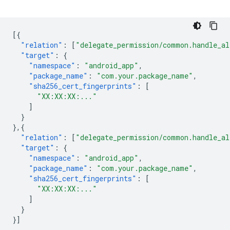
[{
"relation"
:
[
"delegate_permission/common.handle_al
"target"
:
{
"namespace"
:
"android_app"
,
"package_name"
:
"com.your.package_name"
,
"sha256_cert_fingerprints"
:
[
"XX:XX:XX:..."
]
}
},{
"relation"
:
[
"delegate_permission/common.handle_al
"target"
:
{
"namespace"
:
"android_app"
,
"package_name"
:
"com.your.package_name"
,
"sha256_cert_fingerprints"
:
[
"XX:XX:XX:..."
]
}
}]