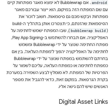
android
. אם Bubblewrap לא ימצא מאגר מפתחות קיים
עם שם המפתח הזה במיקום, הוא ייצור עבורכם מאגר
מפתחות ויבקש מכם גם סיסמאות. חשוב לזכור את
הסיסמאות שהזנתם, כי תצטרכו אותן בתהליך ה-build
(
bubblewrap build
), שבו המפתח ישמש לחתימה על
האפליקציה. אם תבחרו להשתמש ב-Play App Signing,
מפתח החתימה שנוצר על ידי Bubblewrap ומשמש
לחתימה על האפליקציה יהפוך ל'מפתח העלאה'. בין אם
בחרתם להשתמש במפתח שנוצר על ידי Bubblewrap
כמפתח לחתימה או כמפתח העלאה, עליכם לשמור על
הפרטיות של המפתח. לא מומלץ לבצע השמירה במערכת
בקרת הגרסאות. במקום זאת, כדאי להגביל את מספר
האנשים שיש להם גישה אליו.
Digital Asset Links