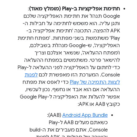
חתימת אפליקציות ב-Play (מומלץ מאוד)
:
Google תנהל את חתימת האפליקציה שלכם
ותגן עליה. הוא משמש לחתימה על חבילות ה-
APK להפצה. התכונה 'חתימת אפליקציה ב-
Play' משתמשת בשני מפתחות. 'מפתח חתימת
האפליקציה', ש-Google מנהלת בשבילכם,
ו'מפתח ההעלאה', שנשאר אצלכם וצריך
להישאר פרטי. משתמשים במפתח ההעלאה
כדי לחתום על האפליקציה לפני ההעלאה ל-Play
Console. המערכת הזו מאפשרת לכם
לפנות
לצוות התמיכה של Play
כדי לאפס את מפתח
ההעלאה אם הוא אבד או נחשף. נכון לעכשיו,
אפשר להעלות את האפליקציה ל-Google Play
כקובץ AAB או APK:
Android App Bundle
‏ (AAB):
כשאתם מעלים AAB ל-Play
Console, אתם מעבירים את ה-build