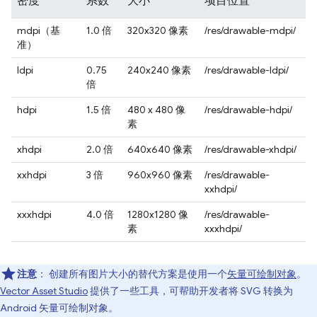
密度
系数
大小
项目位置
mdpi（基
1.0 倍
320x320 像素
/res/drawable-mdpi/
准）
ldpi
0.75
240x240 像素
/res/drawable-ldpi/
倍
hdpi
1.5 倍
480 x 480 像
/res/drawable-hdpi/
素
xhdpi
2.0 倍
640x640 像素
/res/drawable-xhdpi/
xxhdpi
3 倍
960x960 像素
/res/drawable-
xxhdpi/
xxxhdpi
4.0 倍
1280x1280 像
/res/drawable-
素
xxxhdpi/
注意
：
创建所有图片大小的替代方案是使用一个
矢量可绘制对象
。
Vector Asset Studio
提供了一些工具，可帮助开发者将 SVG 转换为
Android 矢量可绘制对象。