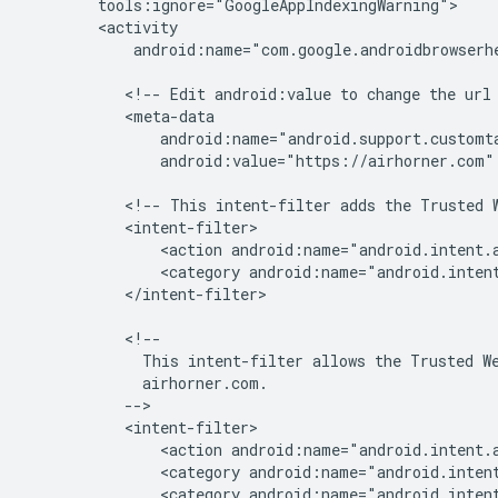
android:name="com.google.androidbrowserhe
<!--
Edit
android:value
to
change
the
url
android:value="https://airhorner.com"
<!--
This
intent-filter
adds
the
Trusted
<action
android:name="android.intent.
<category
android:name="android.inten
</intent-filter>

This
intent-filter
allows
the
Trusted
W
<action
<category
android:name="android.inten
<category
android:name="android.intent