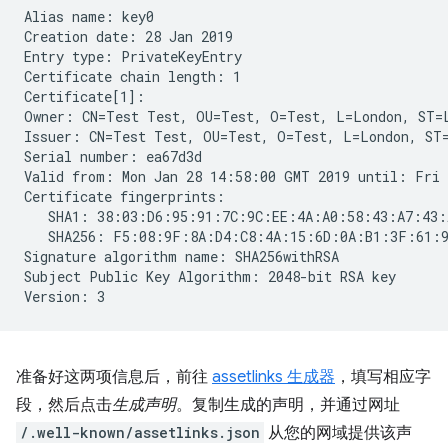
Alias name: key0

Creation date: 28 Jan 2019

Entry type: PrivateKeyEntry

Certificate chain length: 1

Certificate[1]:

Owner: CN=Test Test, OU=Test, O=Test, L=London, ST=L
Issuer: CN=Test Test, OU=Test, O=Test, L=London, ST=
Serial number: ea67d3d

Valid from: Mon Jan 28 14:58:00 GMT 2019 until: Fri 
Certificate fingerprints:

   SHA1: 38:03:D6:95:91:7C:9C:EE:4A:A0:58:43:A7:43:
   SHA256: F5:08:9F:8A:D4:C8:4A:15:6D:0A:B1:3F:61:9
Signature algorithm name: SHA256withRSA

Subject Public Key Algorithm: 2048-bit RSA key

准备好这两项信息后，前往
assetlinks 生成器
，填写相应字
段，然后点击
生成声明
。复制生成的声明，并通过网址
/.well-known/assetlinks.json
从您的网域提供该声