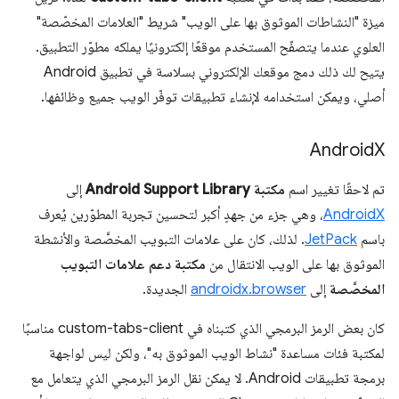
ميزة "النشاطات الموثوق بها على الويب" شريط "العلامات المخصّصة"
العلوي عندما يتصفّح المستخدم موقعًا إلكترونيًا يملكه مطوّر التطبيق.
يتيح لك ذلك دمج موقعك الإلكتروني بسلاسة في تطبيق Android
أصلي، ويمكن استخدامه لإنشاء تطبيقات توفّر الويب جميع وظائفها.
Android
X
تم لاحقًا تغيير اسم
مكتبة Android Support Library
إلى
AndroidX
، وهي جزء من جهدٍ أكبر لتحسين تجربة المطوّرين يُعرف
باسم
JetPack
. لذلك، كان على علامات التبويب المخصَّصة والأنشطة
الموثوق بها على الويب الانتقال من
مكتبة دعم علامات التبويب
المخصَّصة
إلى
androidx.browser
الجديدة.
كان بعض الرمز البرمجي الذي كتبناه في custom-tabs-client مناسبًا
لمكتبة فئات مساعدة "نشاط الويب الموثوق به"، ولكن ليس لواجهة
برمجة تطبيقات Android. لا يمكن نقل الرمز البرمجي الذي يتعامل مع