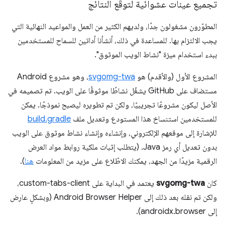
تجميع عينات عشوائية لتوقّع النتائج
المطوّرون مشغولون جدًا، ولديهم الكثير من العمل والمواعيد النهائية التي
يجب الالتزام بها. للمساعدة في ذلك، أنشأنا أداتين للسماح للمستخدمين
ببدء استخدام ميزة "نشاط الويب الموثوق".
المشروع الأول (والأقدم) هو
svgomg-twa
، وهو مشروع Android
مستضاف على GitHub يشغّل نشاطًا موثوقًا على الويب. تم تصميمه في
الأصل ليكون مشروعًا تجريبيًا، ولكن تم تطويره ليصبح نموذجًا. يمكن
للمستخدمين استنساخ هذا المستودع وتعديل ملف
build.gradle
للإشارة إلى موقعهم الإلكتروني، وإنشاءه وإنشاء نشاط موثوق على الويب
بدون تعديل أي رمز Java. (يتطلب إثبات ملكية روابط مواد العرض
الرقمية مزيدًا من الجهد، يمكنك الاطّلاع على مزيد من المعلومات
هنا
).
كان
svgomg-twa
يعتمد في البداية على custom-tabs-client،
ولكن تم نقله بعد ذلك إلى Android Browser Helper (وبشكلٍ عارض
إلى androidx.browser).