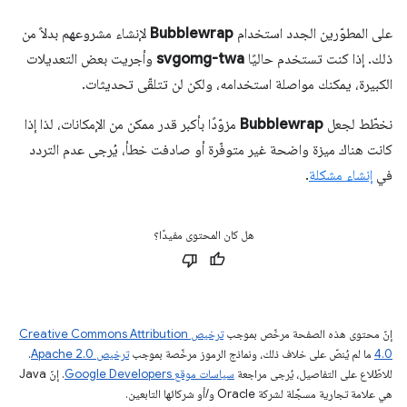
على المطوّرين الجدد استخدام
Bubblewrap
لإنشاء مشروعهم بدلاً من
ذلك. إذا كنت تستخدم حاليًا
svgomg-twa
وأجريت بعض التعديلات
الكبيرة، يمكنك مواصلة استخدامه، ولكن لن تتلقّى تحديثات.
نخطّط لجعل
Bubblewrap
مزوّدًا بأكبر قدر ممكن من الإمكانات، لذا إذا
كانت هناك ميزة واضحة غير متوفّرة أو صادفت خطأ، يُرجى عدم التردد
في
إنشاء مشكلة
.
هل كان المحتوى مفيدًا؟
إنّ محتوى هذه الصفحة مرخّص بموجب
ترخيص Creative Commons Attribution
4.0‏
ما لم يُنصّ على خلاف ذلك، ونماذج الرموز مرخّصة بموجب
ترخيص Apache 2.0‏
.
للاطّلاع على التفاصيل، يُرجى مراجعة
سياسات موقع Google Developers‏
. إنّ Java
هي علامة تجارية مسجَّلة لشركة Oracle و/أو شركائها التابعين.