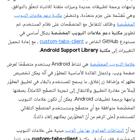
واجهات برمجة تطبيقات جديدة وميزات ملفتة للانتباه تتعلّق بالتوافق.
وهي مُقسَّمة على حِزم متعدّدة، وتتضمّن
مكتبة دعم علامات التبويب
المخصّصة
وظائف للتفاعل مع المتصفّحات على نظام المستخدم. تم
تطوير
مكتبة دعم علامات التبويب المخصّصة
بشكل أساسي في
مستودع GitHub الخاص بـ
custom-tabs-client
، مع إعادة تحميل
التغييرات إلى
مكتبة Android Support Library
.
علامة التبويب المخصّصة
هي نشاط Android يستخدم متصفّحًا لعرض
صفحة ويب. وتتمثل الفائدة الأساسية للمطوّر في أنّه يمكن تخصيص
مظهر له وإضافة زر إغلاق، ما يسمح للمستخدم بالبقاء في تطبيق المطوّر
(بدلاً من مغادرة التطبيق والانتقال إلى تجربة التصفّح الكاملة). بصفتها
واجهة برمجة تطبيقات Android، يمكن أن تكون علامات التبويب
المخصّصة متوافقة مع أي متصفّح وستستخدم المتصفّح التلقائي
للمستخدم (على الرغم من أنّ المطوّرين يمكنهم إلغاء ذلك).
بما أنّ
النشاطات الموثوق بها على الويب
مبنية على علامات التبويب
المخصّصة، فقد بدأت في مكتبة
custom-tabs-client
هذه. تزيل