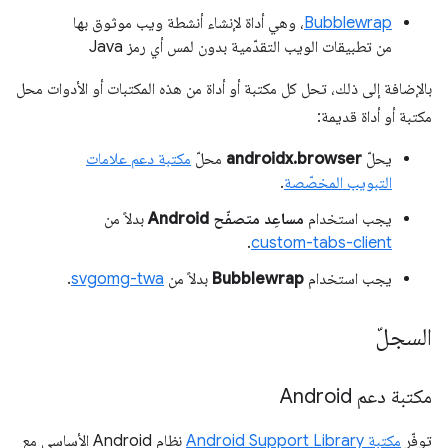
Bubblewrap
، وهي أداة لإنشاء أنشطة ويب موثوق بها
من تطبيقات الويب التقدّمية بدون لمس أي رمز Java
بالإضافة إلى ذلك، تحل كل مكتبة أو أداة من هذه المكتبات أو الأدوات محل
مكتبة أو أداة قديمة:
يحلّ
androidx.browser
محلّ
مكتبة دعم علامات
التبويب المخصّصة
.
يجب استخدام
مساعِد متصفّح Android
بدلاً من
.
custom-tabs-client
يجب استخدام
Bubblewrap
بدلاً من
svgomg-twa
.
السجلّ
مكتبة دعم Android
توفّر
مكتبة Android Support Library
نظام Android الأساسي مع