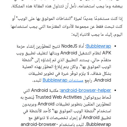
ببعضه وما يجب استخدامه. نأمل أن تتناول هذه المقالة هذه المشكلة.
إذا كنت مستخدِمًا جديدًا لميزة "النشاطات الموثوق بها على الويب" أو
كنت تبحث فقط عن مجموعة الأدوات المقترَحة التي يجب استخدامها
اليوم، إليك ما يجب الانتباه إليه:
Bubblewrap
: أداة NodeJS تتيح للمطوّرين إنشاء حزمة
APK لنظام التشغيل Android وبنائها لتغليف تطبيق ويب
متقدّم حالي. يستند التطبيق الذي تم إنشاؤه إلى "أنشطة
الويب الموثوق بها"، ولكن يتم إبلاغ المطوّر بهذه العملية
بشكل شفاف. لا يلزم توفّر خبرة في تطوير تطبيقات
Android. راجِع
مستندات Bubblewrap
للبدء.
android-browser-helper
: مكتبة Android التي
تُحاط ببروتوكول Trusted Web Activities يُنصح به
للمطوّرين الملمّين بتطوير تطبيقات Android ويريدون
استخدام "أنشطة الويب الموثوق بها" كأحد الأنشطة في
تطبيق Android أو إجراء تخصيصات لا تتوافق مع
Bubblewrap. للبدء باستخدام android-browser-