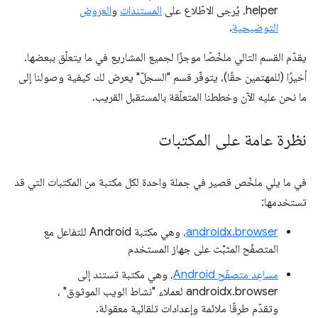
helper، يُرجى الاطّلاع على
المستندات
و
العروض
التوضيحية
.
يقدّم القسم التالي ملخّصًا موجزًا لجميع المشاريع في ما يتعلّق ببعضها.
أخيرًا (للمهتمين حقًا)، يتوفّر قسم "السجلّ" يعرض لك كيفية وصولنا إلى
ما نحن عليه الآن وخططنا المتعلّقة بالمستقبل القريب.
نظرة عامة على المكتبات
في ما يلي ملخّص قصير في جملة واحدة لكل مكتبة من المكتبات التي قد
تستخدمها:
androidx.browser
، وهي مكتبة Android للتفاعل مع
المتصفّح المثبَّت على جهاز المستخدم
مساعِد متصفّح Android
، وهي مكتبة تستند إلى
androidx.browser لعملاء "نشاط الويب الموثوق" ،
وتقدّم طرقًا ملائمة وإعدادات تلقائية معقولة.