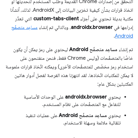
التحقّق من إصدارات Chrome القديمة وطلب المستخدم لتحديثها أو
اتخاذ قرارات بشأن كيفية تخزين البيانات إلى AndroidX. لذلك، أنشأنا
مكتبة بديلة تحتوي على أجزاء
custom-tabs-client
التي تعذّر
إدراجها في
androidx.browser
، وبالتالي تم إنشاء
مساعِد متصفّح
.
Android
تم إنشاء
مساعِد متصفّح Android
ليحتوي على رمز يمكن أن يكون
خاصًا بالمتصفّحات (وليس Chrome فقط، فنحن منفتحون على
استخدام رمز مخصّص للمتصفّحات الأخرى) ويمكنه اتّخاذ قرارات ملموسة
لا يمكن للمكتبات اتّخاذها. لقد انتهزنا هذه الفرصة لفصل أدوار هاتين
المكتبتَين بشكل عام:
يحتوي
androidx.browser
على الوحدات الأساسية
للتفاعل مع المتصفّحات على نظام المستخدم.
يحتوي
مساعِد متصفّح Android
على عمليات تنفيذ
تلقائية ملائمة وسهلة الاستخدام.