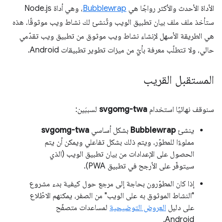
الأداة الأحدث والأكثر رواجًا هي
Bubblewrap
، وهي أداة Node.js
ستأخذ ملف ملف بيان تطبيق الويب وتُنشئ لك نشاط ويب موثوقًا. هذه
هي الطريقة الأسهل لإنشاء نشاط ويب موثوق من تطبيق ويب تقدّمي
حالي، ولا تتطلّب معرفة بأيّ من ميزات تطوير تطبيقات Android.
المستقبل القريب
سنوقف نهائيًا استخدام
svgomg-twa
لسببَين:
ينشئ
Bubblewrap
بشكل أساسي
svgomg-twa
مملوءًا للمطوّر. ويتم ذلك بشكل تفاعلي ويمكن أن يتم
الحصول على الإعدادات من بيان تطبيق الويب (الذي
سيتوفّر على الأرجح في تطبيق PWA).
إذا كان المطوّرون بحاجة إلى مرجع حول كيفية بدء مشروع
"النشاط الموثوق به على الويب" من الصفر، يمكنهم الاطّلاع
على دليل
العروض التوضيحية
لمساعدات متصفّح
Android.