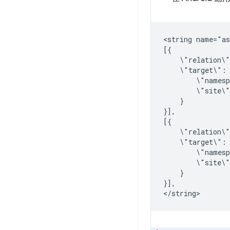
<string
name="as
\"relation\
\"target\":
\"names
\"site\
}

}],

\"relation\
\"target\":
\"names
\"site\
}

}],
