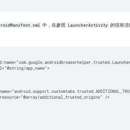
roidManifest.xml
中，在參照
LauncherActivity
的現有活
l="@string/app_name">

resource="@array/additional_trusted_origins"
/>
