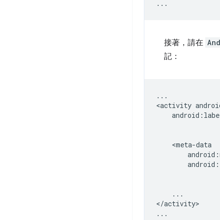
接著，請在
And
記：
...

<activity
android:labe
android:
...

</activity>
