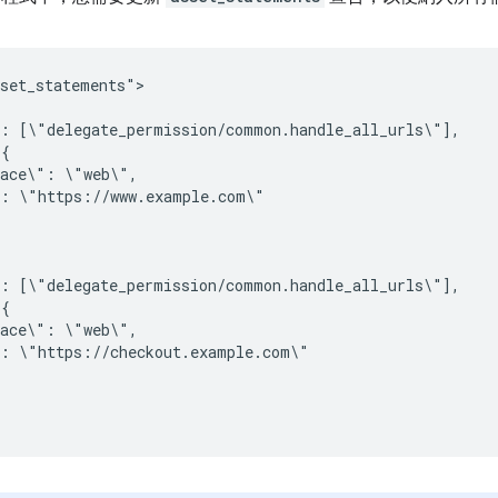
set_statements">

":
pace\":
":
":
pace\":
":