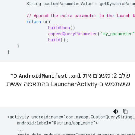
String
customParameterValue
=
getDynamicPara
// Append the extra parameter to the launch 
return
uri
.
buildUpon
()
.
appendQueryParameter
(
"my_parameter"
.
build
();
}
}
שלב 2: משנים את
xml
.
Manifest
Android
כך
שישתמש ב-Launcher
Activity בהתאמה אישית
<activity
<meta-data