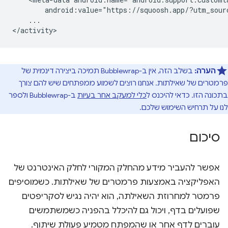
android:value="https://squoosh.app/?utm_sour
...

הערה:
בשלב הזה, אין ב-Bubblewrap תמיכה ביצירה דינמית של
פרמטרים של שאילתות. אנחנו רוצים לשמוע ממפתחים שיש להם צורך
בתכונה הזו. כדאי להיכנס ל
כלי למעקב אחר בעיות
ב-Bubblewrap ולספר
לנו על תרחיש השימוש שלכם.
סיכום
אפשר להעביר מידע מהחלק המקורי לחלק האינטרנט של
האפליקציה באמצעות פרמטרים של שאילתות. כשמוסיפים
פרמטר למחרוזת השאילתה, הוא יהיה נגיש לסקריפטים
שפועלים בדף, ויכול גם להיכלל בהפניה כשמשתמשים
עוברים לדף אחר או שהמפתח מטמיע פעולת שיתוף.