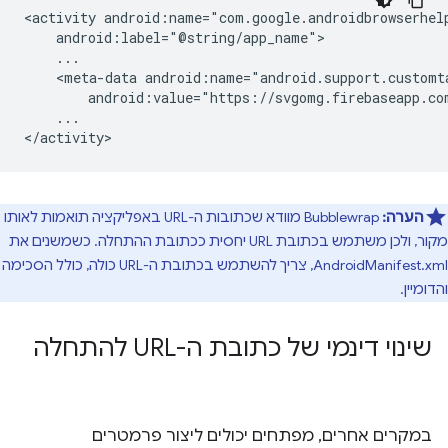
<activity
<meta-data
android:value="https://svgomg.firebaseapp.co
...

הערה:
Bubblewrap מוודא שכתובות ה-URL באפליקציה תואמות לאותו
מקור, ולכן משתמש בכתובת URL יחסית ככתובת ההתחלה. כשמשנים את
AndroidManifest.xml, צריך להשתמש בכתובת ה-URL כולה, כולל הסכימה
והדומיין.
שינוי דינמי של כתובת ה-URL להתחלה
במקרים אחרים, מפתחים יכולים ליצור פרמטרים