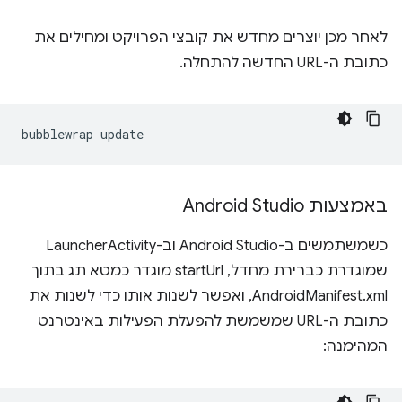
לאחר מכן יוצרים מחדש את קובצי הפרויקט ומחילים את
כתובת ה-URL החדשה להתחלה.
bubblewrap
באמצעות Android Studio
כשמשתמשים ב-Android Studio וב-LauncherActivity
שמוגדרת כברירת מחדל, startUrl מוגדר כמטא תג בתוך
AndroidManifest.xml, ואפשר לשנות אותו כדי לשנות את
כתובת ה-URL שמשמשת להפעלת הפעילות באינטרנט
המהימנה: