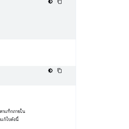
เมตาแท็กภายใน
ก้ไขดังนี้