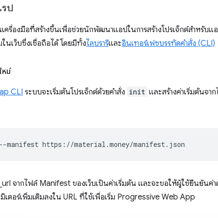
ลแรป
เครื่องมือที่สร้างขึ้นเพื่อช่วยนักพัฒนาแอปในการสร้างโปรเจ็กต์สําหรับแ
ในเว็บซึ่งเชื่อถือได้ โดยมีทั้ง
ไลบรารี
และ
อินเทอร์เฟซบรรทัดคำสั่ง (CLI)
ใหม่
ap CLI
ระบบจะเริ่มต้นโปรเจ็กต์ด้วยคำสั่ง
init
และสร้างค่าเริ่มต้นจาก
--manifest
t_url จากไฟล์ Manifest ของเว็บเป็นค่าเริ่มต้น และจะขอให้ผู้ใช้ยืนยันค่า
มิเตอร์เพิ่มเติมลงใน URL ที่ใช้เพื่อเริ่ม Progressive Web App