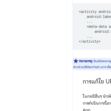
<activity
<meta-data
android:
...

หมายเหตุ:
Bubblewrap 
AndroidManifest.xml ต้อง
การแก้ไข U
ในกรณีอื่นๆ นักพ
การดำเนินการนี้อ
App