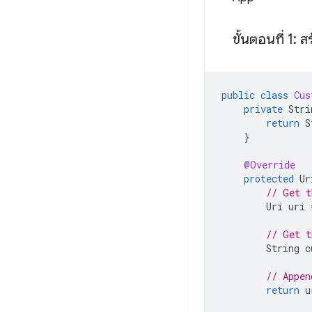
ขั้นตอนที่ 1: 
public
class
Cus
private
Stri
return
S
}
@Override
protected
Ur
// Get t
Uri
uri
// Get t
String
c
// Appen
return
u