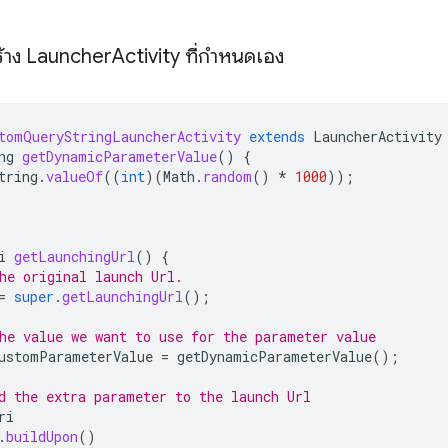
สร้าง Launcher
Activity ที่กําหนดเอง
tomQueryStringLauncherActivity
extends
LauncherActivity
ng
getDynamicParameterValue
()
{
tring
.
valueOf
((
int
)(
Math
.
random
()
*
1000
));
i
getLaunchingUrl
()
{
he original launch Url.
=
super
.
getLaunchingUrl
();
he value we want to use for the parameter value
ustomParameterValue
=
getDynamicParameterValue
();
d the extra parameter to the launch Url
ri
.
buildUpon
()