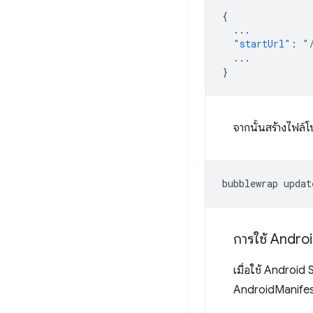
{
...
"startUrl"
:
"
...
}
จากนั้นสร้างไฟล์โป
bubblewrap
การใช้ Andro
เมื่อใช้ Android
AndroidManifest.x