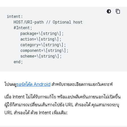
intent:  

   HOST/URI-path // Optional host  

   #Intent;  

      package=\[string\];  

      action=\[string\];  

      category=\[string\];  

      component=\[string\];  

      scheme=\[string\];  

โปรดดู
ซอร์สโค้ด Android
สำหรับรายละเอียดการแยกวิเคราะห์
เมื่อ Intent ไม่ได้รับการแก้ไข หรือแอปพลิเคชันภายนอกไม่เปิดขึ้น
ผู้ใช้ก็สามารถเปลี่ยนเส้นทางไปยัง URL สำรองได้ คุณสามารถระบุ
URL สำรองได้ ด้วย Intent เพิ่มเติม: