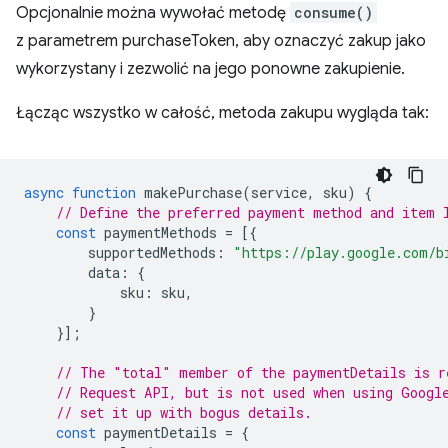
Opcjonalnie można wywołać metodę
consume()
z parametrem purchaseToken, aby oznaczyć zakup jako
wykorzystany i zezwolić na jego ponowne zakupienie.
Łącząc wszystko w całość, metoda zakupu wygląda tak:
async
function
makePurchase
(
service
,
sku
)
{
// Define the preferred payment method and item 
const
paymentMethods
=
[{
supportedMethods
:
"https://play.google.com/b
data
:
{
sku
:
sku
,
}
}];
// The "total" member of the paymentDetails is r
// Request API, but is not used when using Googl
// set it up with bogus details.
const
paymentDetails
=
{