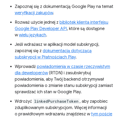
Zapoznaj się z dokumentacją Google Play na temat
weryfikacji zakupów
.
Rozważ użycie jednej z
bibliotek klienta interfejsu
Google Play Developer API
, które są dostępne
w
wielu językach
.
Jeśli wdrażasz w aplikacji model subskrypcji,
zapoznaj się z
dokumentacją dotyczącą
subskrypcji w Płatnościach Play
.
Wprowadź
powiadomienia w czasie rzeczywistym
dla deweloperów
(RTDN) i zasubskrybuj
powiadomienia, aby Twój backend otrzymywał
powiadomienia o zmianie stanu subskrypcji zamiast
sprawdzać ich stan w Google Play.
Wdrożyć
linkedPurchaseToken
, aby zapobiec
zduplikowanym subskrypcjom. Więcej informacji
o prawidłowym wdrażaniu znajdziesz w
tym poście