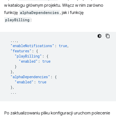
w katalogu głównym projektu. Włącz w nim zarówno
funkcję
alphaDependencies
, jak i funkcję
playBilling
:
...
,
"enableNotifications"
:
true
,
"features"
:
{
"playBilling"
:
{
"enabled"
:
true
}
},
"alphaDependencies"
:
{
"enabled"
:
true
},
...
Po zaktualizowaniu pliku konfiguracji uruchom polecenie