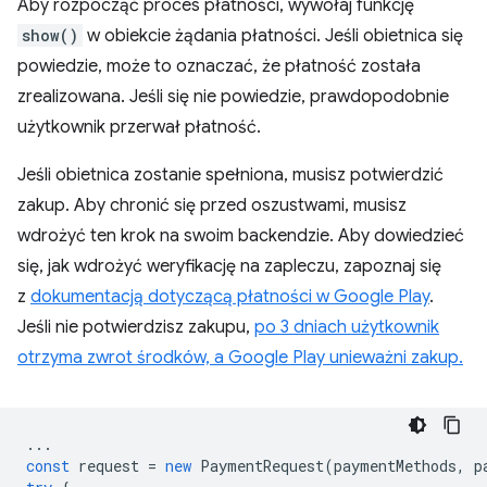
Aby rozpocząć proces płatności, wywołaj funkcję
show()
w obiekcie żądania płatności. Jeśli obietnica się
powiedzie, może to oznaczać, że płatność została
zrealizowana. Jeśli się nie powiedzie, prawdopodobnie
użytkownik przerwał płatność.
Jeśli obietnica zostanie spełniona, musisz potwierdzić
zakup. Aby chronić się przed oszustwami, musisz
wdrożyć ten krok na swoim backendzie. Aby dowiedzieć
się, jak wdrożyć weryfikację na zapleczu, zapoznaj się
z
dokumentacją dotyczącą płatności w Google Play
.
Jeśli nie potwierdzisz zakupu,
po 3 dniach użytkownik
otrzyma zwrot środków, a Google Play unieważni zakup.
...
const
request
=
new
PaymentRequest
(
paymentMethods
,
p