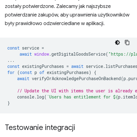
zostały potwierdzone. Zalecamy jak najszybsze
potwierdzanie zakupów, aby uprawnienia użytkowników
były prawidłowo odzwierciedlane w aplikacji.
const
service
=
await
window
.
getDigitalGoodsService
(
"https://pl
...
const
existingPurchases
=
await
service
.
listPurchase
for
(
const
p
of
existingPurchases
)
{
await
verifyOrAcknowledgePurchaseOnBackend
(
p
.
pur
// Update the UI with items the user is already 
console
.
log
(
`Users has entitlement for 
${
p
.
itemI
}
Testowanie integracji