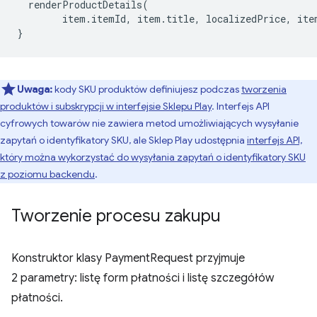
renderProductDetails
(
item
.
itemId
,
item
.
title
,
localizedPrice
,
ite
}
Uwaga:
kody SKU produktów definiujesz podczas
tworzenia
produktów i subskrypcji w interfejsie Sklepu Play
. Interfejs API
cyfrowych towarów nie zawiera metod umożliwiających wysyłanie
zapytań o identyfikatory SKU, ale Sklep Play udostępnia
interfejs API,
który można wykorzystać do wysyłania zapytań o identyfikatory SKU
z poziomu backendu
.
Tworzenie procesu zakupu
Konstruktor klasy PaymentRequest przyjmuje
2 parametry: listę form płatności i listę szczegółów
płatności.