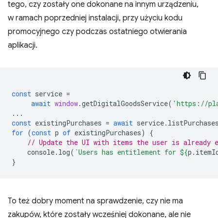
tego, czy zostały one dokonane na innym urządzeniu,
w ramach poprzedniej instalacji, przy użyciu kodu
promocyjnego czy podczas ostatniego otwierania
aplikacji.
const
service
=
await
window
.
getDigitalGoodsService
(
'https://pl
...
const
existingPurchases
=
await
service
.
listPurchase
for
(
const
p
of
existingPurchases
)
{
// Update the UI with items the user is already 
console
.
log
(
`Users has entitlement for 
${
p
.
itemI
}
To też dobry moment na sprawdzenie, czy nie ma
zakupów, które zostały wcześniej dokonane, ale nie