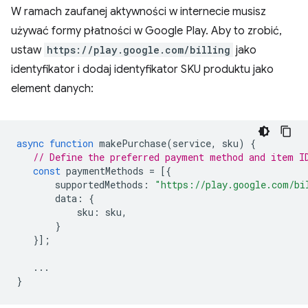
W ramach zaufanej aktywności w internecie musisz
używać formy płatności w Google Play. Aby to zrobić,
ustaw
https://play.google.com/billing
jako
identyfikator i dodaj identyfikator SKU produktu jako
element danych:
async
function
makePurchase
(
service
,
sku
)
{
// Define the preferred payment method and item I
const
paymentMethods
=
[{
supportedMethods
:
"https://play.google.com/bi
data
:
{
sku
:
sku
,
}
}];
...
}