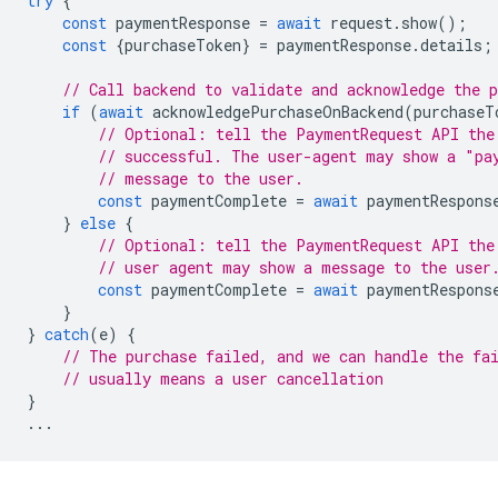
try
{
const
paymentResponse
=
await
request
.
show
();
const
{
purchaseToken
}
=
paymentResponse
.
details
;
// Call backend to validate and acknowledge the p
if
(
await
acknowledgePurchaseOnBackend
(
purchaseT
// Optional: tell the PaymentRequest API the
// successful. The user-agent may show a "pa
// message to the user.
const
paymentComplete
=
await
paymentRespons
}
else
{
// Optional: tell the PaymentRequest API the
// user agent may show a message to the user
const
paymentComplete
=
await
paymentRespons
}
}
catch
(
e
)
{
// The purchase failed, and we can handle the fa
// usually means a user cancellation
}
...