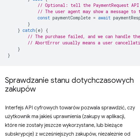
// Optional: tell the PaymentRequest API
// The user agent may show a message to 
const
paymentComplete
=
await
paymentRes
}
}
catch
(
e
)
{
// The purchase failed, and we can handle th
// AbortError usually means a user cancellat
}
}
Sprawdzanie stanu dotychczasowych
zakupów
Interfejs API cyfrowych towarów pozwala sprawdzić, czy
użytkownik ma jakieś uprawnienia (zakupy w aplikacji,
które nie zostały jeszcze wykorzystane, lub bieżące
subskrypcje) z wcześniejszych zakupów, niezależnie od