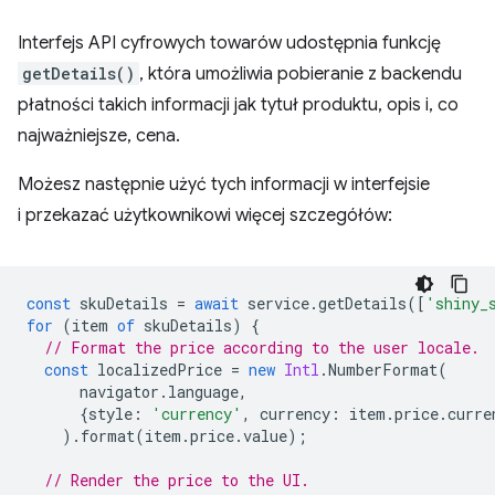
Interfejs API cyfrowych towarów udostępnia funkcję
getDetails()
, która umożliwia pobieranie z backendu
płatności takich informacji jak tytuł produktu, opis i, co
najważniejsze, cena.
Możesz następnie użyć tych informacji w interfejsie
i przekazać użytkownikowi więcej szczegółów:
const
skuDetails
=
await
service
.
getDetails
([
'shiny_
for
(
item
of
skuDetails
)
{
// Format the price according to the user locale.
const
localizedPrice
=
new
Intl
.
NumberFormat
(
navigator
.
language
,
{
style
:
'currency'
,
currency
:
item
.
price
.
curre
).
format
(
item
.
price
.
value
);
// Render the price to the UI.