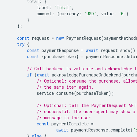
total
:
{
label
:
`Total`
,
amount
:
{
currency
:
`USD`
,
value
:
`0`
}
}
};
const
request
=
new
PaymentRequest
(
paymentMethod
try
{
const
paymentResponse
=
await
request
.
show
()
const
{
purchaseToken
}
=
paymentResponse
.
deta
// Call backend to validate and acknowledge t
if
(
await
acknowledgePurchaseOnBackend
(
purch
// Optional: consume the purchase, allow
// the same item again.
service
.
consume
(
purchaseToken
);
// Optional: tell the PaymentRequest API
// successful. The user-agent may show a
// message to the user.
const
paymentComplete
=
await
paymentResponse
.
complete
(
'
}
else
{