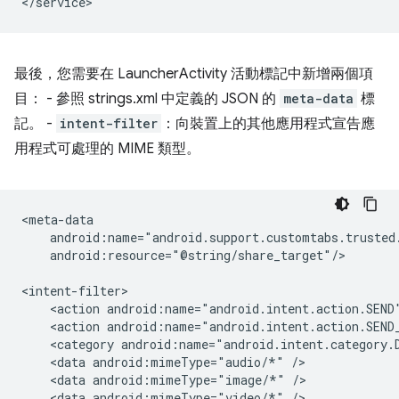
最後，您需要在 LauncherActivity 活動標記中新增兩個項
目： - 參照 strings.xml 中定義的 JSON 的
meta-data
標
記。 -
intent-filter
：向裝置上的其他應用程式宣告應
用程式可處理的 MIME 類型。
android:resource="@string/share_target"/>

<action
android:name="android.intent.action.SEND
<action
android:name="android.intent.action.SEND
<category
android:name="android.intent.category.
<data
android:mimeType="audio/*"
<data
android:mimeType="image/*"
<data
android:mimeType="video/*"
/>
