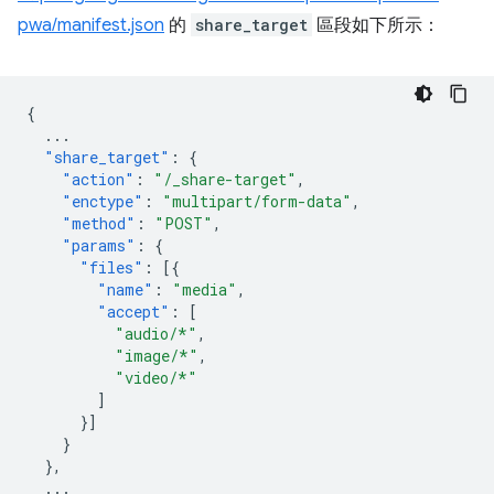
pwa/manifest.json
的
share_target
區段如下所示：
{
...
"share_target"
:
{
"action"
:
"/_share-target"
,
"enctype"
:
"multipart/form-data"
,
"method"
:
"POST"
,
"params"
:
{
"files"
:
[{
"name"
:
"media"
,
"accept"
:
[
"audio/*"
,
"image/*"
,
"video/*"
]
}]
}
},
...