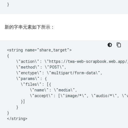
}
新的字串元素如下所示：
<string
name="share_target">

\"action\":
\"method\":
\"enctype\":
\"params\":
\"files\":
\"name\":
\"accept\":
[\"image/*\",
\"audio/*\",
}

}
