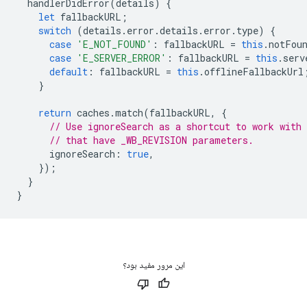
handlerDidError
(
details
)
{
let
fallbackURL
;
switch
(
details
.
error
.
details
.
error
.
type
)
{
case
'E_NOT_FOUND'
:
fallbackURL
=
this
.
notFou
case
'E_SERVER_ERROR'
:
fallbackURL
=
this
.
serv
default
:
fallbackURL
=
this
.
offlineFallbackUrl
}
return
caches
.
match
(
fallbackURL
,
{
// Use ignoreSearch as a shortcut to work with
// that have _WB_REVISION parameters.
ignoreSearch
:
true
,
});
}
}
این مرور مفید بود؟