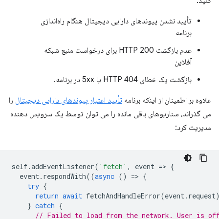
کنید:
تأیید نشدن پیوندهای دارایی دیجیتال هنگام راه‌اندازی
برنامه
عدم بازگشت HTTP 200 برای درخواست منبع شبکه
آفلاین
بازگشت یک خطای HTTP 404 یا 5xx در برنامه.
علاوه بر اطمینان از اینکه برنامه
تأیید اعتبار پیوندهای دارایی دیجیتال
را
می گذراند، سناریوهای باقی مانده را می توان توسط یک سرویس دهنده
مدیریت کرد:
self
.
addEventListener
(
'fetch'
,
event
=
>
{
event
.
respondWith
((
async
()
=
>
{
try
{
return
await
fetchAndHandleError
(
event
.
request
}
catch
{
// Failed to load from the network. User is of