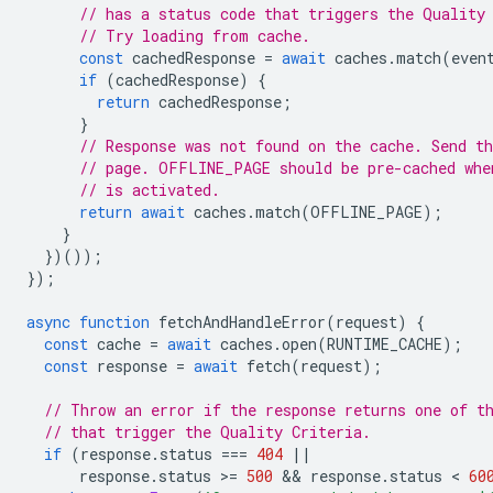
// has a status code that triggers the Quality
// Try loading from cache.
const
cachedResponse
=
await
caches
.
match
(
even
if
(
cachedResponse
)
{
return
cachedResponse
;
}
// Response was not found on the cache. Send th
// page. OFFLINE_PAGE should be pre-cached whe
// is activated.
return
await
caches
.
match
(
OFFLINE_PAGE
);
}
})());
});
async
function
fetchAndHandleError
(
request
)
{
const
cache
=
await
caches
.
open
(
RUNTIME_CACHE
);
const
response
=
await
fetch
(
request
);
// Throw an error if the response returns one of t
// that trigger the Quality Criteria.
if
(
response
.
status
===
404
||
response
.
status
>
=
500
 && 
response
.
status
 < 
60