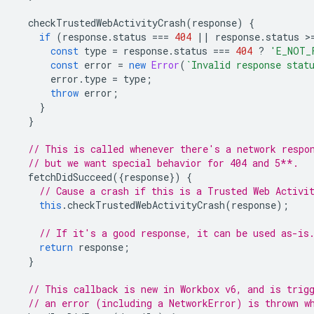
checkTrustedWebActivityCrash
(
response
)
{
if
(
response
.
status
===
404
||
response
.
status
>
const
type
=
response
.
status
===
404
?
'E_NOT_
const
error
=
new
Error
(
`Invalid response stat
error
.
type
=
type
;
throw
error
;
}
}
// This is called whenever there's a network respo
// but we want special behavior for 404 and 5**.
fetchDidSucceed
({
response
})
{
// Cause a crash if this is a Trusted Web Activi
this
.
checkTrustedWebActivityCrash
(
response
);
// If it's a good response, it can be used as-is
return
response
;
}
// This callback is new in Workbox v6, and is trig
// an error (including a NetworkError) is thrown w