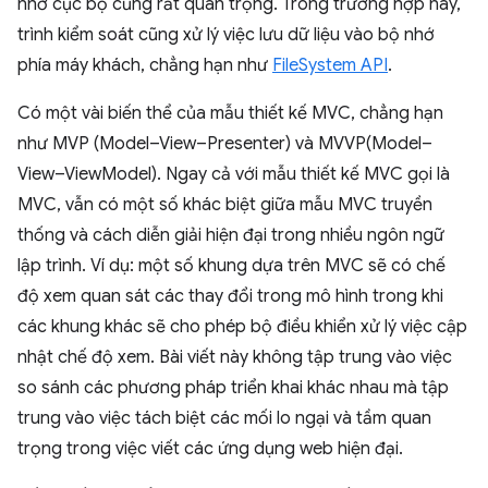
nhớ cục bộ cũng rất quan trọng. Trong trường hợp này,
trình kiểm soát cũng xử lý việc lưu dữ liệu vào bộ nhớ
phía máy khách, chẳng hạn như
FileSystem API
.
Có một vài biến thể của mẫu thiết kế MVC, chẳng hạn
như MVP (Model–View–Presenter) và MVVP(Model–
View–ViewModel). Ngay cả với mẫu thiết kế MVC gọi là
MVC, vẫn có một số khác biệt giữa mẫu MVC truyền
thống và cách diễn giải hiện đại trong nhiều ngôn ngữ
lập trình. Ví dụ: một số khung dựa trên MVC sẽ có chế
độ xem quan sát các thay đổi trong mô hình trong khi
các khung khác sẽ cho phép bộ điều khiển xử lý việc cập
nhật chế độ xem. Bài viết này không tập trung vào việc
so sánh các phương pháp triển khai khác nhau mà tập
trung vào việc tách biệt các mối lo ngại và tầm quan
trọng trong việc viết các ứng dụng web hiện đại.