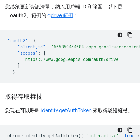
您必須更新資訊清單，納入用戶端 ID 和範圍。以下是
「oauth2」範例的
gdrive 範例
：
"oauth2"
:
{
"client_id"
:
"665859454684.apps.googleuserconten
"scopes"
:
[
"https://www.googleapis.com/auth/drive"
]
}
取得存取權杖
您現在可以呼叫
identity.getAuthToken
來取得驗證權杖。
chrome
.
identity
.
getAuthToken
({
'interactive'
:
true
}