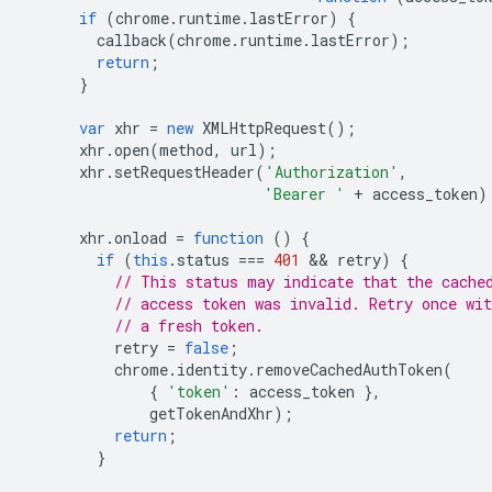
if
(
chrome
.
runtime
.
lastError
)
{
callback
(
chrome
.
runtime
.
lastError
);
return
;
}
var
xhr
=
new
XMLHttpRequest
();
xhr
.
open
(
method
,
url
);
xhr
.
setRequestHeader
(
'Authorization'
,
'Bearer '
+
access_token
)
xhr
.
onload
=
function
()
{
if
(
this
.
status
===
401
 && 
retry
)
{
// This status may indicate that the cache
// access token was invalid. Retry once wit
// a fresh token.
retry
=
false
;
chrome
.
identity
.
removeCachedAuthToken
(
{
'token'
:
access_token
},
getTokenAndXhr
);
return
;
}