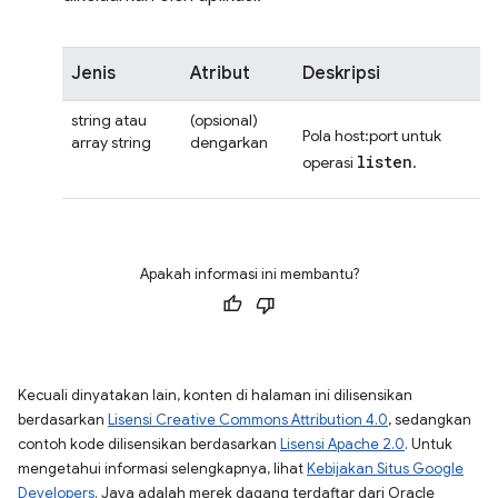
Jenis
Atribut
Deskripsi
string atau
(opsional)
Pola host:port untuk
array string
dengarkan
listen
operasi
.
Apakah informasi ini membantu?
Kecuali dinyatakan lain, konten di halaman ini dilisensikan
berdasarkan
Lisensi Creative Commons Attribution 4.0
, sedangkan
contoh kode dilisensikan berdasarkan
Lisensi Apache 2.0
. Untuk
mengetahui informasi selengkapnya, lihat
Kebijakan Situs Google
Developers
. Java adalah merek dagang terdaftar dari Oracle