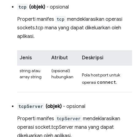
tcp
(objek)
- opsional
Properti manifes
tcp
mendeklarasikan operasi
sockets.tcp mana yang dapat dikeluarkan oleh
aplikasi.
Jenis
Atribut
Deskripsi
string atau
(opsional)
Pola host:port untuk
array string
hubungkan
connect
operasi
.
tcpServer
(objek)
- opsional
Properti manifes
tcpServer
mendeklarasikan
operasi socket.tcpServer mana yang dapat
dikeluarkan oleh aplikasi.