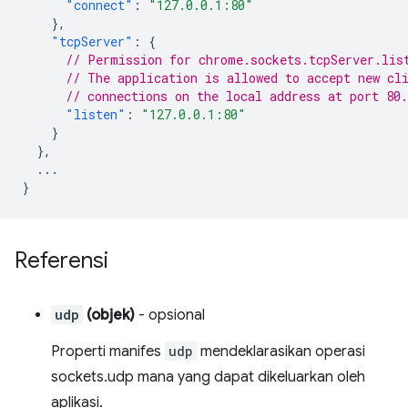
"connect"
:
"127.0.0.1:80"
},
"tcpServer"
:
{
// Permission for chrome.sockets.tcpServer.lis
// The application is allowed to accept new cl
// connections on the local address at port 80.
"listen"
:
"127.0.0.1:80"
}
},
...
}
Referensi
udp
(objek)
- opsional
Properti manifes
udp
mendeklarasikan operasi
sockets.udp mana yang dapat dikeluarkan oleh
aplikasi.