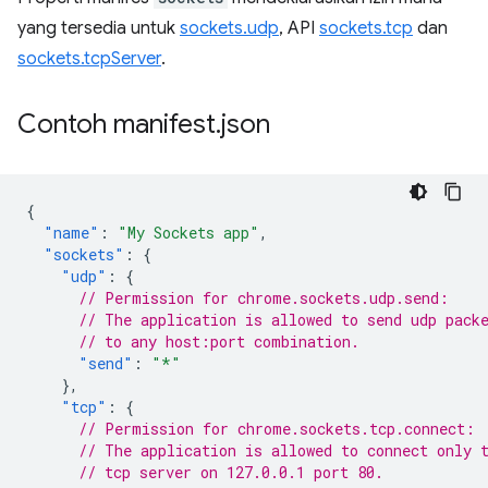
yang tersedia untuk
sockets.udp
, API
sockets.tcp
dan
sockets.tcpServer
.
Contoh manifest
.
json
{
"name"
:
"My Sockets app"
,
"sockets"
:
{
"udp"
:
{
// Permission for chrome.sockets.udp.send:
// The application is allowed to send udp pack
// to any host:port combination.
"send"
:
"*"
},
"tcp"
:
{
// Permission for chrome.sockets.tcp.connect:
// The application is allowed to connect only 
// tcp server on 127.0.0.1 port 80.