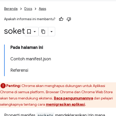
Beranda
Docs
Apps
Apakah informasi ini membantu?
soket
Pada halaman ini
Contoh manifest.json
Referensi
Penting:
Chrome akan menghapus dukungan untuk Aplikasi
Chrome di semua platform. Browser Chrome dan Chrome Web Store
akan terus mendukung ekstensi.
Baca pengumumannya
dan pelajari
selengkapnya tentang cara
memigrasikan aplikasi
.
Properti manifes
sockets
mendeklarasikan izin mana