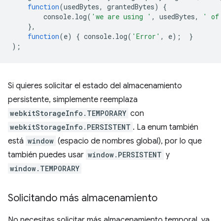
function
(
usedBytes
,
grantedBytes
)
{
console
.
log
(
'we are using '
,
usedBytes
,
' of
},
function
(
e
)
{
console
.
log
(
'Error'
,
e
);
}
);
Si quieres solicitar el estado del almacenamiento
persistente, simplemente reemplaza
webkitStorageInfo.TEMPORARY
con
webkitStorageInfo.PERSISTENT
. La enum también
está
window
(espacio de nombres global), por lo que
también puedes usar
window.PERSISTENT
y
window.TEMPORARY
Solicitando más almacenamiento
No necesitas solicitar más almacenamiento temporal, ya