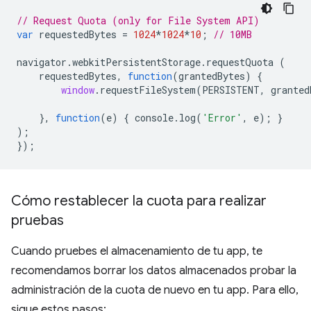
// Request Quota (only for File System API)
var
requestedBytes
=
1024
*
1024
*
10
;
// 10MB
navigator
.
webkitPersistentStorage
.
requestQuota
(
requestedBytes
,
function
(
grantedBytes
)
{
window
.
requestFileSystem
(
PERSISTENT
,
granted
},
function
(
e
)
{
console
.
log
(
'Error'
,
e
);
}
);
});
Cómo restablecer la cuota para realizar
pruebas
Cuando pruebes el almacenamiento de tu app, te
recomendamos borrar los datos almacenados probar la
administración de la cuota de nuevo en tu app. Para ello,
sigue estos pasos: