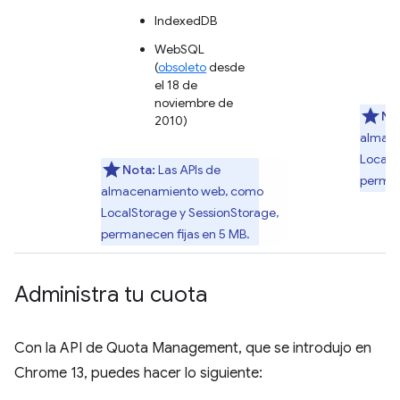
IndexedDB
WebSQL
(
obsoleto
desde
el 18 de
noviembre de
No
2010)
almac
LocalS
Nota:
Las APIs de
perman
almacenamiento web, como
LocalStorage y SessionStorage,
permanecen fijas en 5 MB.
Administra tu cuota
Con la API de Quota Management, que se introdujo en
Chrome 13, puedes hacer lo siguiente: