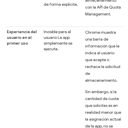
almacenamiento
de forma explícita.
con la API de Quota
Management.
Experiencia del
Invisible para el
Chrome muestra
usuario en el
usuario La app
una barra de
primer uso
simplemente se
información que le
ejecuta.
indica al usuario
que acepte o
rechace la solicitud
de
almacenamiento.
Sin embargo, si la
cantidad de cuota
que solicitas es en
realidad menor que
la asignación actual
de la app, no se