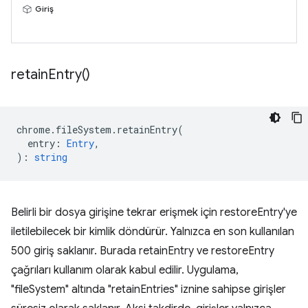
Giriş
retain
Entry(
)
chrome
.
fileSystem
.
retainEntry
(
entry
:
Entry
,
)
:
string
Belirli bir dosya girişine tekrar erişmek için restoreEntry'ye
iletilebilecek bir kimlik döndürür. Yalnızca en son kullanılan
500 giriş saklanır. Burada retainEntry ve restoreEntry
çağrıları kullanım olarak kabul edilir. Uygulama,
"fileSystem" altında "retainEntries" iznine sahipse girişler