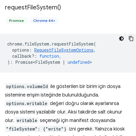
request
File
System(
)
Promise
Chrome 44+
chrome
.
fileSystem
.
requestFileSystem
(
options
:
RequestFileSystemOptions
,
callback?
:
function
,
)
:
Promise<FileSystem
|
undefined
>
options.volumeId
ile gösterilen bir birim için dosya
sistemine erişim isteğinde bulunulduğunda.
options.writable
değeri doğru olarak ayarlanırsa
dosya sistemi yazılabilir olur. Aksi takdirde salt okunur
olur.
writable
seçeneği için manifest dosyasında
"fileSystem": {"write"}
izni gerekir. Yalnızca kiosk