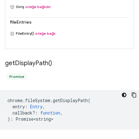
Giriş
isteğe bağlıdır
.
fileEntries
FileEntry[]
isteğe bağlı
get
Display
Path(
)
Promise
chrome
.
fileSystem
.
getDisplayPath
(
entry
:
Entry
,
callback?
:
function
,
)
:
Promise<string>