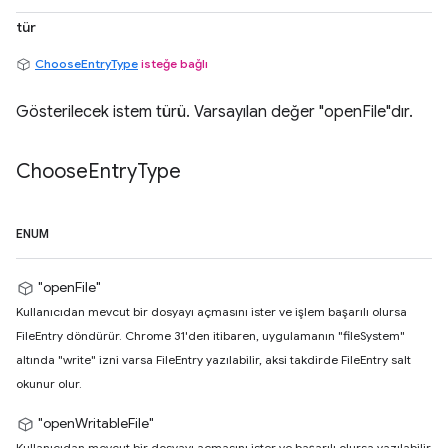
tür
ChooseEntryType
isteğe bağlı
Gösterilecek istem türü. Varsayılan değer "openFile"dır.
Choose
Entry
Type
ENUM
"openFile"
Kullanıcıdan mevcut bir dosyayı açmasını ister ve işlem başarılı olursa
FileEntry döndürür. Chrome 31'den itibaren, uygulamanın "fileSystem"
altında "write" izni varsa FileEntry yazılabilir, aksi takdirde FileEntry salt
okunur olur.
"openWritableFile"
Kullanıcıdan mevcut bir dosyayı açmasını ister ve başarılı olursa yazılabilir