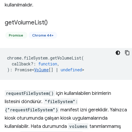
kullanılmalıdır.
get
Volume
List(
)
Promise
Chrome 44+
chrome
.
fileSystem
.
getVolumeList
(
callback?
:
function
,
)
:
Promise<
Volume
[]
|
undefined
>
requestFileSystem()
için kullanılabilen birimlerin
listesini döndürür.
"fileSystem":
{"requestFileSystem"}
manifest izni gereklidir. Yalnızca
kiosk oturumunda çalışan kiosk uygulamalarında
kullanılabilir. Hata durumunda
volumes
tanımlanmamış