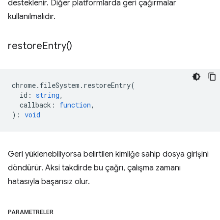
desteklenir. Diğer platformlarda geri çağırmalar
kullanılmalıdır.
restore
Entry(
)
chrome
.
fileSystem
.
restoreEntry
(
id
:
string
,
callback
:
function
,
)
:
void
Geri yüklenebiliyorsa belirtilen kimliğe sahip dosya girişini
döndürür. Aksi takdirde bu çağrı, çalışma zamanı
hatasıyla başarısız olur.
PARAMETRELER