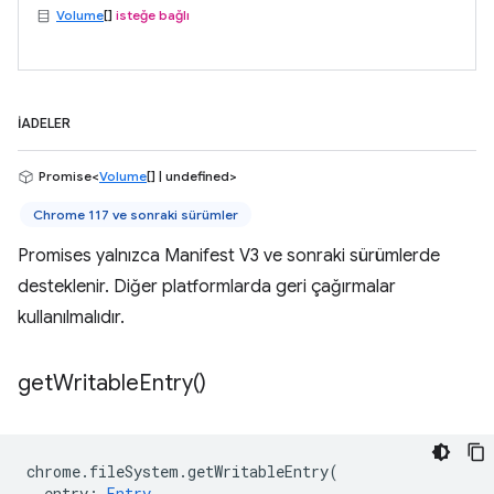
Volume
[]
isteğe bağlı
İADELER
Promise<
Volume
[] | undefined>
Chrome 117 ve sonraki sürümler
Promises yalnızca Manifest V3 ve sonraki sürümlerde
desteklenir. Diğer platformlarda geri çağırmalar
kullanılmalıdır.
get
Writable
Entry(
)
chrome
.
fileSystem
.
getWritableEntry
(
entry
:
Entry
,