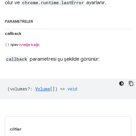
olur ve
chrome.runtime.lastError
ayarlanır.
PARAMETRELER
callback
işlev
isteğe bağlı
callback
parametresi şu şekilde görünür:
(
volumes?
:
Volume
[]) =>
void
ciltler