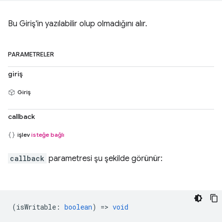
Bu Giriş'in yazılabilir olup olmadığını alır.
PARAMETRELER
giriş
Giriş
callback
işlev
isteğe bağlı
callback
parametresi şu şekilde görünür:
(
isWritable
:
boolean
) =>
void