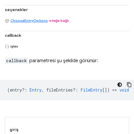
seçenekler
ChooseEntryOptions
isteğe bağlı
callback
işlev
callback
parametresi şu şekilde görünür:
(
entry?
:
Entry
,
fileEntries?
:
FileEntry
[]) =>
void
giriş