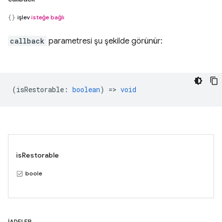
işlev
isteğe bağlı
callback
parametresi şu şekilde görünür:
(
isRestorable
:
boolean
) =>
void
isRestorable
boole