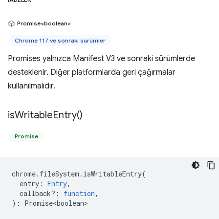
İADELER
Promise<boolean>
Chrome 117 ve sonraki sürümler
Promises yalnızca Manifest V3 ve sonraki sürümlerde
desteklenir. Diğer platformlarda geri çağırmalar
kullanılmalıdır.
is
Writable
Entry(
)
Promise
chrome
.
fileSystem
.
isWritableEntry
(
entry
:
Entry
,
callback?
:
function
,
)
:
Promise<boolean>