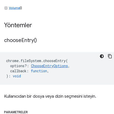
Volume
[]
Yöntemler
choose
Entry(
)
chrome
.
fileSystem
.
chooseEntry
(
options?
:
ChooseEntryOptions
,
callback
:
function
,
)
:
void
Kullanıcıdan bir dosya veya dizin seçmesini isteyin.
PARAMETRELER