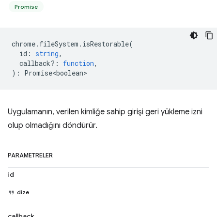
Promise
chrome
.
fileSystem
.
isRestorable
(
id
:
string
,
callback?
:
function
,
)
:
Promise<boolean>
Uygulamanın, verilen kimliğe sahip girişi geri yükleme izni
olup olmadığını döndürür.
PARAMETRELER
id
dize
callback