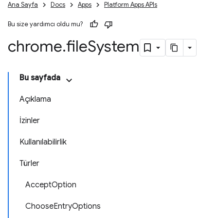
Ana Sayfa
Docs
Apps
Platform Apps APIs
Bu size yardımcı oldu mu?
chrome
.
file
System
Bu sayfada
Açıklama
İzinler
Kullanılabilirlik
Türler
AcceptOption
ChooseEntryOptions