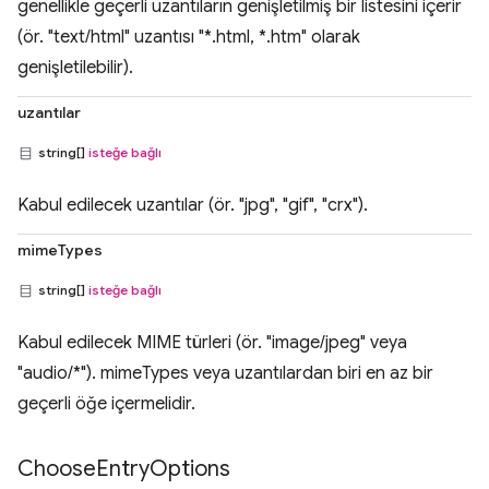
genellikle geçerli uzantıların genişletilmiş bir listesini içerir
(ör. "text/html" uzantısı "*.html, *.htm" olarak
genişletilebilir).
uzantılar
string[]
isteğe bağlı
Kabul edilecek uzantılar (ör. "jpg", "gif", "crx").
mimeTypes
string[]
isteğe bağlı
Kabul edilecek MIME türleri (ör. "image/jpeg" veya
"audio/*"). mimeTypes veya uzantılardan biri en az bir
geçerli öğe içermelidir.
Choose
Entry
Options