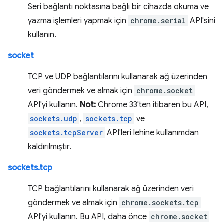
Seri bağlantı noktasına bağlı bir cihazda okuma ve
yazma işlemleri yapmak için
chrome.serial
API'sini
kullanın.
socket
TCP ve UDP bağlantılarını kullanarak ağ üzerinden
veri göndermek ve almak için
chrome.socket
API'yi kullanın.
Not:
Chrome 33'ten itibaren bu API,
sockets.udp
,
sockets.tcp
ve
sockets.tcpServer
API'leri lehine kullanımdan
kaldırılmıştır.
sockets.tcp
TCP bağlantılarını kullanarak ağ üzerinden veri
göndermek ve almak için
chrome.sockets.tcp
API'yi kullanın. Bu API, daha önce
chrome.socket