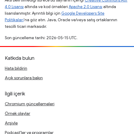
Aksi belirtilmediği sürece bu sayfanın içeriği
Creative Commons Atıf
4.0 Lisansı
altında ve kod örnekleri
Apache 2.0 Lisansı
altında
lisanslanmıştır. Ayrıntılı bilgi için
Google Developers Site
Politikaları
'na göz atın. Java, Oracle ve/veya satış ortaklarının
tescilli ticari markasıdır.
Son güncelleme tarihi: 2026-05-15 UTC.
Katkıda bulun
Hata bildirin
Açık sorunlara bakın
İlgili içerik
Chromium güncellemeleri
Örnek olaylar
Arşivle
Podcast'ler ve programlar