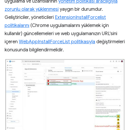
uygulama ve uzantılarının
yönetim politikası aracılığıyla
zorunlu olarak yüklenmesi
yaygın bir durumdur.
Geliştiriciler, yöneticileri
ExtensionInstallForcelist
politikalarını
(Chrome uygulamalarını yüklemek için
kullanılır) güncellemeleri ve web uygulamanızın URL'sini
içeren
WebAppInstallForceList politikasıyla
değiştirmeleri
konusunda bilgilendirmelidir.