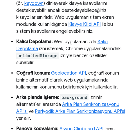
(ör.
keydown
) dinleyerek klavye kısayollarını
destekleyebilir ancak destekleyebileceğiniz
kısayollar sınırlıdır. Web uygulamanız tam ekran
modunda kullanıldığında
Klavye Kilidi API
ile bu
sistem kısayollarını engelleyebilirsiniz.
Kalıcı Depolama:
Web uygulamanızda
Kalıcı
Depolama
izni istemek, Chrome uygulamalarındaki
unlimitedStorage
izniyle benzer özellikler
sunabilir.
Coğrafi konum:
Geolocation API
, coğrafi konum
iznine alternatif olarak web uygulamalarında
kullanıcının konumunu belirlemek için kullanılabilir.
Arka planda işleme:
background
izninin
alternatifleri arasında
Arka Plan Senkronizasyonu
API'si
ve
Periyodik Arka Plan Senkronizasyonu API'si
yer alır.
Panoya kopyalama:
Async Clipboard API
, hem