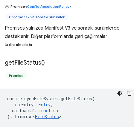
Promise<
ConflictResolutionPolicy
>
Chrome 117 ve sonraki sürümler
Promises yalnızca Manifest V3 ve sonraki sürümlerde
desteklenir. Diğer platformlarda geri çağırmalar
kullanılmalıdır.
get
File
Status(
)
Promise
chrome
.
syncFileSystem
.
getFileStatus
(
fileEntry
:
Entry
,
callback?
:
function
,
)
:
Promise<
FileStatus
>