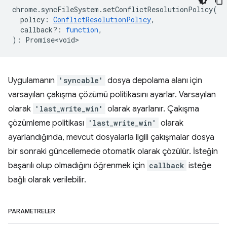
chrome
.
syncFileSystem
.
setConflictResolutionPolicy
(
policy
:
ConflictResolutionPolicy
,
callback?
:
function
,
)
:
Promise<void>
Uygulamanın
'syncable'
dosya depolama alanı için
varsayılan çakışma çözümü politikasını ayarlar. Varsayılan
olarak
'last_write_win'
olarak ayarlanır. Çakışma
çözümleme politikası
'last_write_win'
olarak
ayarlandığında, mevcut dosyalarla ilgili çakışmalar dosya
bir sonraki güncellemede otomatik olarak çözülür. İsteğin
başarılı olup olmadığını öğrenmek için
callback
isteğe
bağlı olarak verilebilir.
PARAMETRELER