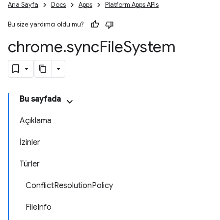
Ana Sayfa
Docs
Apps
Platform Apps APIs
Bu size yardımcı oldu mu?
chrome
.
sync
File
System
Bu sayfada
Açıklama
İzinler
Türler
ConflictResolutionPolicy
FileInfo