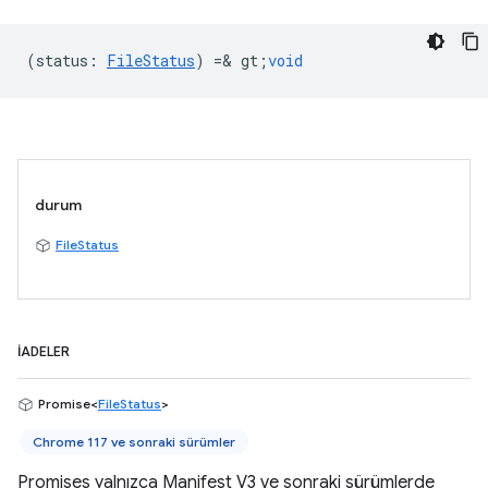
(
status
:
FileStatus
) =& gt;
void
durum
FileStatus
İADELER
Promise<
FileStatus
>
Chrome 117 ve sonraki sürümler
Promises yalnızca Manifest V3 ve sonraki sürümlerde