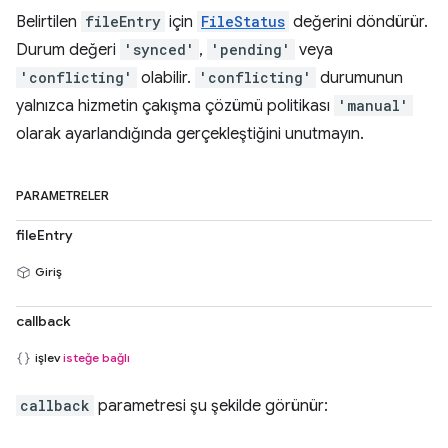
Belirtilen
fileEntry
için
FileStatus
değerini döndürür.
Durum değeri
'synced'
,
'pending'
veya
'conflicting'
olabilir.
'conflicting'
durumunun
yalnızca hizmetin çakışma çözümü politikası
'manual'
olarak ayarlandığında gerçekleştiğini unutmayın.
PARAMETRELER
fileEntry
Giriş
callback
işlev
isteğe bağlı
callback
parametresi şu şekilde görünür: