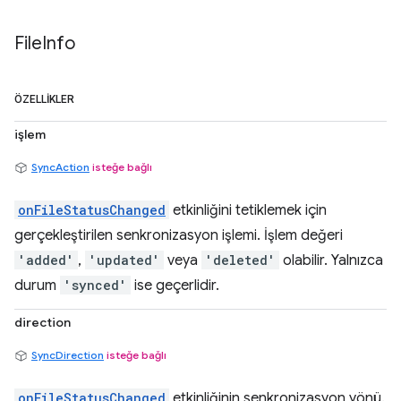
File
Info
ÖZELLIKLER
işlem
SyncAction
isteğe bağlı
onFileStatusChanged
etkinliğini tetiklemek için
gerçekleştirilen senkronizasyon işlemi. İşlem değeri
'added'
,
'updated'
veya
'deleted'
olabilir. Yalnızca
durum
'synced'
ise geçerlidir.
direction
SyncDirection
isteğe bağlı
onFileStatusChanged
etkinliğinin senkronizasyon yönü.