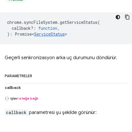
chrome
.
syncFileSystem
.
getServiceStatus
(
callback?
:
function
,
)
:
Promise<
ServiceStatus
>
Geçerli senkronizasyon arka uç durumunu döndürür.
PARAMETRELER
callback
işlev
isteğe bağlı
callback
parametresi şu şekilde görünür: