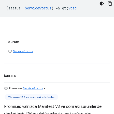
(
status
:
ServiceStatus
) =& gt;
void
durum
ServiceStatus
İADELER
Promise<
ServiceStatus
>
Chrome 117 ve sonraki sürümler
Promises yalnızca Manifest V3 ve sonraki sürümlerde
desteklenir. Diğer platformlarda geri çağırmalar