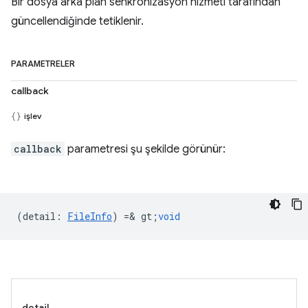
Bir dosya arka plan senkronizasyon hizmeti tarafından
güncellendiğinde tetiklenir.
PARAMETRELER
callback
işlev
callback
parametresi şu şekilde görünür:
(
detail
:
FileInfo
) =& gt;
void
detail