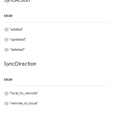
Sync
Action
ENUM
"added"
"updated"
"deleted"
Sync
Direction
ENUM
"local_to_remote"
"remote_to_local"