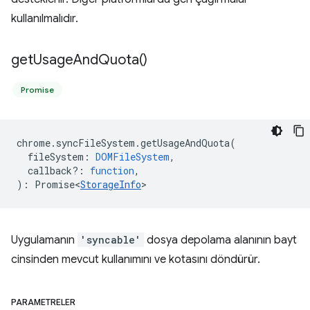
kullanılmalıdır.
get
Usage
And
Quota(
)
Promise
chrome
.
syncFileSystem
.
getUsageAndQuota
(
fileSystem
:
DOMFileSystem
,
callback?
:
function
,
)
:
Promise<
StorageInfo
>
Uygulamanın
'syncable'
dosya depolama alanının bayt
cinsinden mevcut kullanımını ve kotasını döndürür.
PARAMETRELER