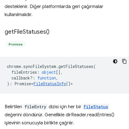
desteklenir. Diğer platformlarda geri çağırmalar
kullanılmalıdır.
get
File
Statuses(
)
Promise
chrome
.
syncFileSystem
.
getFileStatuses
(
fileEntries
:
object
[],
callback?
:
function
,
)
:
Promise<
FileStatusInfo
[]
>
Belirtilen
fileEntry
dizisi için her bir
FileStatus
değerini döndürür. Genellikle dirReader.readEntries()
işlevinin sonucuyla birlikte çağrılır.