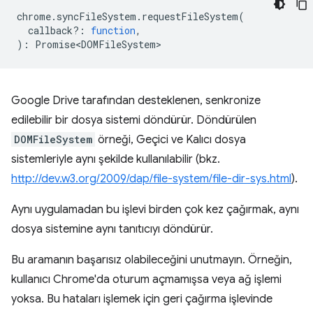
chrome
.
syncFileSystem
.
requestFileSystem
(
callback?
:
function
,
)
:
Promise<DOMFileSystem>
Google Drive tarafından desteklenen, senkronize
edilebilir bir dosya sistemi döndürür. Döndürülen
DOMFileSystem
örneği, Geçici ve Kalıcı dosya
sistemleriyle aynı şekilde kullanılabilir (bkz.
http://dev.w3.org/2009/dap/file-system/file-dir-sys.html
).
Aynı uygulamadan bu işlevi birden çok kez çağırmak, aynı
dosya sistemine aynı tanıtıcıyı döndürür.
Bu aramanın başarısız olabileceğini unutmayın. Örneğin,
kullanıcı Chrome'da oturum açmamışsa veya ağ işlemi
yoksa. Bu hataları işlemek için geri çağırma işlevinde