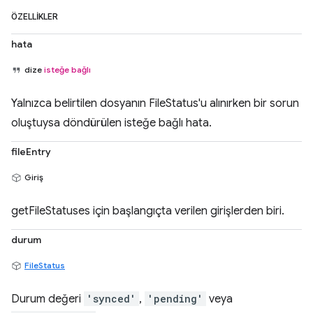
ÖZELLIKLER
hata
dize
isteğe bağlı
Yalnızca belirtilen dosyanın FileStatus'u alınırken bir sorun
oluştuysa döndürülen isteğe bağlı hata.
fileEntry
Giriş
getFileStatuses için başlangıçta verilen girişlerden biri.
durum
FileStatus
Durum değeri
'synced'
,
'pending'
veya