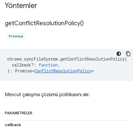
Yöntemler
get
Conflict
Resolution
Policy(
)
Promise
chrome
.
syncFileSystem
.
getConflictResolutionPolicy
(
callback?
:
function
,
)
:
Promise<
ConflictResolutionPolicy
>
Mevcut çakışma çözümü politikasını alır.
PARAMETRELER
callback