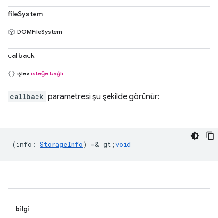
fileSystem
DOMFileSystem
callback
işlev
isteğe bağlı
callback
parametresi şu şekilde görünür:
(
info
:
StorageInfo
) =& gt;
void
bilgi