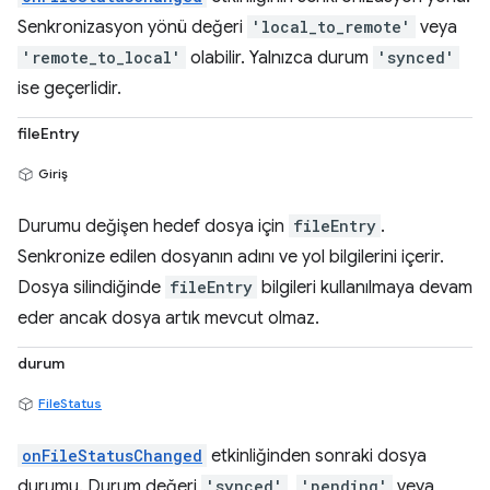
Senkronizasyon yönü değeri
'local_to_remote'
veya
'remote_to_local'
olabilir. Yalnızca durum
'synced'
ise geçerlidir.
fileEntry
Giriş
Durumu değişen hedef dosya için
fileEntry
.
Senkronize edilen dosyanın adını ve yol bilgilerini içerir.
Dosya silindiğinde
fileEntry
bilgileri kullanılmaya devam
eder ancak dosya artık mevcut olmaz.
durum
FileStatus
onFileStatusChanged
etkinliğinden sonraki dosya
durumu. Durum değeri
'synced'
,
'pending'
veya