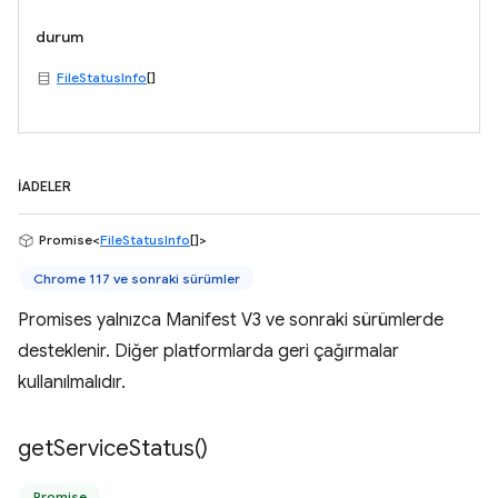
durum
FileStatusInfo
[]
İADELER
Promise<
FileStatusInfo
[]>
Chrome 117 ve sonraki sürümler
Promises yalnızca Manifest V3 ve sonraki sürümlerde
desteklenir. Diğer platformlarda geri çağırmalar
kullanılmalıdır.
get
Service
Status(
)
Promise