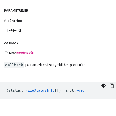
PARAMETRELER
fileEntries
object[]
callback
işlev
isteğe bağlı
callback
parametresi şu şekilde görünür:
(
status
:
FileStatusInfo
[]) =& gt;
void