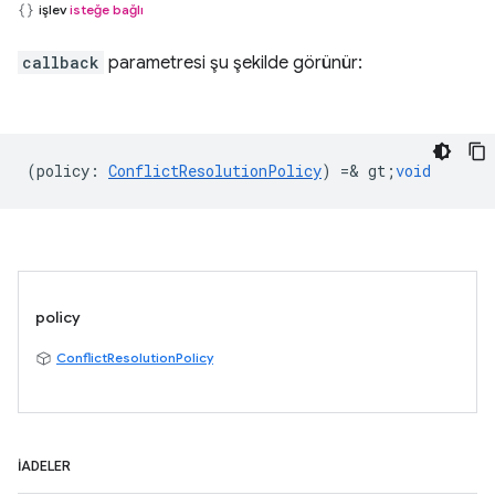
işlev
isteğe bağlı
callback
parametresi şu şekilde görünür:
(
policy
:
ConflictResolutionPolicy
) =& gt;
void
policy
ConflictResolutionPolicy
İADELER