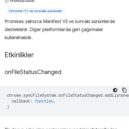
Promise<void>
Chrome 117 ve sonraki sürümler
Promises yalnızca Manifest V3 ve sonraki sürümlerde
desteklenir. Diğer platformlarda geri çağırmalar
kullanılmalıdır.
Etkinlikler
on
File
Status
Changed
chrome
.
syncFileSystem
.
onFileStatusChanged
.
addListene
callback
:
function
,
)