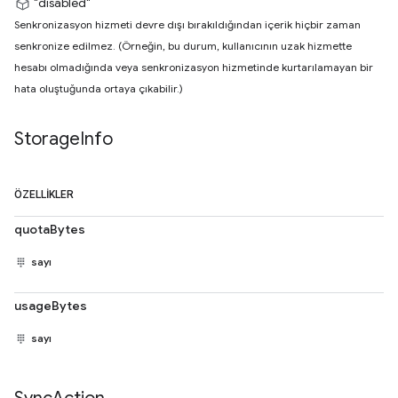
"disabled"
Senkronizasyon hizmeti devre dışı bırakıldığından içerik hiçbir zaman
senkronize edilmez. (Örneğin, bu durum, kullanıcının uzak hizmette
hesabı olmadığında veya senkronizasyon hizmetinde kurtarılamayan bir
hata oluştuğunda ortaya çıkabilir.)
Storage
Info
ÖZELLIKLER
quotaBytes
sayı
usageBytes
sayı