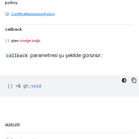
policy
ConflictResolutionPolicy
callback
işlev
isteğe bağlı
callback
parametresi şu şekilde görünür:
() =& gt;
void
İADELER