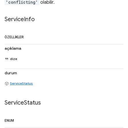
'conflicting'
olabilir.
Service
Info
ÖZELLIKLER
açıklama
dize
durum
ServiceStatus
Service
Status
ENUM