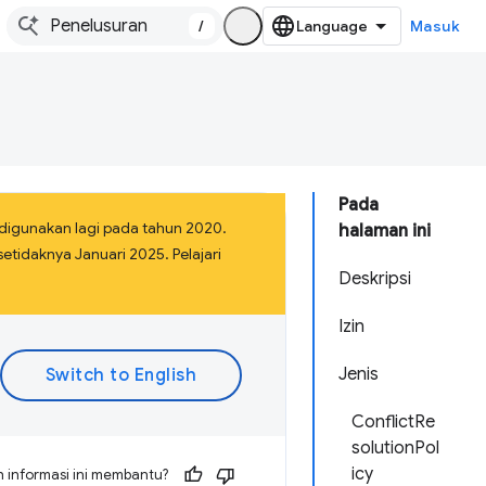
/
Masuk
Pada
 digunakan lagi pada tahun 2020.
halaman ini
etidaknya Januari 2025. Pelajari
Deskripsi
Izin
Jenis
ConflictRe
solutionPol
icy
 informasi ini membantu?