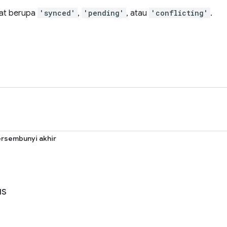
pat berupa
'synced'
,
'pending'
, atau
'conflicting'
.
ersembunyi akhir
us