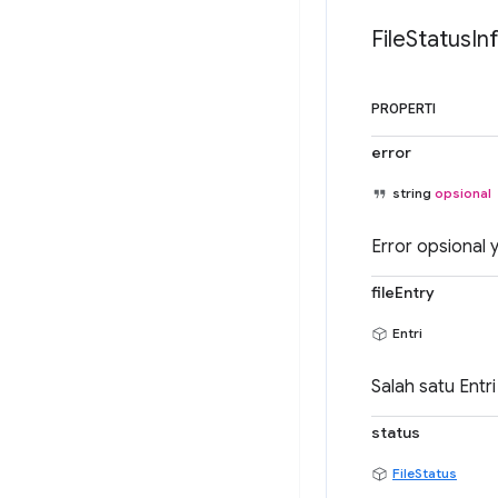
File
Status
In
PROPERTI
error
string
opsional
Error opsional 
fileEntry
Entri
Salah satu Entr
status
FileStatus