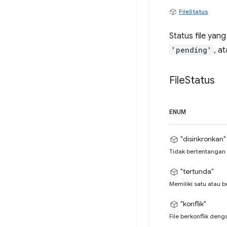
FileStatus
Status file yang
'pending'
, a
File
Status
ENUM
"disinkronkan"
Tidak bertentangan 
"tertunda"
Memiliki satu atau 
"konflik"
File berkonflik deng