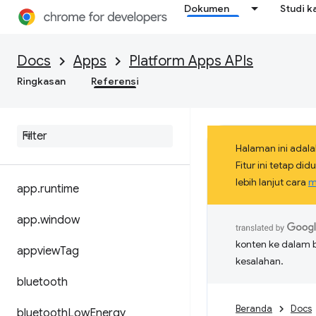
Dokumen
Studi k
Docs
Apps
Platform Apps APIs
Ringkasan
Referensi
Halaman ini adala
Fitur ini tetap d
lebih lanjut cara
m
app
.
runtime
app
.
window
konten ke dalam 
appview
Tag
kesalahan.
bluetooth
Beranda
Docs
bluetooth
Low
Energy