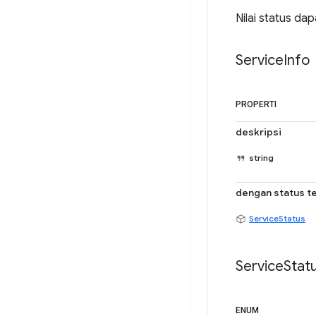
Nilai status da
Service
Info
PROPERTI
deskripsi
string
dengan status t
ServiceStatus
Service
Stat
ENUM