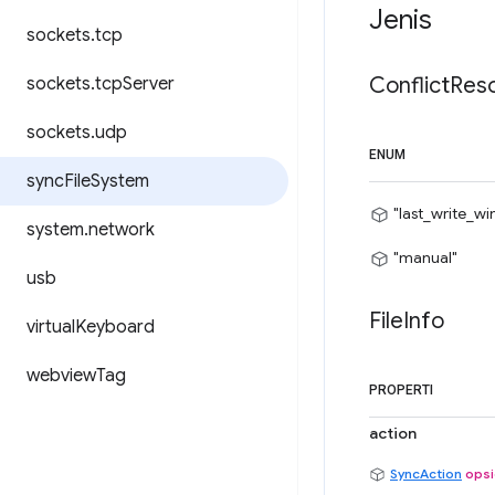
Jenis
sockets
.
tcp
Conflict
Reso
sockets
.
tcp
Server
sockets
.
udp
ENUM
sync
File
System
"last_write_wi
system
.
network
"manual"
usb
File
Info
virtual
Keyboard
webview
Tag
PROPERTI
action
SyncAction
opsi