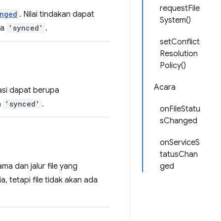
requestFile
anged
. Nilai tindakan dapat
System()
ya
'synced'
.
setConflict
Resolution
Policy()
Acara
isasi dapat berupa
a
'synced'
.
onFileStatu
sChanged
onServiceS
tatusChan
ama dan jalur file yang
ged
, tetapi file tidak akan ada