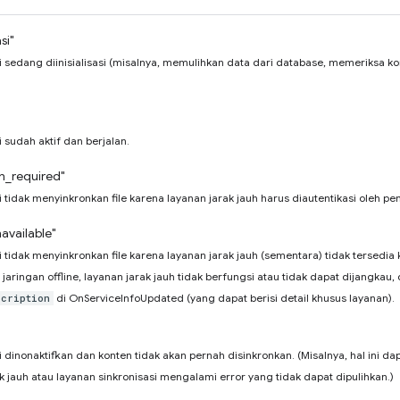
si"
i sedang diinisialisasi (misalnya, memulihkan data dari database, memeriksa ko
 sudah aktif dan berjalan.
on_required"
i tidak menyinkronkan file karena layanan jarak jauh harus diautentikasi oleh p
available"
i tidak menyinkronkan file karena layanan jarak jauh (sementara) tidak tersedi
 jaringan offline, layanan jarak jauh tidak berfungsi atau tidak dapat dijangkau,
di OnServiceInfoUpdated (yang dapat berisi detail khusus layanan).
scription
 dinonaktifkan dan konten tidak akan pernah disinkronkan. (Misalnya, hal ini da
k jauh atau layanan sinkronisasi mengalami error yang tidak dapat dipulihkan.)