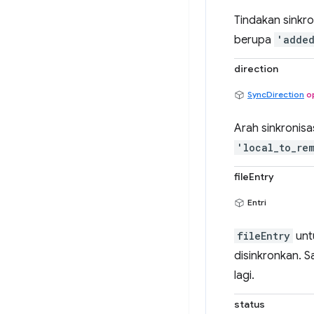
Tindakan sinkro
berupa
'adde
direction
SyncDirection
o
Arah sinkronisa
'local_to_re
fileEntry
Entri
fileEntry
untu
disinkronkan. S
lagi.
status