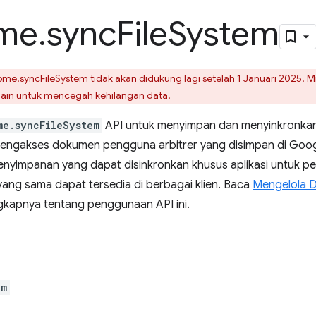
me
.
sync
File
System
ome.syncFileSystem tidak akan didukung lagi setelah 1 Januari 2025.
Mi
 lain untuk mencegah kehilangan data.
me.syncFileSystem
API untuk menyimpan dan menyinkronkan d
ngakses dokumen pengguna arbitrer yang disimpan di Googl
nyimpanan yang dapat disinkronkan khusus aplikasi untuk pe
yang sama dapat tersedia di berbagai klien. Baca
Mengelola 
ngkapnya tentang penggunaan API ini.
em