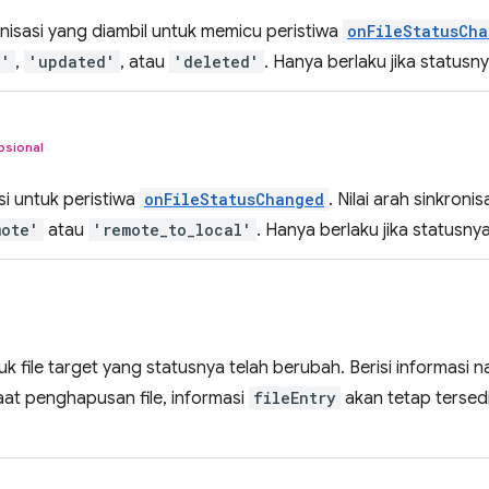
nisasi yang diambil untuk memicu peristiwa
onFileStatusCh
d'
,
'updated'
, atau
'deleted'
. Hanya berlaku jika statusn
psional
si untuk peristiwa
onFileStatusChanged
. Nilai arah sinkron
mote'
atau
'remote_to_local'
. Hanya berlaku jika statusny
k file target yang statusnya telah berubah. Berisi informasi n
aat penghapusan file, informasi
fileEntry
akan tetap tersedia