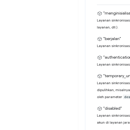
"menginisialisa
Layanan sinkronisas
layanan, dll.).
"berjalan"
Layanan sinkronisasi
"authenticati
Layanan sinkronisas
"temporary_un
Layanan sinkronisas
dipulihkan, misalnya
oleh parameter
de
"disabled"
Layanan sinkronisasi
akun di layanan jara