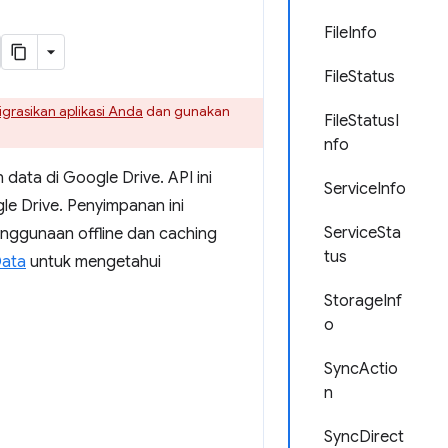
FileInfo
FileStatus
grasikan aplikasi Anda
dan gunakan
FileStatusI
nfo
ata di Google Drive. API ini
ServiceInfo
e Drive. Penyimpanan ini
ServiceSta
nggunaan offline dan caching
tus
Data
untuk mengetahui
StorageInf
o
SyncActio
n
SyncDirect