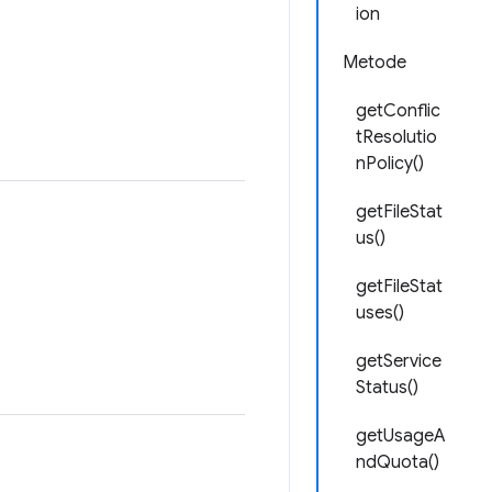
ion
Metode
getConflic
tResolutio
nPolicy()
getFileStat
us()
getFileStat
uses()
getService
Status()
getUsageA
ndQuota()