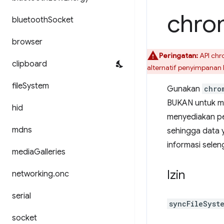
chro
bluetooth
Socket
browser
Peringatan:
API chr
clipboard
alternatif penyimpanan
file
System
Gunakan
chro
BUKAN untuk me
hid
menyediakan pe
mdns
sehingga data 
informasi sele
media
Galleries
Izin
networking
.
onc
serial
syncFileSyst
socket