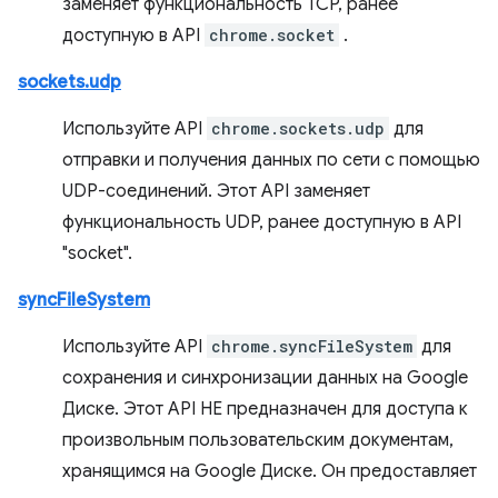
заменяет функциональность TCP, ранее
доступную в API
chrome.socket
.
sockets.udp
Используйте API
chrome.sockets.udp
для
отправки и получения данных по сети с помощью
UDP-соединений. Этот API заменяет
функциональность UDP, ранее доступную в API
"socket".
syncFileSystem
Используйте API
chrome.syncFileSystem
для
сохранения и синхронизации данных на Google
Диске. Этот API НЕ предназначен для доступа к
произвольным пользовательским документам,
хранящимся на Google Диске. Он предоставляет