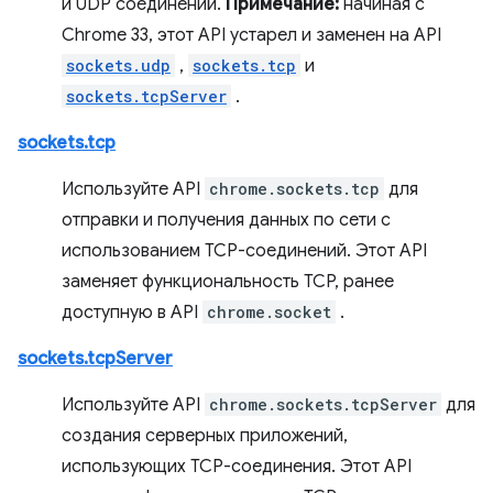
и UDP соединений.
Примечание:
начиная с
Chrome 33, этот API устарел и заменен на API
sockets.udp
,
sockets.tcp
и
sockets.tcpServer
.
sockets.tcp
Используйте API
chrome.sockets.tcp
для
отправки и получения данных по сети с
использованием TCP-соединений. Этот API
заменяет функциональность TCP, ранее
доступную в API
chrome.socket
.
sockets.tcpServer
Используйте API
chrome.sockets.tcpServer
для
создания серверных приложений,
использующих TCP-соединения. Этот API