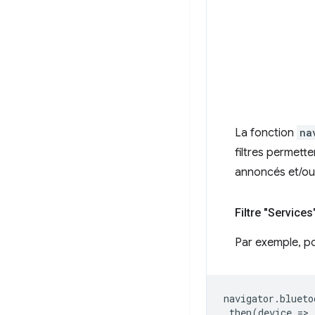
La fonction
na
filtres permett
annoncés et/ou 
Filtre "Services
Par exemple, po
navigator
.
blueto
.
then
(
device
=
>