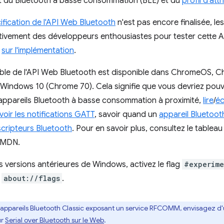
 du Bluetooth à basse consommation (BLE) et du
profil d'att
ification de l'API Web Bluetooth
n'est pas encore finalisée, le
tivement des développeurs enthousiastes pour tester cette A
t
sur l'implémentation
.
le de l'API Web Bluetooth est disponible dans ChromeOS, C
 Windows 10 (Chrome 70). Cela signifie que vous devriez pou
appareils Bluetooth à basse consommation à proximité,
lire
/
éc
voir les notifications GATT
, savoir quand un
appareil Bluetoo
escripteurs Bluetooth
. Pour en savoir plus, consultez le tablea
 MDN.
es versions antérieures de Windows, activez le flag
#experime
s
about://flags
.
 appareils Bluetooth Classic exposant un service RFCOMM, envisagez d'util
ur
Serial over Bluetooth sur le Web
.