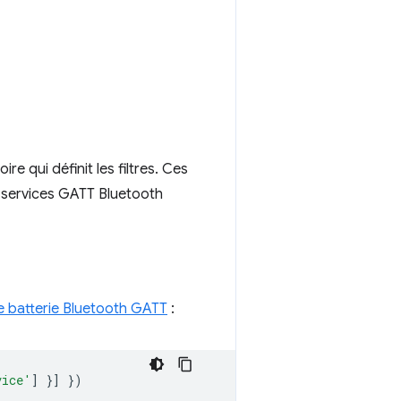
oire qui définit les filtres. Ces
s services GATT Bluetooth
e batterie Bluetooth GATT
:
vice'
]
}]
})