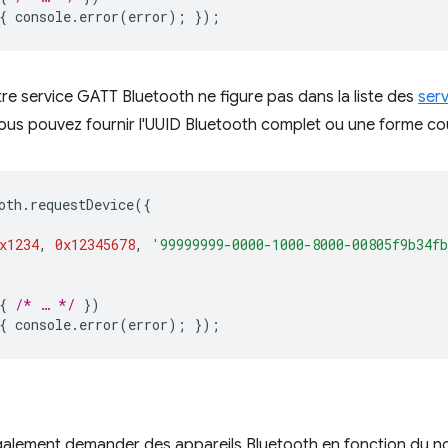
{
console
.
error
(
error
);
});
otre service GATT Bluetooth ne figure pas dans la liste des
ser
vous pouvez fournir l'UUID Bluetooth complet ou une forme cou
oth
.
requestDevice
({
x1234
,
0x12345678
,
'99999999-0000-1000-8000-00805f9b34f
{
/* … */
})
{
console
.
error
(
error
);
});
alement demander des appareils Bluetooth en fonction du no