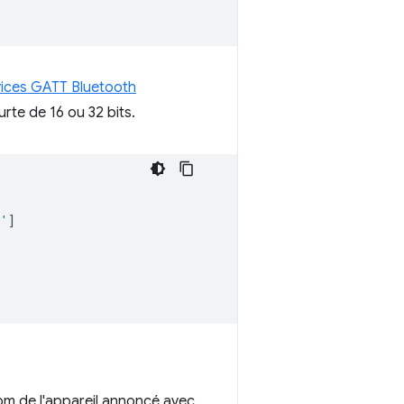
vices GATT Bluetooth
rte de 16 ou 32 bits.
b'
]
m de l'appareil annoncé avec