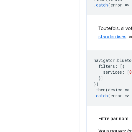
.
catch
(
error
=
>
Toutefois, si v
standardisés
, 
navigator
.
blueto
filters
:
[{
services
:
[
0
}]
})
.
then
(
device
=
>
.
catch
(
error
=
>
Filtre par nom
Vous pouvez ég