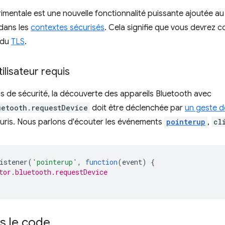
imentale est une nouvelle fonctionnalité puissante ajoutée au
 dans les
contextes sécurisés
. Cela signifie que vous devrez c
 du
TLS
.
ilisateur requis
s de sécurité, la découverte des appareils Bluetooth avec
uetooth.requestDevice
doit être déclenchée par
un geste de
ouris. Nous parlons d'écouter les événements
pointerup
,
cl
istener
(
'pointerup'
,
function
(
event
)
{
tor.bluetooth.requestDevice
s le code