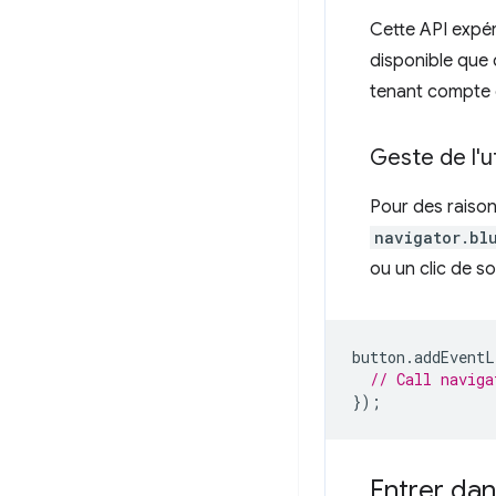
Cette API expér
disponible que
tenant compte
Geste de l'ut
Pour des raison
navigator.bl
ou un clic de s
button
.
addEventL
// Call naviga
});
Entrer dan