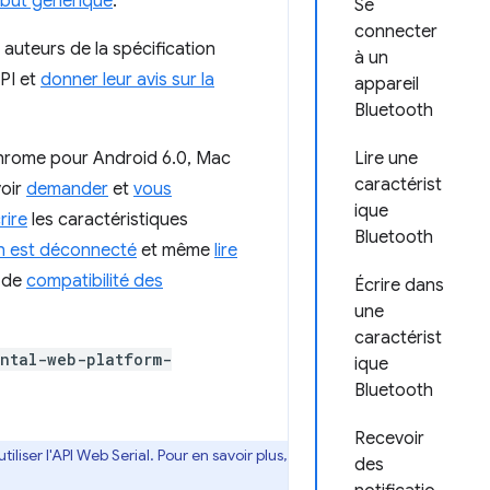
ribut générique
.
Se
connecter
s auteurs de la spécification
à un
PI et
donner leur avis sur la
appareil
Bluetooth
hrome pour Android 6.0, Mac
Lire une
caractérist
voir
demander
et
vous
ique
rire
les caractéristiques
Bluetooth
th est déconnecté
et même
lire
u de
compatibilité des
Écrire dans
une
caractérist
ntal-web-platform-
ique
Bluetooth
Recevoir
iser l'API Web Serial. Pour en savoir plus,
des