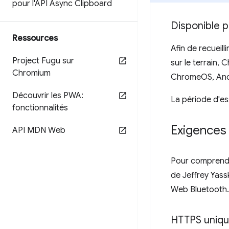
pour l'API Async Clipboard
Disponible p
Ressources
Afin de recueil
Project Fugu sur
sur le terrain,
Chromium
ChromeOS, And
Découvrir les PWA:
La période d'ess
fonctionnalités
Exigences 
API MDN Web
Pour comprendr
de Jeffrey Yassk
Web Bluetooth.
HTTPS uniq