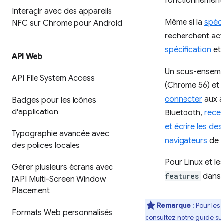
fonctionnement
Interagir avec des appareils
Même si la
spéc
NFC sur Chrome pour Android
recherchent ac
spécification
e
API Web
Un sous-ensemb
API File System Access
(Chrome 56) et
connecter
aux 
Badges pour les icônes
d'application
Bluetooth,
rece
et écrire les d
Typographie avancée avec
navigateurs
de
des polices locales
Pour Linux et l
Gérer plusieurs écrans avec
features
dan
l'API Multi-Screen Window
Placement
Remarque
:
Pour les
Formats Web personnalisés
consultez notre guide s