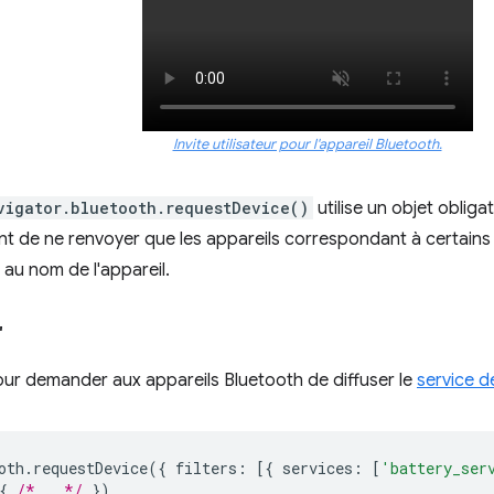
Invite utilisateur pour l'appareil Bluetooth.
vigator.bluetooth.requestDevice()
utilise un objet obligat
ent de ne renvoyer que les appareils correspondant à certain
au nom de l'appareil.
"
ur demander aux appareils Bluetooth de diffuser le
service d
oth
.
requestDevice
({
filters
:
[{
services
:
[
'battery_ser
{
/* … */
})