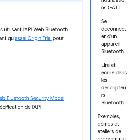
notificatio
ns GATT
Se
déconnect
s utilisant l'API Web Bluetooth
er d'un
ant qu'
essai Origin Trial
pour
appareil
Bluetooth
Lire et
écrire dans
les
descripteu
rs
b Bluetooth Security Model
Bluetooth
écification de l'API
Exemples,
démos et
ateliers de
programmat