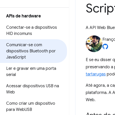
Scrip
APIs de hardware
Conectar-se a dispositivos
A API Web Blue
HID incomuns
Franço
Comunicar-se com
dispositivos Bluetooth por
Java
Script
E se eu disser
preservando a 
Ler e gravar em uma porta
tartarugas
pode
serial
Até agora, a ca
Acessar dispositivos USB na
Web
plataforma. A 
Web.
Como criar um dispositivo
para Web
USB