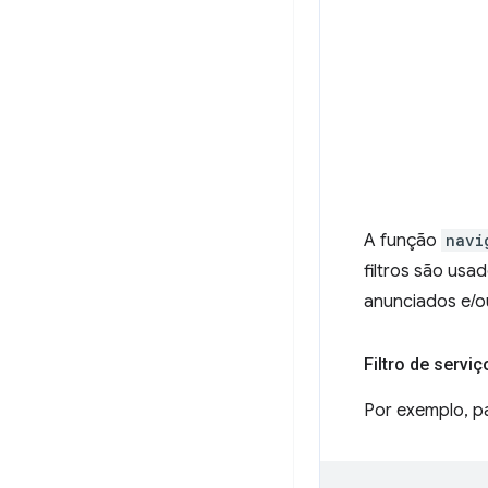
A função
navi
filtros são us
anunciados e/o
Filtro de serviç
Por exemplo, pa