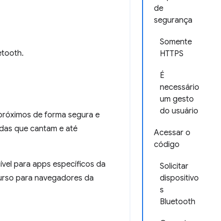
de
segurança
Somente
etooth.
HTTPS
É
necessário
um gesto
do usuário
 próximos de forma segura e
adas que cantam e até
Acessar o
código
ível para apps específicos da
Solicitar
curso para navegadores da
dispositivo
s
Bluetooth