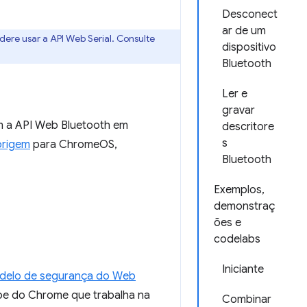
Desconect
ar de um
ere usar a API Web Serial. Consulte
dispositivo
Bluetooth
Ler e
gravar
m a API Web Bluetooth em
descritore
s
origem
para ChromeOS,
Bluetooth
Exemplos,
demonstraç
ões e
codelabs
Iniciante
delo de segurança do Web
ipe do Chrome que trabalha na
Combinar