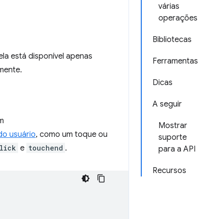
várias
operações
Bibliotecas
la está disponível apenas
Ferramentas
mente.
Dicas
A seguir
om
Mostrar
do usuário
, como um toque ou
suporte
lick
e
touchend
.
para a API
Recursos