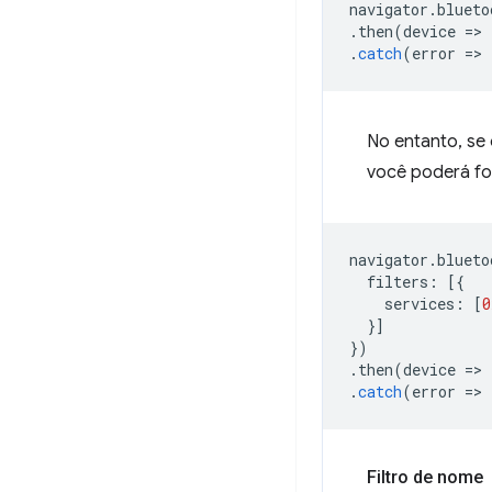
navigator
.
blueto
.
then
(
device
=
>
.
catch
(
error
=
>
No entanto, se 
você poderá fo
navigator
.
blueto
filters
:
[{
services
:
[
0
}]
})
.
then
(
device
=
>
.
catch
(
error
=
>
Filtro de nome