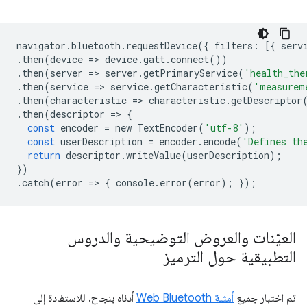
navigator
.
bluetooth
.
requestDevice
({
filters
:
[{
serv
.
then
(
device
=
>
device
.
gatt
.
connect
())
.
then
(
server
=
>
server
.
getPrimaryService
(
'health_the
.
then
(
service
=
>
service
.
getCharacteristic
(
'measurem
.
then
(
characteristic
=
>
characteristic
.
getDescriptor
.
then
(
descriptor
=
>
{
const
encoder
=
new
TextEncoder
(
'utf-8'
);
const
userDescription
=
encoder
.
encode
(
'Defines th
return
descriptor
.
writeValue
(
userDescription
);
})
.
catch
(
error
=
>
{
console
.
error
(
error
);
});
العيّنات والعروض التوضيحية والدروس
التطبيقية حول الترميز
تم اختبار جميع
أمثلة Web Bluetooth
أدناه بنجاح. للاستفادة إلى