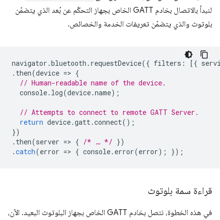
لنبدأ بالاتصال بخادم GATT الخاص بجهاز التحكّم عن بُعد الذي يتضمّن
بلوتوث والذي يتضمّن تعريفات الخدمة والخصائص.
navigator
.
bluetooth
.
requestDevice
({
filters
:
[{
serv
.
then
(
device
=
>
{
// Human-readable name of the device.
console
.
log
(
device
.
name
);
// Attempts to connect to remote GATT Server.
return
device
.
gatt
.
connect
();
})
.
then
(
server
=
>
{
/* … */
})
.
catch
(
error
=
>
{
console
.
error
(
error
);
});
قراءة سمة بلوتوث
في هذه الخطوة، نتصل بخادم GATT الخاص بجهاز البلوتوث البعيد. الآن،