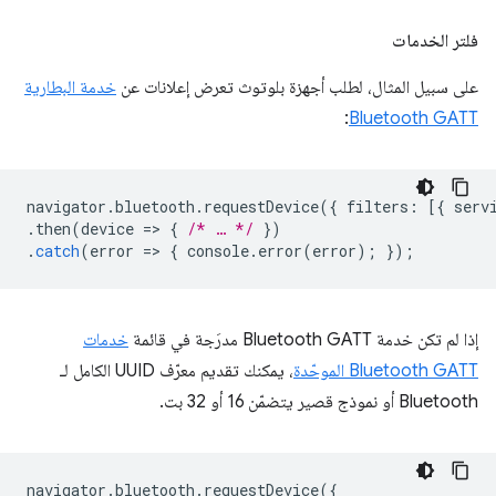
فلتر الخدمات
على سبيل المثال، لطلب أجهزة بلوتوث تعرض إعلانات عن
خدمة البطارية
:
Bluetooth GATT
navigator
.
bluetooth
.
requestDevice
({
filters
:
[{
serv
.
then
(
device
=
>
{
/* … */
})
.
catch
(
error
=
>
{
console
.
error
(
error
);
});
إذا لم تكن خدمة Bluetooth GATT مدرَجة في قائمة
خدمات
Bluetooth GATT الموحّدة
، يمكنك تقديم معرّف UUID الكامل لـ
Bluetooth أو نموذج قصير يتضمّن 16 أو 32 بت.
navigator
.
bluetooth
.
requestDevice
({