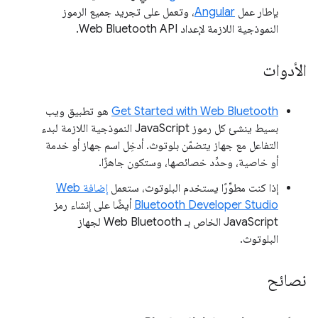
بإطار عمل
Angular
، وتعمل على تجريد جميع الرموز
النموذجية اللازمة لإعداد Web Bluetooth API.
الأدوات
Get Started with Web Bluetooth
هو تطبيق ويب
بسيط ينشئ كل رموز JavaScript النموذجية اللازمة لبدء
التفاعل مع جهاز يتضمّن بلوتوث. أدخِل اسم جهاز أو خدمة
أو خاصية، وحدِّد خصائصها، وستكون جاهزًا.
إذا كنت مطوِّرًا يستخدم البلوتوث، ستعمل
إضافة Web
Bluetooth Developer Studio
أيضًا على إنشاء رمز
JavaScript الخاص بـ Web Bluetooth لجهاز
البلوتوث.
نصائح