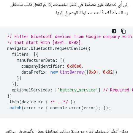
إلى أي خدمات غير مضمّنة في فلتر الخدمات. إذا لم تفعل ذلك، ستتلقّى
رسالة خطأ لاحقًا عند محاولة الوصول إليها.
// Filter Bluetooth devices from Google company with
// that start with [0x01, 0x02].
navigator
.
bluetooth
.
requestDevice
({
filters
:
[{
manufacturerData
:
[{
companyIdentifier
:
0x00e0
,
dataPrefix
:
new
Uint8Array
([
0x01
,
0x02
])
}]
}],
optionalServices
:
[
'battery_service'
]
// Required 
})
.
then
(
device
=
>
{
/* … */
})
.
catch
(
error
=
>
{
console
.
error
(
error
);
});
يمكن أيضًا استخدام قناع مع بادئة بيانات لمطابقة بعض الأنماط في بيانات