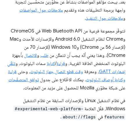
بعد، يبحث مؤلفو المواصفات بنشاط عن مطوّرين متحمّسين لتجربة
واجهة برمجة التطبيقات هذه وتقديم
ملاحظات حول المواصفات
و
ملاحظات حول التنفيذ
.
تتوفّر مجموعة فرعية من Web Bluetooth API في ChromeOS
وChrome لنظام التشغيل Android 6.0 والإصدارات الأحدث وMac
(الإصدار 56 من Chrome) وWindows 10 (الإصدار 70 من
Chrome). وهذا يعني أنّه يجب أن تتمكّن من
طلب
و
الاتصال
بأجهزة
البلوتوث المنخفض الطاقة القريبة، و
قراءة
/
كتابة
سمات البلوتوث، و
تلقّي
إشعارات GATT
، ومعرفة
وقت قطع اتصال جهاز البلوتوث
، وحتى
قراءة
وكتابة أوصاف البلوتوث
. يمكنك الاطّلاع على جدول
توافق المتصفّحات
على شبكة مطوّري Mozilla للحصول على مزيد من المعلومات.
في نظام التشغيل Linux والإصدارات السابقة من نظام التشغيل
Windows، فعِّل العلامة
#experimental-web-platform-
features
في
about://flags
.