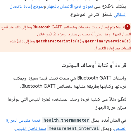
يمكنك الاطّلاع على
نموذج قطع الاتصال بالجهاز
و
نموذج إعادة الاتصال
التلقائي
للتعمّق أكثر في الموضوع.
تنبيه:
يتم إبطال سمات وخدمات وخصائص Bluetooth GATT وما إلى ذلك عند قطع
اتصال الجهاز. وهذا يعني أنّه يجب أن يسترد الرمز دائمًا (من خلال
و
وما إلى ذلك) هذه
getCharacteristic(s)
getPrimaryService(s)
السمات بعد إعادة الاتصال.
قراءة أو كتابة أوصاف البلوتوث
واصفات Bluetooth GATT هي سمات تصف قيمة مميزة. ويمكنك
قراءتها وكتابتها بطريقة مشابهة لخصائص Bluetooth GATT.
لنطّلع مثلاً على كيفية قراءة وصف المستخدم لفترة القياس التي يوفّرها
ميزان حرارة الجهاز.
في المثال أدناه، يمثّل
health_thermometer
خدمة مقياس الحرارة
الصحي
، ويمثّل
measurement_interval
سمة فاصل القياس
،