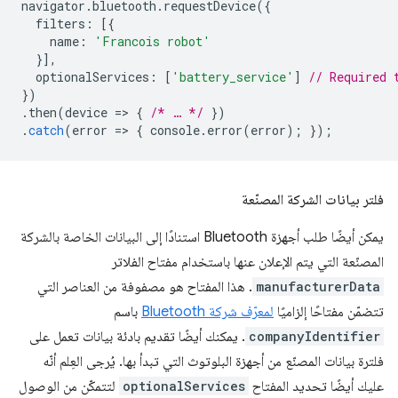
navigator
.
bluetooth
.
requestDevice
({
filters
:
[{
name
:
'Francois robot'
}],
optionalServices
:
[
'battery_service'
]
// Required 
})
.
then
(
device
=
>
{
/* … */
})
.
catch
(
error
=
>
{
console
.
error
(
error
);
});
فلتر بيانات الشركة المصنّعة
يمكن أيضًا طلب أجهزة Bluetooth استنادًا إلى البيانات الخاصة بالشركة
المصنّعة التي يتم الإعلان عنها باستخدام مفتاح الفلاتر
manufacturerData
. هذا المفتاح هو مصفوفة من العناصر التي
تتضمّن مفتاحًا إلزاميًا
لمعرّف شركة Bluetooth
باسم
companyIdentifier
. يمكنك أيضًا تقديم بادئة بيانات تعمل على
فلترة بيانات المصنّع من أجهزة البلوتوث التي تبدأ بها. يُرجى العِلم أنّه
عليك أيضًا تحديد المفتاح
optionalServices
لتتمكّن من الوصول