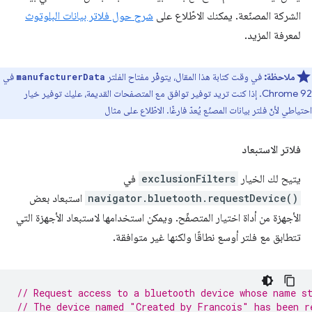
الشركة المصنّعة. يمكنك الاطّلاع على
شرح حول فلاتر بيانات البلوتوث
لمعرفة المزيد.
ملاحظة:
في وقت كتابة هذا المقال، يتوفّر مفتاح الفلتر
في
manufacturerData
Chrome 92. إذا كنت تريد توفير توافق مع المتصفحات القديمة، عليك توفير خيار
احتياطي لأنّ فلتر بيانات المصنّع يُعدّ فارغًا. الاطّلاع على مثال
فلاتر الاستبعاد
يتيح لك الخيار
exclusionFilters
في
navigator.bluetooth.requestDevice()
استبعاد بعض
الأجهزة من أداة اختيار المتصفّح. ويمكن استخدامها لاستبعاد الأجهزة التي
تتطابق مع فلتر أوسع نطاقًا ولكنها غير متوافقة.
// Request access to a bluetooth device whose name s
// The device named "Created by Francois" has been r