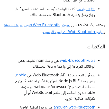
الخدمات من جهاز BLE
كتابة الواصف
: كتابة الواصف "وصف المستخدم المميز" على
جهاز يعمل بتقنية Bluetooth منخفضة الطاقة
يمكنك أيضًا الاطّلاع على
عروض Web Bluetooth التوضيحية المنسّقة
و
برامج Web Bluetooth التعليمية الرسمية
.
المكتبات
web-bluetooth-utils
هي وحدة npm تضيف بعض
الوظائف المريحة إلى واجهة برمجة التطبيقات.
يتوفّر برنامج محاكاة Web Bluetooth API في
noble
،
وهو وحدة Node.js BLE المركزية الأكثر استخدامًا. يتيح
لك ذلك استخدام webpack/browserify مع حزمة
noble بدون الحاجة إلى خادم WebSocket أو أي
مكوّنات إضافية أخرى.
angular-web-bluetooth
هي وحدة نمطية خاصة