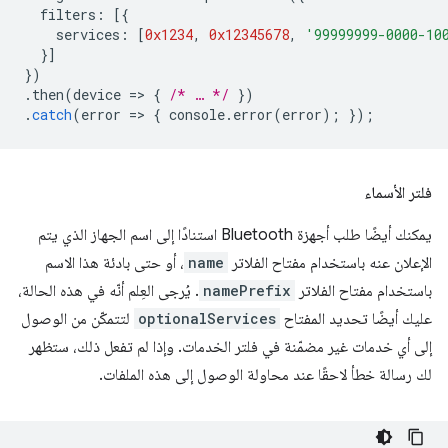
filters
:
[{
services
:
[
0x1234
,
0x12345678
,
'99999999-0000-10
}]
})
.
then
(
device
=
>
{
/* … */
})
.
catch
(
error
=
>
{
console
.
error
(
error
);
});
فلتر الأسماء
يمكنك أيضًا طلب أجهزة Bluetooth استنادًا إلى اسم الجهاز الذي يتم
الإعلان عنه باستخدام مفتاح الفلاتر
name
، أو حتى بادئة هذا الاسم
باستخدام مفتاح الفلاتر
namePrefix
. يُرجى العِلم أنّه في هذه الحالة،
عليك أيضًا تحديد المفتاح
optionalServices
لتتمكّن من الوصول
إلى أي خدمات غير مضمّنة في فلتر الخدمات. وإذا لم تفعل ذلك، ستظهر
لك رسالة خطأ لاحقًا عند محاولة الوصول إلى هذه الملفات.