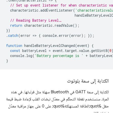
.
then
(
characteristic
=
>
{
// Set up event listener for when characteristic va
characteristic
.
addEventListener
(
'characteristicval
handleBatteryLevel
// Reading Battery Level…
return
characteristic
.
readValue
();
})
.
catch
(
error
=
>
{
console
.
error
(
error
);
});
function
handleBatteryLevelChanged
(
event
)
{
const
batteryLevel
=
event
.
target
.
value
.
getUint8
(
0
console
.
log
(
'Battery percentage is '
+
batteryLeve
}
الكتابة إلى سمة بلوتوث
الكتابة إلى سمة GATT في Bluetooth سهلة مثل قراءتها. في هذه
المرة، سنستخدم نقطة التحكّم في معدّل نبضات القلب لإعادة ضبط قيمة
حقل &quot;الطاقة المستهلكة&quot; على 0 على جهاز مراقبة معدّل