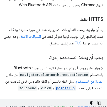
فريق Chrome يعمل على مواصفات Web Bluetooth API.
‫HTTPS فقط
بما أنّ واجهة برمجة التطبيقات التجريبية هذه هي ميزة جديدة وفعّالة
تمت إضافتها إلى الويب، فإنّها تتوفّر فقط في
السياقات الآمنة
. وهذا يعني
أنّه عليك مراعاة
TLS
عند إنشاء التطبيق.
يجب أن يتخذ المستخدم إجراءً
كإجراء أمان، يجب أن يتم بدء عملية البحث عن أجهزة Bluetooth
باستخدام
navigator.bluetooth.requestDevice
من خلال
إيماءة من المستخدم
، مثل النقر باللمس أو النقر بالماوس. نحن نتحدث عن
الاستماع إلى أحداث
pointerup
و
click
و
touchend
.