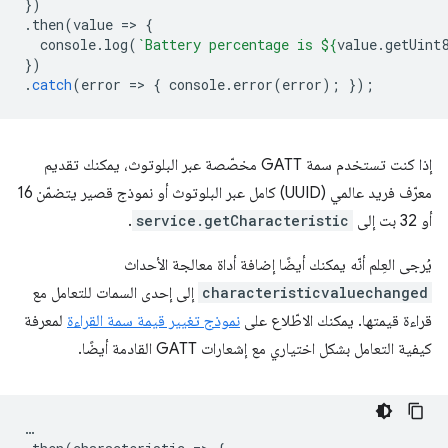
})
.
then
(
value
=
>
{
console
.
log
(
`Battery percentage is 
${
value
.
getUint
})
.
catch
(
error
=
>
{
console
.
error
(
error
);
});
إذا كنت تستخدم سمة GATT مخصّصة عبر البلوتوث، يمكنك تقديم
معرّف فريد عالمي (UUID) كامل عبر البلوتوث أو نموذج قصير يتضمّن 16
أو 32 بت إلى
service.getCharacteristic
.
يُرجى العِلم أنّه يمكنك أيضًا إضافة أداة معالجة الأحداث
characteristicvaluechanged
إلى إحدى السمات للتعامل مع
قراءة قيمتها. يمكنك الاطّلاع على
نموذج تغيير قيمة سمة القراءة
لمعرفة
كيفية التعامل بشكل اختياري مع إشعارات GATT القادمة أيضًا.
…