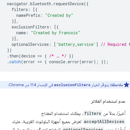
navigator
.
bluetooth
.
requestDevice
({
filters
:
[{
namePrefix
:
"Created by"
}],
exclusionFilters
:
[{
name
:
"Created by Francois"
}],
optionalServices
:
[
'battery_service'
]
// Required 
})
.
then
(
device
=
>
{
/* … */
})
.
catch
(
error
=
>
{
console
.
error
(
error
);
});
ملاحظة:
يتوفّر الخيار
في الإصدار 114 من Chrome.
exclusionFilters
عدم استخدام الفلاتر
أخيرًا، بدلاً من
filters
، يمكنك استخدام المفتاح
acceptAllDevices
لعرض جميع أجهزة البلوتوث القريبة. عليك
أيضًا تحديد
optionalServices
المفتاح لتتمكّن من الوصول إلى