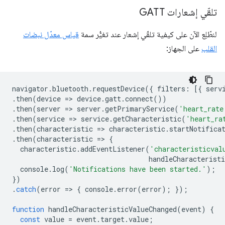
تلقّي إشعارات GATT
لنطّلِع الآن على كيفية تلقّي إشعار عند تغيُّر سمة
قياس معدّل نبضات
القلب
على الجهاز:
navigator
.
bluetooth
.
requestDevice
({
filters
:
[{
serv
.
then
(
device
=
>
device
.
gatt
.
connect
())
.
then
(
server
=
>
server
.
getPrimaryService
(
'heart_rate
.
then
(
service
=
>
service
.
getCharacteristic
(
'heart_ra
.
then
(
characteristic
=
>
characteristic
.
startNotifica
.
then
(
characteristic
=
>
{
characteristic
.
addEventListener
(
'characteristicval
handleCharacteristi
console
.
log
(
'Notifications have been started.'
);
})
.
catch
(
error
=
>
{
console
.
error
(
error
);
});
function
handleCharacteristicValueChanged
(
event
)
{
const
value
=
event
.
target
.
value
;