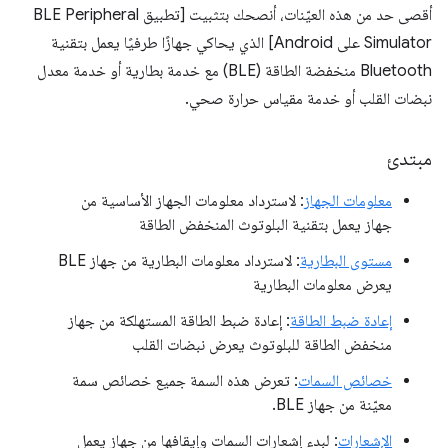
أقصى حد من هذه العيّنات، أنصحك بتثبيت [تطبيق BLE Peripheral
Simulator على Android] الذي يحاكي جهازًا طرفيًا يعمل بتقنية
Bluetooth منخفضة الطاقة (BLE) مع خدمة بطارية أو خدمة معدل
نبضات القلب أو خدمة مقياس حرارة صحي.
مبتدئ
معلومات الجهاز
: لاسترداد معلومات الجهاز الأساسية من
جهاز يعمل بتقنية البلوتوث المنخفض الطاقة
مستوى البطارية
: لاسترداد معلومات البطارية من جهاز BLE
يعرض معلومات البطارية
إعادة ضبط الطاقة
: إعادة ضبط الطاقة المستهلكة من جهاز
منخفض الطاقة للبلوتوث يعرض نبضات القلب
خصائص السمات
: تعرض هذه السمة جميع خصائص سمة
معيّنة من جهاز BLE.
الإشعارات
: لبدء إشعارات السمات وإيقافها من جهاز يعمل