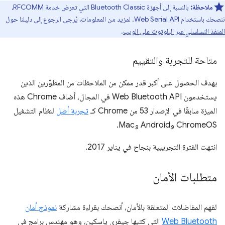
ملاحظة:
بالنسبة إلى أجهزة Bluetooth Classic التي تعرض خدمة RFCOMM،
ننصحك باستخدام Web Serial API. لمزيد من المعلومات، يُرجى الرجوع إلى دليلنا حول
المنفذ التسلسلي عبر البلوتوث على الويب
.
متاحة للتجربة والتقييم
بهدف الحصول على أكبر قدر ممكن من الملاحظات من المطوّرين الذين
يستخدمون Web Bluetooth API في المجال، أضاف Chrome هذه
الميزة سابقًا في الإصدار 53 من Chrome كـ
تجربة أصل
لنظام التشغيل
ChromeOS وAndroid وMac.
انتهت الفترة التجريبية بنجاح في يناير 2017.
متطلبات الأمان
لفهم المفاضلات المتعلقة بالأمان، أنصحك بقراءة مشاركة
نموذج أمان
Web Bluetooth
التي كتبها جيفري ياسكين، وهو مهندس برامج في