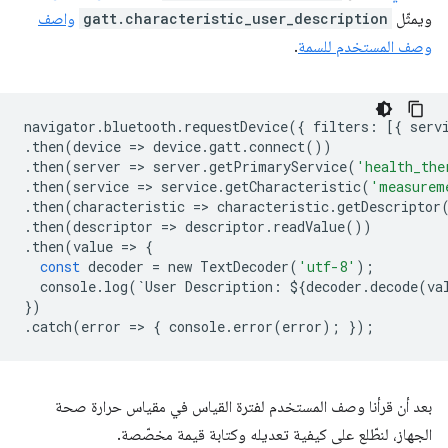
ويمثّل
gatt.characteristic_user_description
واصف
وصف المستخدم للسمة
.
navigator
.
bluetooth
.
requestDevice
({
filters
:
[{
serv
.
then
(
device
=
>
device
.
gatt
.
connect
())
.
then
(
server
=
>
server
.
getPrimaryService
(
'health_the
.
then
(
service
=
>
service
.
getCharacteristic
(
'measurem
.
then
(
characteristic
=
>
characteristic
.
getDescriptor
.
then
(
descriptor
=
>
descriptor
.
readValue
())
.
then
(
value
=
>
{
const
decoder
=
new
TextDecoder
(
'utf-8'
);
console
.
log
(
`
User
Description
:
$
{
decoder
.
decode
(
va
})
.
catch
(
error
=
>
{
console
.
error
(
error
);
});
بعد أن قرأنا وصف المستخدم لفترة القياس في مقياس حرارة صحة
الجهاز، لنطّلع على كيفية تعديله وكتابة قيمة مخصّصة.