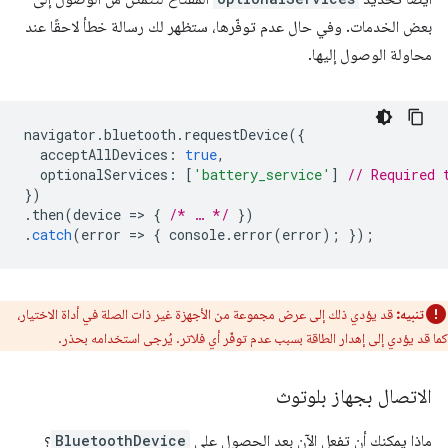
بعض الخدمات. وفي حال عدم توفّرها، ستظهر لك رسالة خطأ لاحقًا عند
محاولة الوصول إليها.
navigator
.
bluetooth
.
requestDevice
({
acceptAllDevices
:
true
,
optionalServices
:
[
'battery_service'
]
// Required 
})
.
then
(
device
=
>
{
/* … */
})
.
catch
(
error
=
>
{
console
.
error
(
error
);
});
تنبيه:
قد يؤدي ذلك إلى عرض مجموعة من الأجهزة غير ذات الصلة في أداة الاختيار،
كما قد يؤدي إلى إهدار الطاقة بسبب عدم توفّر أي فلاتر. يُرجى استخدامه بحذر.
الاتصال بجهاز بلوتوث
ماذا يمكنك أن تفعل الآن بعد الحصول على
BluetoothDevice
؟