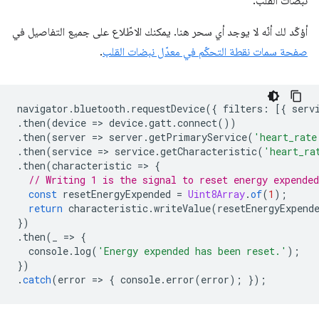
نبضات القلب.
أؤكّد لك أنّه لا يوجد أي سحر هنا. يمكنك الاطّلاع على جميع التفاصيل في
صفحة سمات نقطة التحكّم في معدّل نبضات القلب
.
navigator
.
bluetooth
.
requestDevice
({
filters
:
[{
serv
.
then
(
device
=
>
device
.
gatt
.
connect
())
.
then
(
server
=
>
server
.
getPrimaryService
(
'heart_rate
.
then
(
service
=
>
service
.
getCharacteristic
(
'heart_ra
.
then
(
characteristic
=
>
{
// Writing 1 is the signal to reset energy expended
const
resetEnergyExpended
=
Uint8Array
.
of
(
1
);
return
characteristic
.
writeValue
(
resetEnergyExpend
})
.
then
(
_
=
>
{
console
.
log
(
'Energy expended has been reset.'
);
})
.
catch
(
error
=
>
{
console
.
error
(
error
);
});