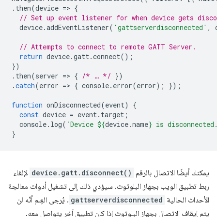
.
then
(
device
=
>
{
// Set up event listener for when device gets disco
device
.
addEventListener
(
'gattserverdisconnected'
,
// Attempts to connect to remote GATT Server.
return
device
.
gatt
.
connect
();
})
.
then
(
server
=
>
{
/* … */
})
.
catch
(
error
=
>
{
console
.
error
(
error
);
});
function
onDisconnected
(
event
)
{
const
device
=
event
.
target
;
console
.
log
(
`Device 
${
device
.
name
}
 is disconnected
}
يمكنك أيضًا الاتصال بالرقم
device.gatt.disconnect()
لإلغاء
ربط تطبيق الويب بجهاز البلوتوث. سيؤدي ذلك إلى تشغيل أدوات معالجة
الأحداث الحالية
gattserverdisconnected
. يُرجى العِلم أنّه لن
يتم إيقاف الاتصال بجهاز البلوتوث إذا كان تطبيق آخر يتواصل معه.