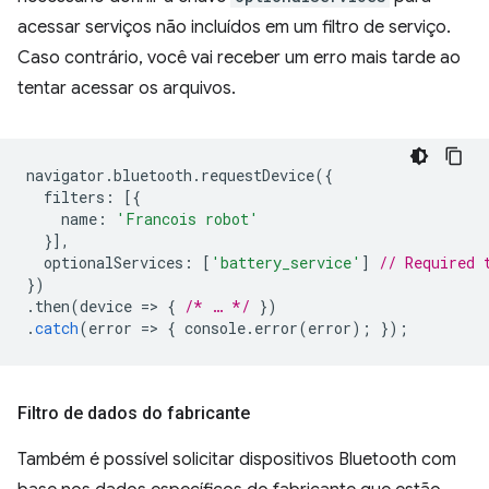
acessar serviços não incluídos em um filtro de serviço.
Caso contrário, você vai receber um erro mais tarde ao
tentar acessar os arquivos.
navigator
.
bluetooth
.
requestDevice
({
filters
:
[{
name
:
'Francois robot'
}],
optionalServices
:
[
'battery_service'
]
// Required 
})
.
then
(
device
=
>
{
/* … */
})
.
catch
(
error
=
>
{
console
.
error
(
error
);
});
Filtro de dados do fabricante
Também é possível solicitar dispositivos Bluetooth com