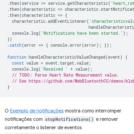
.
then
(
service
=
>
service
.
getCharacteristic
(
'heart_ra
.
then
(
characteristic
=
>
characteristic
.
startNotifica
.
then
(
characteristic
=
>
{
characteristic
.
addEventListener
(
'characteristicval
handleCharacteristi
console
.
log
(
'Notifications have been started.'
);
})
.
catch
(
error
=
>
{
console
.
error
(
error
);
});
function
handleCharacteristicValueChanged
(
event
)
{
const
value
=
event
.
target
.
value
;
console
.
log
(
'Received '
+
value
);
// TODO: Parse Heart Rate Measurement value.
// See https://github.com/WebBluetoothCG/demos/blo
}
O
Exemplo de notificações
mostra como interromper
notificações com
stopNotifications()
e remover
corretamente o listener de eventos