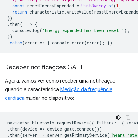
const
resetEnergyExpended
=
Uint8Array
.
of
(
1
);
return
characteristic
.
writeValue
(
resetEnergyExpend
})
.
then
(
_
=
>
{
console
.
log
(
'Energy expended has been reset.'
);
})
.
catch
(
error
=
>
{
console
.
error
(
error
);
});
Receber notificações GATT
Agora, vamos ver como receber uma notificação
quando a característica
Medição da frequência
cardíaca
mudar no dispositivo:
navigator
.
bluetooth
.
requestDevice
({
filters
:
[{
serv
.
then
(
device
=
>
device
.
gatt
.
connect
())
.
then
(
server
=
>
server
.
getPrimaryService
(
'heart_rate