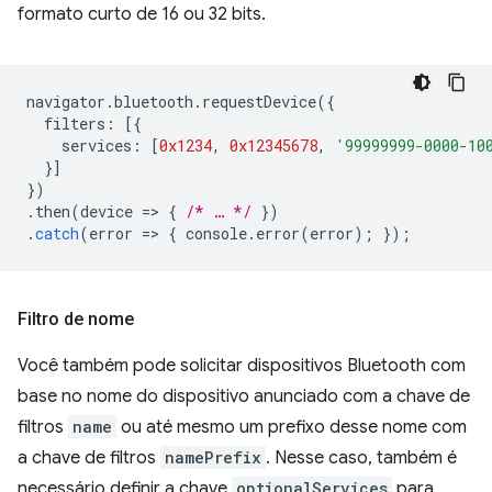
formato curto de 16 ou 32 bits.
navigator
.
bluetooth
.
requestDevice
({
filters
:
[{
services
:
[
0x1234
,
0x12345678
,
'99999999-0000-10
}]
})
.
then
(
device
=
>
{
/* … */
})
.
catch
(
error
=
>
{
console
.
error
(
error
);
});
Filtro de nome
Você também pode solicitar dispositivos Bluetooth com
base no nome do dispositivo anunciado com a chave de
filtros
name
ou até mesmo um prefixo desse nome com
a chave de filtros
namePrefix
. Nesse caso, também é
necessário definir a chave
optionalServices
para