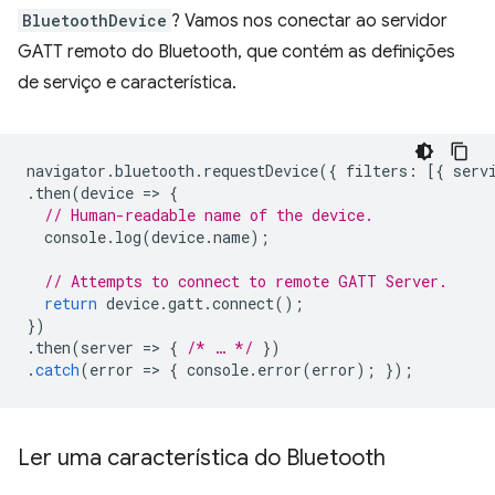
BluetoothDevice
? Vamos nos conectar ao servidor
GATT remoto do Bluetooth, que contém as definições
de serviço e característica.
navigator
.
bluetooth
.
requestDevice
({
filters
:
[{
serv
.
then
(
device
=
>
{
// Human-readable name of the device.
console
.
log
(
device
.
name
);
// Attempts to connect to remote GATT Server.
return
device
.
gatt
.
connect
();
})
.
then
(
server
=
>
{
/* … */
})
.
catch
(
error
=
>
{
console
.
error
(
error
);
});
Ler uma característica do Bluetooth