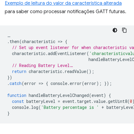
Exemplo de leitura do valor da característica alterada
para saber como processar notificações GATT futuras.
…
.
then
(
characteristic
=
>
{
// Set up event listener for when characteristic va
characteristic
.
addEventListener
(
'characteristicval
handleBatteryLevel
// Reading Battery Level…
return
characteristic
.
readValue
();
})
.
catch
(
error
=
>
{
console
.
error
(
error
);
});
function
handleBatteryLevelChanged
(
event
)
{
const
batteryLevel
=
event
.
target
.
value
.
getUint8
(
0
console
.
log
(
'Battery percentage is '
+
batteryLeve
}