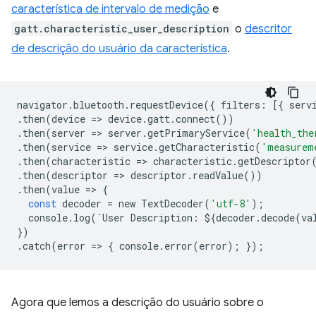
característica de intervalo de medição
e
gatt.characteristic_user_description
o
descritor
de descrição do usuário da característica
.
navigator
.
bluetooth
.
requestDevice
({
filters
:
[{
serv
.
then
(
device
=
>
device
.
gatt
.
connect
())
.
then
(
server
=
>
server
.
getPrimaryService
(
'health_the
.
then
(
service
=
>
service
.
getCharacteristic
(
'measurem
.
then
(
characteristic
=
>
characteristic
.
getDescriptor
.
then
(
descriptor
=
>
descriptor
.
readValue
())
.
then
(
value
=
>
{
const
decoder
=
new
TextDecoder
(
'utf-8'
);
console
.
log
(
`
User
Description
:
$
{
decoder
.
decode
(
va
})
.
catch
(
error
=
>
{
console
.
error
(
error
);
});
Agora que lemos a descrição do usuário sobre o