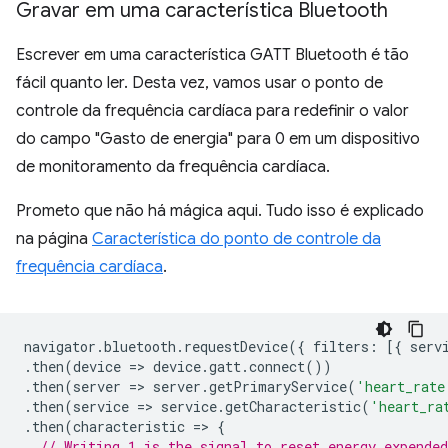
Gravar em uma característica Bluetooth
Escrever em uma característica GATT Bluetooth é tão
fácil quanto ler. Desta vez, vamos usar o ponto de
controle da frequência cardíaca para redefinir o valor
do campo "Gasto de energia" para 0 em um dispositivo
de monitoramento da frequência cardíaca.
Prometo que não há mágica aqui. Tudo isso é explicado
na página
Característica do ponto de controle da
frequência cardíaca
.
navigator
.
bluetooth
.
requestDevice
({
filters
:
[{
serv
.
then
(
device
=
>
device
.
gatt
.
connect
())
.
then
(
server
=
>
server
.
getPrimaryService
(
'heart_rate
.
then
(
service
=
>
service
.
getCharacteristic
(
'heart_ra
.
then
(
characteristic
=
>
{
// Writing 1 is the signal to reset energy expended