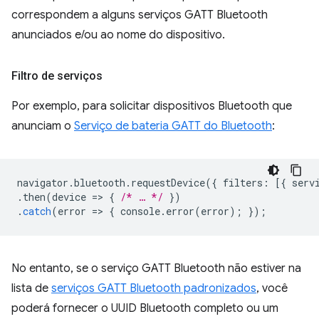
correspondem a alguns serviços GATT Bluetooth
anunciados e/ou ao nome do dispositivo.
Filtro de serviços
Por exemplo, para solicitar dispositivos Bluetooth que
anunciam o
Serviço de bateria GATT do Bluetooth
:
navigator
.
bluetooth
.
requestDevice
({
filters
:
[{
serv
.
then
(
device
=
>
{
/* … */
})
.
catch
(
error
=
>
{
console
.
error
(
error
);
});
No entanto, se o serviço GATT Bluetooth não estiver na
lista de
serviços GATT Bluetooth padronizados
, você
poderá fornecer o UUID Bluetooth completo ou um