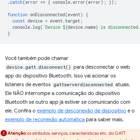
.
catch
(
error
=
>
{
console
.
error
(
error
);
});
function
onDisconnected
(
event
)
{
const
device
=
event
.
target
;
console
.
log
(
`Device 
${
device
.
name
}
 is disconnected
}
Você também pode chamar
device.gatt.disconnect()
para desconectar o web
app do dispositivo Bluetooth. Isso vai acionar os
listeners de eventos
gattserverdisconnected
atuais.
Ele NÃO interrompe a comunicação do dispositivo
Bluetooth se outro app já estiver se comunicando com
ele. Confira o
exemplo de desconexão de dispositivo
e o
exemplo de reconexão automática
para saber mais.
Atenção
:os atributos, serviços, características etc. do GATT