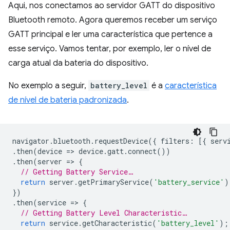
Aqui, nos conectamos ao servidor GATT do dispositivo
Bluetooth remoto. Agora queremos receber um serviço
GATT principal e ler uma característica que pertence a
esse serviço. Vamos tentar, por exemplo, ler o nível de
carga atual da bateria do dispositivo.
No exemplo a seguir,
battery_level
é a
característica
de nível de bateria padronizada
.
navigator
.
bluetooth
.
requestDevice
({
filters
:
[{
serv
.
then
(
device
=
>
device
.
gatt
.
connect
())
.
then
(
server
=
>
{
// Getting Battery Service…
return
server
.
getPrimaryService
(
'battery_service'
)
})
.
then
(
service
=
>
{
// Getting Battery Level Characteristic…
return
service
.
getCharacteristic
(
'battery_level'
);