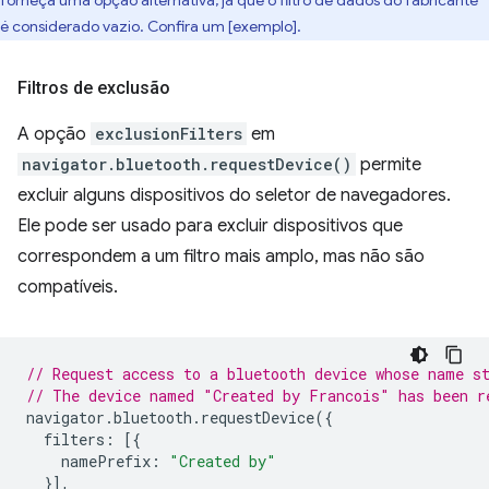
forneça uma opção alternativa, já que o filtro de dados do fabricante
é considerado vazio. Confira um [exemplo].
Filtros de exclusão
A opção
exclusionFilters
em
navigator.bluetooth.requestDevice()
permite
excluir alguns dispositivos do seletor de navegadores.
Ele pode ser usado para excluir dispositivos que
correspondem a um filtro mais amplo, mas não são
compatíveis.
// Request access to a bluetooth device whose name s
// The device named "Created by Francois" has been r
navigator
.
bluetooth
.
requestDevice
({
filters
:
[{
namePrefix
:
"Created by"
}],