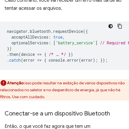
Caso contrário, você vai receber um erro mais tarde ao
tentar acessar os arquivos.
navigator
.
bluetooth
.
requestDevice
({
acceptAllDevices
:
true
,
optionalServices
:
[
'battery_service'
]
// Required 
})
.
then
(
device
=
>
{
/* … */
})
.
catch
(
error
=
>
{
console
.
error
(
error
);
});
Atenção
:isso pode resultar na exibição de vários dispositivos não
relacionados no seletor e no desperdício de energia, já que não há
filtros. Use com cuidado.
Conectar-se a um dispositivo Bluetooth
Então, o que você faz agora que tem um