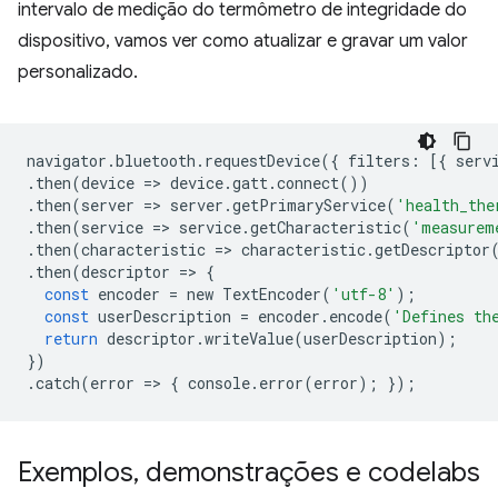
intervalo de medição do termômetro de integridade do
dispositivo, vamos ver como atualizar e gravar um valor
personalizado.
navigator
.
bluetooth
.
requestDevice
({
filters
:
[{
serv
.
then
(
device
=
>
device
.
gatt
.
connect
())
.
then
(
server
=
>
server
.
getPrimaryService
(
'health_the
.
then
(
service
=
>
service
.
getCharacteristic
(
'measurem
.
then
(
characteristic
=
>
characteristic
.
getDescriptor
.
then
(
descriptor
=
>
{
const
encoder
=
new
TextEncoder
(
'utf-8'
);
const
userDescription
=
encoder
.
encode
(
'Defines th
return
descriptor
.
writeValue
(
userDescription
);
})
.
catch
(
error
=
>
{
console
.
error
(
error
);
});
Exemplos
,
demonstrações e codelabs