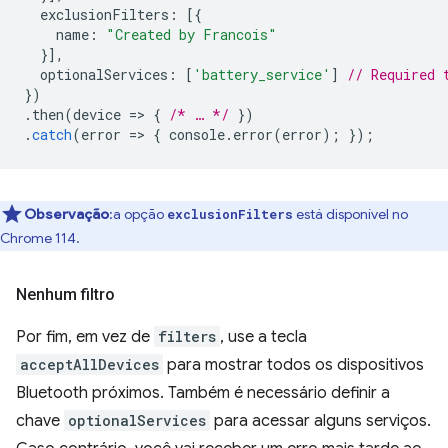
exclusionFilters
:
[{
name
:
"Created by Francois"
}],
optionalServices
:
[
'battery_service'
]
// Required 
})
.
then
(
device
=
>
{
/* … */
})
.
catch
(
error
=
>
{
console
.
error
(
error
);
});
Observação
:a opção
está disponível no
exclusionFilters
Chrome 114.
Nenhum filtro
Por fim, em vez de
filters
, use a tecla
acceptAllDevices
para mostrar todos os dispositivos
Bluetooth próximos. Também é necessário definir a
chave
optionalServices
para acessar alguns serviços.