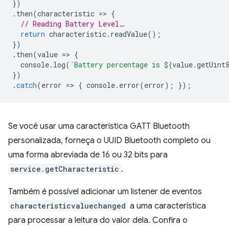
})
.
then
(
characteristic
=
>
{
// Reading Battery Level…
return
characteristic
.
readValue
();
})
.
then
(
value
=
>
{
console
.
log
(
`Battery percentage is 
${
value
.
getUint
})
.
catch
(
error
=
>
{
console
.
error
(
error
);
});
Se você usar uma característica GATT Bluetooth
personalizada, forneça o UUID Bluetooth completo ou
uma forma abreviada de 16 ou 32 bits para
service.getCharacteristic
.
Também é possível adicionar um listener de eventos
characteristicvaluechanged
a uma característica
para processar a leitura do valor dela. Confira o