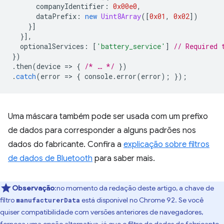
companyIdentifier
:
0x00e0
,
dataPrefix
:
new
Uint8Array
([
0x01
,
0x02
])
}]
}],
optionalServices
:
[
'battery_service'
]
// Required 
})
.
then
(
device
=
>
{
/* … */
})
.
catch
(
error
=
>
{
console
.
error
(
error
);
});
Uma máscara também pode ser usada com um prefixo
de dados para corresponder a alguns padrões nos
dados do fabricante. Confira a
explicação sobre filtros
de dados de Bluetooth
para saber mais.
Observação
:no momento da redação deste artigo, a chave de
filtro
está disponível no Chrome 92. Se você
manufacturerData
quiser compatibilidade com versões anteriores de navegadores,