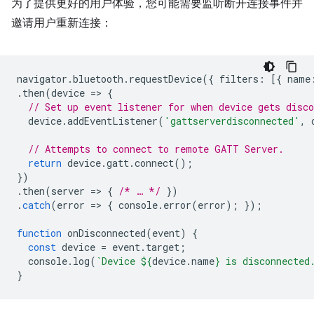
为了提供更好的用户体验，您可能需要监听断开连接事件并
邀请用户重新连接：
navigator
.
bluetooth
.
requestDevice
({
filters
:
[{
name
.
then
(
device
=
>
{
// Set up event listener for when device gets disco
device
.
addEventListener
(
'gattserverdisconnected'
,
// Attempts to connect to remote GATT Server.
return
device
.
gatt
.
connect
();
})
.
then
(
server
=
>
{
/* … */
})
.
catch
(
error
=
>
{
console
.
error
(
error
);
});
function
onDisconnected
(
event
)
{
const
device
=
event
.
target
;
console
.
log
(
`Device 
${
device
.
name
}
 is disconnected
}