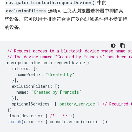
navigator.bluetooth.requestDevice()
中的
exclusionFilters
选项可让您从浏览器选择器中排除某
些设备。它可以用于排除符合更广泛的过滤条件但不受支持
的设备。
// Request access to a bluetooth device whose name s
// The device named "Created by Francois" has been r
navigator
.
bluetooth
.
requestDevice
({
filters
:
[{
namePrefix
:
"Created by"
}],
exclusionFilters
:
[{
name
:
"Created by Francois"
}],
optionalServices
:
[
'battery_service'
]
// Required 
})
.
then
(
device
=
>
{
/* … */
})
.
catch
(
error
=
>
{
console
.
error
(
error
);
});