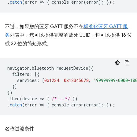
.
catch
(
error
=
>
{
console
.
error
(
error
);
});
不过，如果您的蓝牙 GATT 服务不在
标准化蓝牙 GATT 服
务
列表中，您可以提供完整的蓝牙 UUID，也可以提供 16 位
或 32 位的简短形式。
navigator
.
bluetooth
.
requestDevice
({
filters
:
[{
services
:
[
0x1234
,
0x12345678
,
'99999999-0000-10
}]
})
.
then
(
device
=
>
{
/* … */
})
.
catch
(
error
=
>
{
console
.
error
(
error
);
});
名称过滤条件