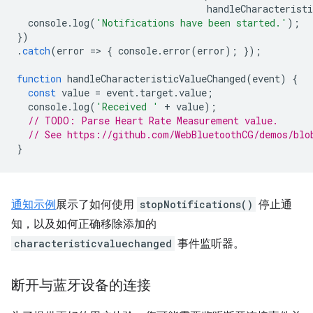
handleCharacteristi
console
.
log
(
'Notifications have been started.'
);
})
.
catch
(
error
=
>
{
console
.
error
(
error
);
});
function
handleCharacteristicValueChanged
(
event
)
{
const
value
=
event
.
target
.
value
;
console
.
log
(
'Received '
+
value
);
// TODO: Parse Heart Rate Measurement value.
// See https://github.com/WebBluetoothCG/demos/blo
}
通知示例
展示了如何使用
stopNotifications()
停止通
知，以及如何正确移除添加的
characteristicvaluechanged
事件监听器。
断开与蓝牙设备的连接