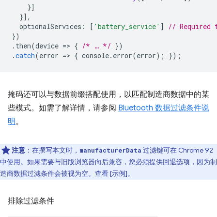
}]
}],
optionalServices
:
[
'battery_service'
]
// Required 
})
.
then
(
device
=
>
{
/* … */
})
.
catch
(
error
=
>
{
console
.
error
(
error
);
});
掩码还可以与数据前缀搭配使用，以匹配制造商数据中的某
些模式。如需了解详情，请参阅
Bluetooth 数据过滤条件说
明
。
注意
：在撰写本文时，
过滤键可在 Chrome 92
manufacturerData
中使用。如果需要与旧版浏览器向后兼容，您必须提供回退选项，因为制
造商数据过滤条件会被视为空。查看 [示例]。
排除过滤条件