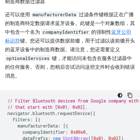
制造商数据过滤器
还可以使用
manufacturerData
过滤条件键根据正在广播
的制造商特定数据请求蓝牙设备。此键是一个对象数组，其
中包含一个名为
companyIdentifier
的强制性
蓝牙公司
标识符
键。您还可以提供数据前缀，用于过滤以该前缀开头
的蓝牙设备中的制造商数据。请注意，您还需要定义
optionalServices
键，才能访问未包含在服务过滤器中
的任何服务。否则，您稍后尝试访问这些文件时会收到错误
消息。
// Filter Bluetooth devices from Google company with
// that start with [0x01, 0x02].
navigator
.
bluetooth
.
requestDevice
({
filters
:
[{
manufacturerData
:
[{
companyIdentifier
:
0x00e0
,
dataPrefix
:
new
Uint8Array
([
0x01
,
0x02
])