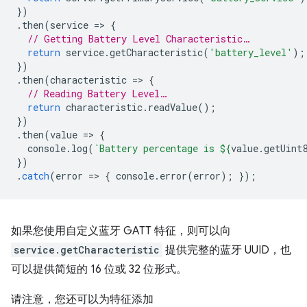
})
.
then
(
service
=
>
{
// Getting Battery Level Characteristic…
return
service
.
getCharacteristic
(
'battery_level'
);
})
.
then
(
characteristic
=
>
{
// Reading Battery Level…
return
characteristic
.
readValue
();
})
.
then
(
value
=
>
{
console
.
log
(
`Battery percentage is 
${
value
.
getUint
})
.
catch
(
error
=
>
{
console
.
error
(
error
);
});
如果您使用自定义蓝牙 GATT 特征，则可以向
service.getCharacteristic
提供完整的蓝牙 UUID，也
可以提供简短的 16 位或 32 位形式。
请注意，您还可以为特征添加