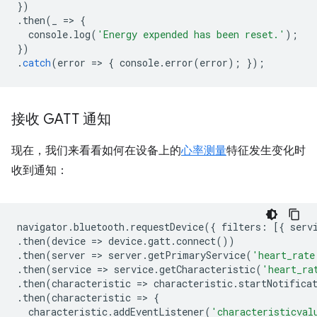
})
.
then
(
_
=
>
{
console
.
log
(
'Energy expended has been reset.'
);
})
.
catch
(
error
=
>
{
console
.
error
(
error
);
});
接收 GATT 通知
现在，我们来看看如何在设备上的
心率测量
特征发生变化时
收到通知：
navigator
.
bluetooth
.
requestDevice
({
filters
:
[{
serv
.
then
(
device
=
>
device
.
gatt
.
connect
())
.
then
(
server
=
>
server
.
getPrimaryService
(
'heart_rate
.
then
(
service
=
>
service
.
getCharacteristic
(
'heart_ra
.
then
(
characteristic
=
>
characteristic
.
startNotifica
.
then
(
characteristic
=
>
{
characteristic
.
addEventListener
(
'characteristicval