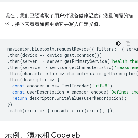
现在，我们已经读取了用户对设备健康温度计测量间隔的描
述，接下来看看如何更新它并写入自定义值。
navigator
.
bluetooth
.
requestDevice
({
filters
:
[{
serv
.
then
(
device
=
>
device
.
gatt
.
connect
())
.
then
(
server
=
>
server
.
getPrimaryService
(
'health_the
.
then
(
service
=
>
service
.
getCharacteristic
(
'measurem
.
then
(
characteristic
=
>
characteristic
.
getDescriptor
.
then
(
descriptor
=
>
{
const
encoder
=
new
TextEncoder
(
'utf-8'
);
const
userDescription
=
encoder
.
encode
(
'Defines th
return
descriptor
.
writeValue
(
userDescription
);
})
.
catch
(
error
=
>
{
console
.
error
(
error
);
});
示例、演示和 Codelab