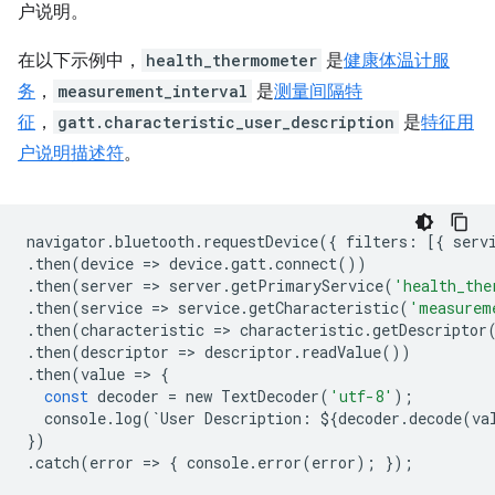
户说明。
在以下示例中，
health_thermometer
是
健康体温计服
务
，
measurement_interval
是
测量间隔特
征
，
gatt.characteristic_user_description
是
特征用
户说明描述符
。
navigator
.
bluetooth
.
requestDevice
({
filters
:
[{
serv
.
then
(
device
=
>
device
.
gatt
.
connect
())
.
then
(
server
=
>
server
.
getPrimaryService
(
'health_the
.
then
(
service
=
>
service
.
getCharacteristic
(
'measurem
.
then
(
characteristic
=
>
characteristic
.
getDescriptor
.
then
(
descriptor
=
>
descriptor
.
readValue
())
.
then
(
value
=
>
{
const
decoder
=
new
TextDecoder
(
'utf-8'
);
console
.
log
(
`
User
Description
:
$
{
decoder
.
decode
(
va
})
.
catch
(
error
=
>
{
console
.
error
(
error
);
});