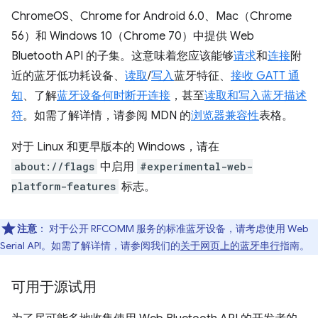
ChromeOS、Chrome for Android 6.0、Mac（Chrome
56）和 Windows 10（Chrome 70）中提供 Web
Bluetooth API 的子集。这意味着您应该能够
请求
和
连接
附
近的蓝牙低功耗设备、
读取
/
写入
蓝牙特征、
接收 GATT 通
知
、了解
蓝牙设备何时断开连接
，甚至
读取和写入蓝牙描述
符
。如需了解详情，请参阅 MDN 的
浏览器兼容性
表格。
对于 Linux 和更早版本的 Windows，请在
about://flags
中启用
#experimental-web-
platform-features
标志。
注意
：
对于公开 RFCOMM 服务的标准蓝牙设备，请考虑使用 Web
Serial API。如需了解详情，请参阅我们的
关于网页上的蓝牙串行
指南。
可用于源试用