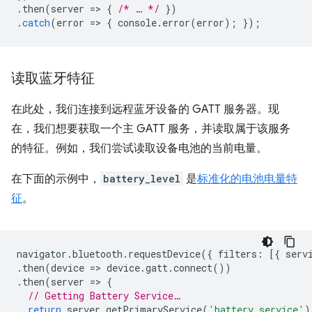
.
then
(
server
=
>
{
/* … */
})
.
catch
(
error
=
>
{
console
.
error
(
error
);
});
读取蓝牙特征
在此处，我们连接到远程蓝牙设备的 GATT 服务器。现
在，我们想要获取一个主 GATT 服务，并读取属于该服务
的特征。例如，我们尝试读取设备电池的当前电量。
在下面的示例中，
battery_level
是
标准化的电池电量特
征
。
navigator
.
bluetooth
.
requestDevice
({
filters
:
[{
serv
.
then
(
device
=
>
device
.
gatt
.
connect
())
.
then
(
server
=
>
{
// Getting Battery Service…
return
server
.
getPrimaryService
(
'battery_service'
)