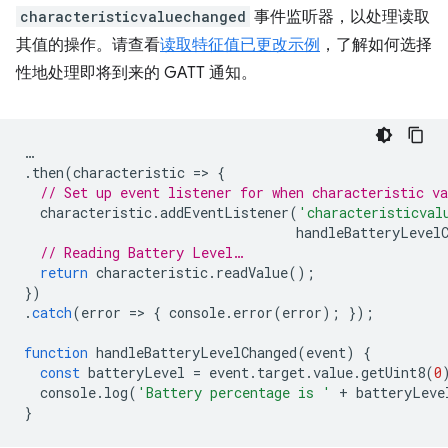
characteristicvaluechanged
事件监听器，以处理读取
其值的操作。请查看
读取特征值已更改示例
，了解如何选择
性地处理即将到来的 GATT 通知。
…
.
then
(
characteristic
=
>
{
// Set up event listener for when characteristic va
characteristic
.
addEventListener
(
'characteristicval
handleBatteryLevel
// Reading Battery Level…
return
characteristic
.
readValue
();
})
.
catch
(
error
=
>
{
console
.
error
(
error
);
});
function
handleBatteryLevelChanged
(
event
)
{
const
batteryLevel
=
event
.
target
.
value
.
getUint8
(
0
console
.
log
(
'Battery percentage is '
+
batteryLeve
}