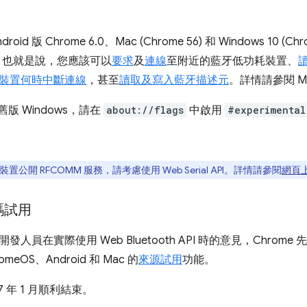
roid 版 Chrome 6.0、Mac (Chrome 56) 和 Windows 10 (C
 API。也就是說，您應該可以
要求
及
連線
至附近的藍牙低功耗裝置、
裝置何時中斷連線
，甚至
讀取及寫入藍牙描述元
。詳情請參閱 M
和舊版 Windows，請在
about://flags
中啟用
#experimental
公開 RFCOMM 服務，請考慮使用 Web Serial API。詳情請參閱
網頁
碼試用
人員在實際使用 Web Bluetooth API 時的意見，Chrome 先
meOS、Android 和 Mac 的
來源試用
功能。
7 年 1 月順利結束。