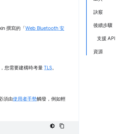
訣竅
後續步驟
kin 撰寫的「
Web Bluetooth 安
支援 API
資源
說，您需要建構時考量
TLS
。
必須由
使用者手勢
觸發，例如輕
。