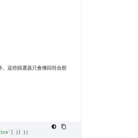
件。這些篩選器只會傳回符合部
vice'
]
}]
})