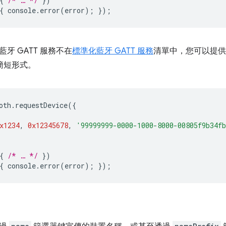
{
/* … */
})
{
console
.
error
(
error
);
});
牙 GATT 服務不在
標準化藍牙 GATT 服務
清單中，您可以提供完整
的簡短形式。
oth
.
requestDevice
({
x1234
,
0x12345678
,
'99999999-0000-1000-8000-00805f9b34f
{
/* … */
})
{
console
.
error
(
error
);
});