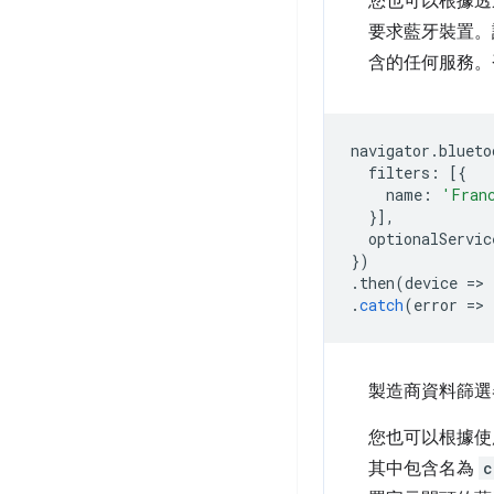
您也可以根據
要求藍牙裝置。
含的任何服務。
navigator
.
blueto
filters
:
[{
name
:
'Fran
}],
optionalServic
})
.
then
(
device
=
>
.
catch
(
error
=
>
製造商資料篩選
您也可以根據
其中包含名為
c