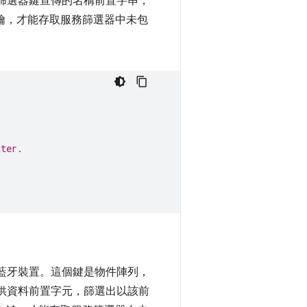
篩選器鍵宣傳的名稱前置字串，
鑰，才能存取服務篩選器中未包
ater.
藍牙裝置。這個鍵是物件陣列，
供資料前置字元，篩選出以該前