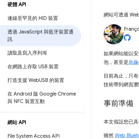
硬體 API
網站可透過 Web 
連線至罕見的 HID 裝置
Franço
透過 Java
Script 與藍牙裝置通
訊
讀取及寫入序列埠
如果網站能以安
泡，甚至是
烏龜
在網路上存取 USB 裝置
目前為止，只有平
打造支援 Web
USB 的裝置
技術帶到網頁瀏
在 Android 版 Google Chrome
與 NFC 裝置互動
事前準備
本文假設您已具備
網站 API
雖然
Web Blue
File System Access API