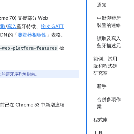
通知
hrome 70) 支援部分 Web
中斷與藍牙
裝置的連線
讀取
/
寫入
藍牙特徵、
接收 GATT
DN 的「
瀏覽器相容性
」表格。
讀取及寫入
藍牙描述元
-web-platform-features
標
範例、試用
版和程式碼
研究室
上的藍牙序列埠
指南。
新手
合併多項作
前已在 Chrome 53 中新增這項
業
程式庫
工具