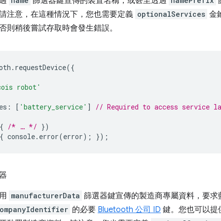
透過
name
篩選器鍵宣傳的裝置名稱，或甚至透過
namePrefix
請注意，在這種情況下，您也需要定義
optionalServices
金
否則稍後嘗試存取時會發生錯誤。
oth
.
requestDevice
({
cois robot'
es
:
[
'battery_service'
]
// Required to access service l
{
/* … */
})
{
console
.
error
(
error
);
});
器
使用
manufacturerData
篩選器鍵宣傳的製造商專屬資料，要求
ompanyIdentifier
的必要
Bluetooth 公司 ID
鍵。您也可以提