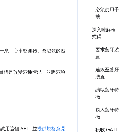
必須使用手
勢
深入瞭解程
式碼
要求藍牙裝
一來，心率監測器、會唱歌的燈
置
連線至藍牙
I 的目標是改變這種情況，並將這項
裝置
讀取藍牙特
徵
寫入藍牙特
徵
用這個 API，並
提供規格意見
接收 GATT