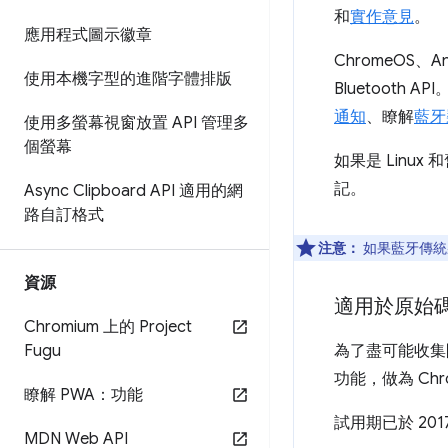
和
實作意見
。
應用程式圖示徽章
ChromeOS、And
使用本機字型的進階字體排版
Bluetooth
通知
、瞭解
藍牙
使用多螢幕視窗放置 API 管理多
個螢幕
如果是 Linux 
記。
Async Clipboard API 適用的網
路自訂格式
注意：
如果藍牙傳統裝置
資源
適用於原始
Chromium 上的 Project
Fugu
為了盡可能收集開發
功能，做為 Chro
瞭解 PWA：功能
試用期已於 201
MDN Web API