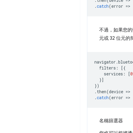
.
then
(
device
=
>
.
catch
(
error
=
>
不過，如果您的藍
元或 32 位元
navigator
.
blueto
filters
:
[{
services
:
[
0
}]
})
.
then
(
device
=
>
.
catch
(
error
=
>
名稱篩選器