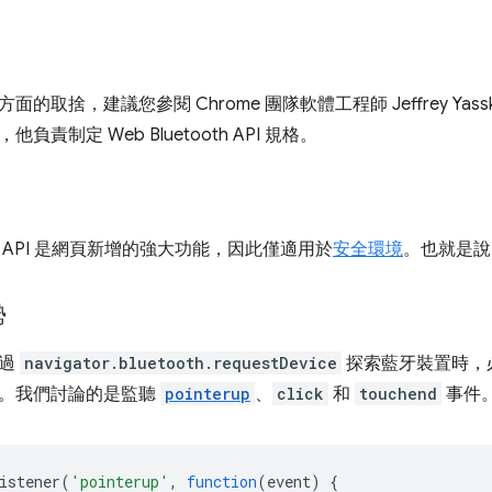
的取捨，建議您參閱 Chrome 團隊軟體工程師 Jeffrey Yass
他負責制定 Web Bluetooth API 規格。
 API 是網頁新增的強大功能，因此僅適用於
安全環境
。也就是
勢
透過
navigator.bluetooth.requestDevice
探索藍牙裝置時，
。我們討論的是監聽
pointerup
、
click
和
touchend
事件
istener
(
'pointerup'
,
function
(
event
)
{