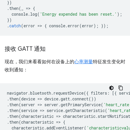
})
.
then
(
_
=
>
{
console
.
log
(
'Energy expended has been reset.'
);
})
.
catch
(
error
=
>
{
console
.
error
(
error
);
});
接收 GATT 通知
现在，我们来看看如何在设备上的
心率测量
特征发生变化时
收到通知：
navigator
.
bluetooth
.
requestDevice
({
filters
:
[{
serv
.
then
(
device
=
>
device
.
gatt
.
connect
())
.
then
(
server
=
>
server
.
getPrimaryService
(
'heart_rate
.
then
(
service
=
>
service
.
getCharacteristic
(
'heart_ra
.
then
(
characteristic
=
>
characteristic
.
startNotifica
.
then
(
characteristic
=
>
{
characteristic
.
addEventListener
(
'characteristicval