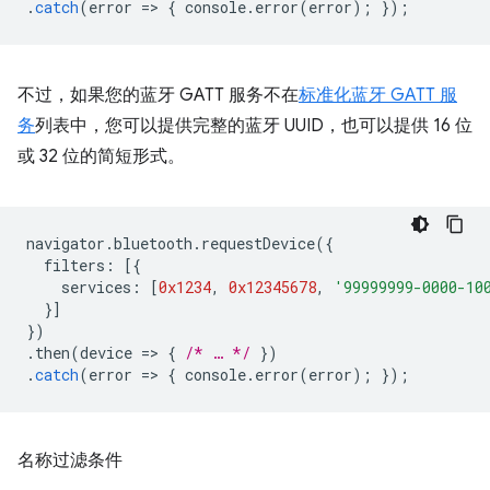
.
catch
(
error
=
>
{
console
.
error
(
error
);
});
不过，如果您的蓝牙 GATT 服务不在
标准化蓝牙 GATT 服
务
列表中，您可以提供完整的蓝牙 UUID，也可以提供 16 位
或 32 位的简短形式。
navigator
.
bluetooth
.
requestDevice
({
filters
:
[{
services
:
[
0x1234
,
0x12345678
,
'99999999-0000-10
}]
})
.
then
(
device
=
>
{
/* … */
})
.
catch
(
error
=
>
{
console
.
error
(
error
);
});
名称过滤条件