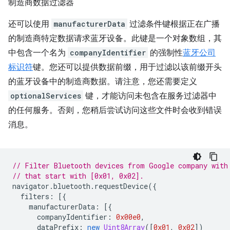
制造商数据过滤器
还可以使用
manufacturerData
过滤条件键根据正在广播
的制造商特定数据请求蓝牙设备。此键是一个对象数组，其
中包含一个名为
companyIdentifier
的强制性
蓝牙公司
标识符
键。您还可以提供数据前缀，用于过滤以该前缀开头
的蓝牙设备中的制造商数据。请注意，您还需要定义
optionalServices
键，才能访问未包含在服务过滤器中
的任何服务。否则，您稍后尝试访问这些文件时会收到错误
消息。
// Filter Bluetooth devices from Google company with
// that start with [0x01, 0x02].
navigator
.
bluetooth
.
requestDevice
({
filters
:
[{
manufacturerData
:
[{
companyIdentifier
:
0x00e0
,
dataPrefix
:
new
Uint8Array
([
0x01
,
0x02
])