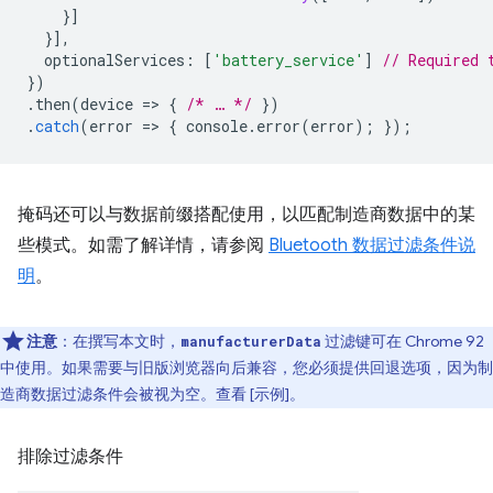
}]
}],
optionalServices
:
[
'battery_service'
]
// Required 
})
.
then
(
device
=
>
{
/* … */
})
.
catch
(
error
=
>
{
console
.
error
(
error
);
});
掩码还可以与数据前缀搭配使用，以匹配制造商数据中的某
些模式。如需了解详情，请参阅
Bluetooth 数据过滤条件说
明
。
注意
：在撰写本文时，
过滤键可在 Chrome 92
manufacturerData
中使用。如果需要与旧版浏览器向后兼容，您必须提供回退选项，因为制
造商数据过滤条件会被视为空。查看 [示例]。
排除过滤条件