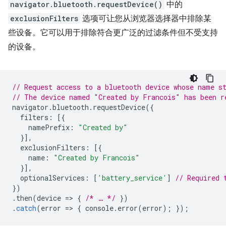
navigator.bluetooth.requestDevice()
中的
exclusionFilters
选项可让您从浏览器选择器中排除某
些设备。它可以用于排除符合更广泛的过滤条件但不受支持
的设备。
// Request access to a bluetooth device whose name s
// The device named "Created by Francois" has been r
navigator
.
bluetooth
.
requestDevice
({
filters
:
[{
namePrefix
:
"Created by"
}],
exclusionFilters
:
[{
name
:
"Created by Francois"
}],
optionalServices
:
[
'battery_service'
]
// Required 
})
.
then
(
device
=
>
{
/* … */
})
.
catch
(
error
=
>
{
console
.
error
(
error
);
});