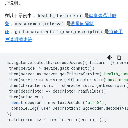
户说明。
在以下示例中，
health_thermometer
是
健康体温计服
务
，
measurement_interval
是
测量间隔特
征
，
gatt.characteristic_user_description
是
特征用
户说明描述符
。
navigator
.
bluetooth
.
requestDevice
({
filters
:
[{
serv
.
then
(
device
=
>
device
.
gatt
.
connect
())
.
then
(
server
=
>
server
.
getPrimaryService
(
'health_the
.
then
(
service
=
>
service
.
getCharacteristic
(
'measurem
.
then
(
characteristic
=
>
characteristic
.
getDescriptor
.
then
(
descriptor
=
>
descriptor
.
readValue
())
.
then
(
value
=
>
{
const
decoder
=
new
TextDecoder
(
'utf-8'
);
console
.
log
(
`
User
Description
:
$
{
decoder
.
decode
(
va
})
.
catch
(
error
=
>
{
console
.
error
(
error
);
});