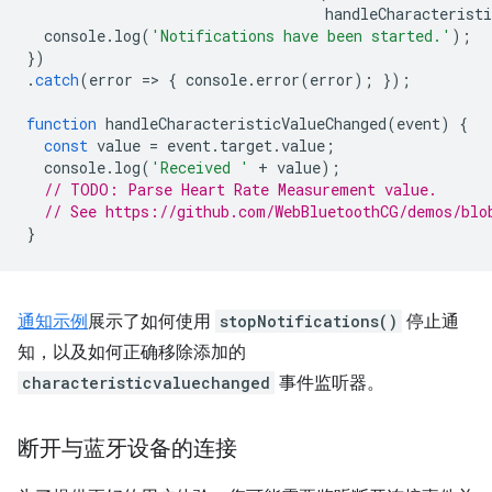
handleCharacteristi
console
.
log
(
'Notifications have been started.'
);
})
.
catch
(
error
=
>
{
console
.
error
(
error
);
});
function
handleCharacteristicValueChanged
(
event
)
{
const
value
=
event
.
target
.
value
;
console
.
log
(
'Received '
+
value
);
// TODO: Parse Heart Rate Measurement value.
// See https://github.com/WebBluetoothCG/demos/blo
}
通知示例
展示了如何使用
stopNotifications()
停止通
知，以及如何正确移除添加的
characteristicvaluechanged
事件监听器。
断开与蓝牙设备的连接