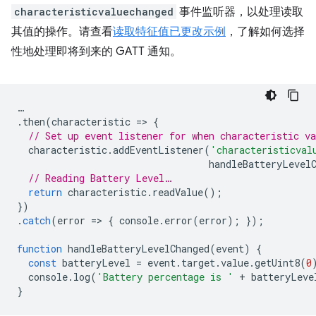
characteristicvaluechanged
事件监听器，以处理读取
其值的操作。请查看
读取特征值已更改示例
，了解如何选择
性地处理即将到来的 GATT 通知。
…
.
then
(
characteristic
=
>
{
// Set up event listener for when characteristic va
characteristic
.
addEventListener
(
'characteristicval
handleBatteryLevel
// Reading Battery Level…
return
characteristic
.
readValue
();
})
.
catch
(
error
=
>
{
console
.
error
(
error
);
});
function
handleBatteryLevelChanged
(
event
)
{
const
batteryLevel
=
event
.
target
.
value
.
getUint8
(
0
console
.
log
(
'Battery percentage is '
+
batteryLeve
}