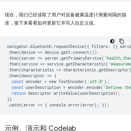
现在，我们已经读取了用户对设备健康温度计测量间隔的描
述，接下来看看如何更新它并写入自定义值。
navigator
.
bluetooth
.
requestDevice
({
filters
:
[{
serv
.
then
(
device
=
>
device
.
gatt
.
connect
())
.
then
(
server
=
>
server
.
getPrimaryService
(
'health_the
.
then
(
service
=
>
service
.
getCharacteristic
(
'measurem
.
then
(
characteristic
=
>
characteristic
.
getDescriptor
.
then
(
descriptor
=
>
{
const
encoder
=
new
TextEncoder
(
'utf-8'
);
const
userDescription
=
encoder
.
encode
(
'Defines th
return
descriptor
.
writeValue
(
userDescription
);
})
.
catch
(
error
=
>
{
console
.
error
(
error
);
});
示例、演示和 Codelab