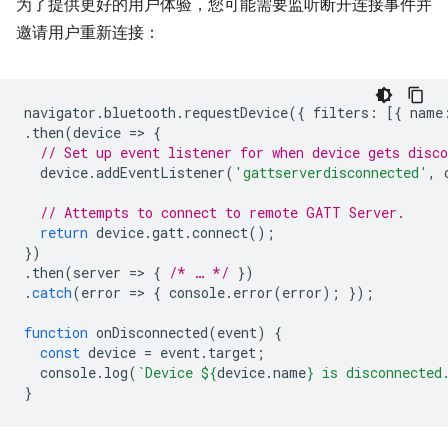
为了提供更好的用户体验，您可能需要监听断开连接事件并
邀请用户重新连接：
navigator
.
bluetooth
.
requestDevice
({
filters
:
[{
name
.
then
(
device
=
>
{
// Set up event listener for when device gets disco
device
.
addEventListener
(
'gattserverdisconnected'
,
// Attempts to connect to remote GATT Server.
return
device
.
gatt
.
connect
();
})
.
then
(
server
=
>
{
/* … */
})
.
catch
(
error
=
>
{
console
.
error
(
error
);
});
function
onDisconnected
(
event
)
{
const
device
=
event
.
target
;
console
.
log
(
`Device 
${
device
.
name
}
 is disconnected
}