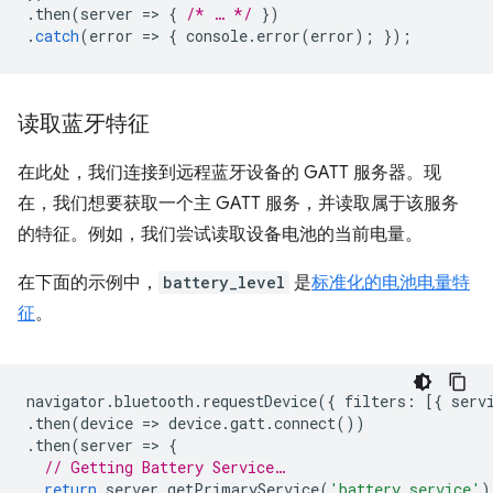
.
then
(
server
=
>
{
/* … */
})
.
catch
(
error
=
>
{
console
.
error
(
error
);
});
读取蓝牙特征
在此处，我们连接到远程蓝牙设备的 GATT 服务器。现
在，我们想要获取一个主 GATT 服务，并读取属于该服务
的特征。例如，我们尝试读取设备电池的当前电量。
在下面的示例中，
battery_level
是
标准化的电池电量特
征
。
navigator
.
bluetooth
.
requestDevice
({
filters
:
[{
serv
.
then
(
device
=
>
device
.
gatt
.
connect
())
.
then
(
server
=
>
{
// Getting Battery Service…
return
server
.
getPrimaryService
(
'battery_service'
)