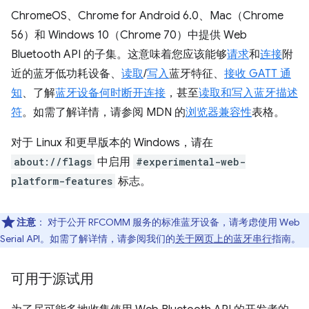
ChromeOS、Chrome for Android 6.0、Mac（Chrome
56）和 Windows 10（Chrome 70）中提供 Web
Bluetooth API 的子集。这意味着您应该能够
请求
和
连接
附
近的蓝牙低功耗设备、
读取
/
写入
蓝牙特征、
接收 GATT 通
知
、了解
蓝牙设备何时断开连接
，甚至
读取和写入蓝牙描述
符
。如需了解详情，请参阅 MDN 的
浏览器兼容性
表格。
对于 Linux 和更早版本的 Windows，请在
about://flags
中启用
#experimental-web-
platform-features
标志。
注意
：
对于公开 RFCOMM 服务的标准蓝牙设备，请考虑使用 Web
Serial API。如需了解详情，请参阅我们的
关于网页上的蓝牙串行
指南。
可用于源试用