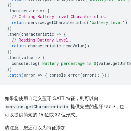
})
.
then
(
service
=
>
{
// Getting Battery Level Characteristic…
return
service
.
getCharacteristic
(
'battery_level'
);
})
.
then
(
characteristic
=
>
{
// Reading Battery Level…
return
characteristic
.
readValue
();
})
.
then
(
value
=
>
{
console
.
log
(
`Battery percentage is 
${
value
.
getUint
})
.
catch
(
error
=
>
{
console
.
error
(
error
);
});
如果您使用自定义蓝牙 GATT 特征，则可以向
service.getCharacteristic
提供完整的蓝牙 UUID，也
可以提供简短的 16 位或 32 位形式。
请注意，您还可以为特征添加