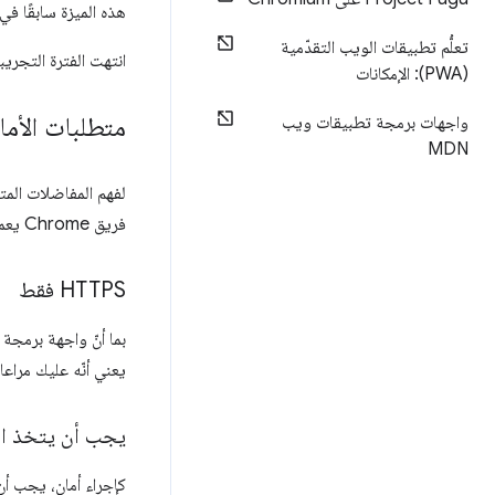
هذه الميزة سابقًا في الإصدار 53
تعلُّم تطبيقات الويب التقدّمية
انتهت الفترة التجريبية
(PWA): الإمكانات
متطلبات الأما
واجهات برمجة تطبيقات ويب
MDN
لفهم المفاضلات المت
فريق Chrome يعمل على مواصفات Web Bluetooth API.
‫HTTPS فقط
بما أنّ واجهة برمجة
يعني أنّه عليك مراعا
يجب أن يتخذ ال
كإجراء أمان، يجب أن يتم بد