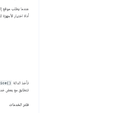
عندما يطلب موقع إلك
أداة اختيار الأجهزة 
تأخذ الدالة
vice()
تتطابق مع بعض خدمات Bluetooth GATT المعلَن عنها و/أو اس
فلتر الخدمات