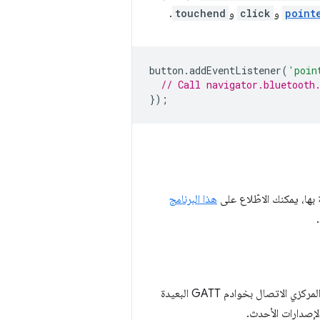
point
و
click
و
touchend
.
button
.
addEventListener
(
'poin
// Call navigator.bluetooth
});
هذا البرنامج
يتيح هذا الإصدار من مواصفات Web Bluetooth API للمواقع الإلكترونية التي تعمل بدور الجهاز المركزي الاتصال بخوادم GATT البعيدة