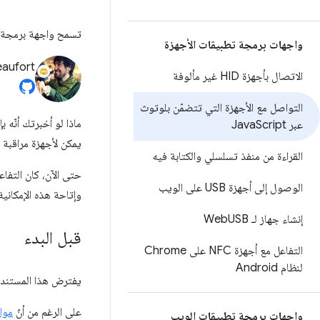
تسمح واجهة برمجة تطبيقات Web Bluetooth للمواقع الإلكتروني
واجهات برمجة تطبيقات الأجهزة
eaufort
الاتصال بأجهزة HID غير مألوفة
التواصل مع الأجهزة التي تتضمّن بلوتوث
ماذا لو أخبرتك أنّه 
عبر Java
Script
يمكن لأجهزة مراقبة 
القراءة من منفذ تسلسلي والكتابة فيه
الوصول إلى أجهزة USB على الويب
وإتاحة هذه الإمكاني
إنشاء جهاز لـ Web
USB
قبل البدء
التفاعل مع أجهزة NFC على Chrome
لنظام Android
يفترض هذا المستند أنّ لديك 
على الرغم من أنّ
مواصفات 
واجهات برمجة تطبيقات الويب