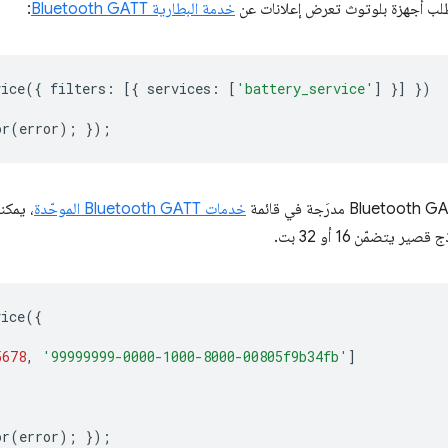
طلب أجهزة بلوتوث تعرض إعلانات عن
خدمة البطارية Bluetooth GATT
:
vice
({
filters
:
[{
services
:
[
'battery_service'
]
}]
})
or
(
error
);
});
خدمات Bluetooth GATT الموحّدة
vice
({
5678
,
'99999999-0000-1000-8000-00805f9b34fb'
]
or
(
error
);
});