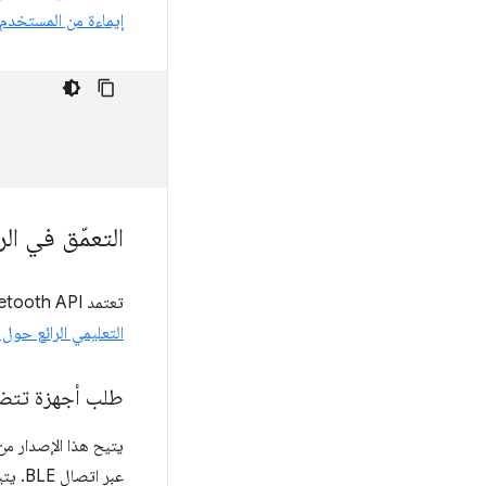
إيماءة من المستخدم
التعمّق في ال
تعتمد Web Bluetooth API بشكل كبير على
التعليمي الرائع حول Promises
طلب أجهزة تتضم
عبر اتصال BLE. يتيح هذا الإصدار التواصل بين الأجهزة التي تستخدم الإصدار 4.0 من البلوتوث أو الإصدارات الأحدث.