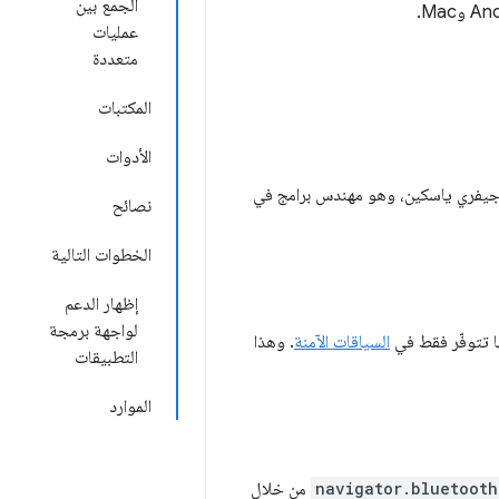
الجمع بين
عمليات
متعددة
المكتبات
الأدوات
 جيفري ياسكين، وهو مهندس برامج في
نصائح
الخطوات التالية
إظهار الدعم
لواجهة برمجة
ها تتوفّر فقط في
السياقات الآمنة
. وهذا
التطبيقات
الموارد
navigator.bluetooth
من خلال