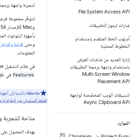
لتجربة واجهة برمجة
File System Access API
شارات لرموز التطبيقات
وMac (الإصدار 56 من Chrome) وWindows 10 (الإصدار 70 من Chrome). وهذا يعني أنّه يجب أن تتمكّن من
بأجهزة البلوتوث الم
أسلوب الخط المتقدم باستخدام
وحتى
قراءة وكتابة
الخطوط المحلية
المعلومات.
إدارة العديد من شاشات العرض
في نظام التشغيل Linux والإصدارات السابقة من نظام التشغيل Windows، فعِّل العلامة
باستخدام واجهة برمجة التطبيقات
Multi-Screen Window
features
في
gs
Placement API
ملاحظة:
بالنسبة إلى أجهزة Bluetooth Classic التي تعرض خدمة RFCOMM، ننصحك باستخدام Web Serial API. لمزيد من المعلومات، يُرجى الرجوع إلى دلي
تنسيقات الويب المخصّصة لواجهة
المنفذ التسلسلي عبر البلوتوث 
Async Clipboard API
متاحة للتجربة و
الموارد
Project Fugu على Chromium