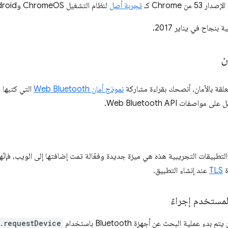
 من Chrome كـ
تجربة أصل
لنظام التشغيل ChromeOS وAndroid وMac.
 بنجاح في يناير 2017.
ن
علقة بالأمان، أنصحك بقراءة مشاركة
نموذج أمان Web Bluetooth
التي كتبها
 التطبيقات التجريبية هذه هي ميزة جديدة وفعّالة تمت إضافتها إلى الويب، فإنّ
ة
TLS
عند إنشاء التطبيق.
مستخدم إجراءً
ء عملية البحث عن أجهزة Bluetooth باستخدام
.requestDevice