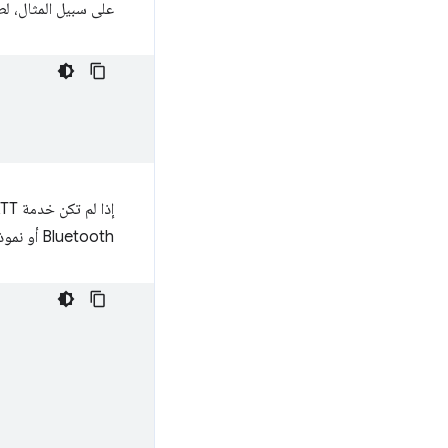
على سبيل المثال، ل
إذا لم تكن خدمة Bluetooth GATT مدرَجة في قائمة
Bluetooth أو نموذج قصير يتضمّن 16 أو 32 بت.