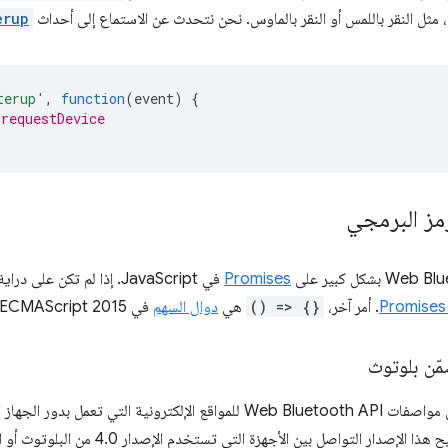
، مثل النقر باللمس أو النقر بالماوس. نحن نتحدث عن الاستماع إلى أحداث
erup
terup'
,
function
(
event
)
{
.requestDevice
رمز البرمجي
Promises
في JavaScript. إذا لم تكن على دراية بها، يمكنك الاطّلاع على
. أمر آخر،
() => {}
هي
دوال السهم
في ECMAScript 2015.
ّن بلوتوث