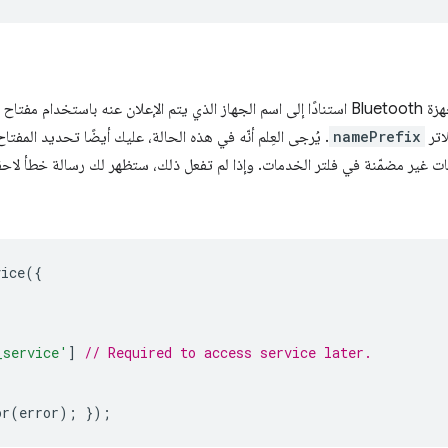
دام مفتاح الفلاتر
اتر
namePrefix
. يُرجى العِلم أنّه في هذه الحالة، عليك أيضًا تحديد المفتا
ت غير مضمّنة في فلتر الخدمات. وإذا لم تفعل ذلك، ستظهر لك رسالة خطأ لاحق
vice
({
_service'
]
// Required to access service later.
or
(
error
);
});