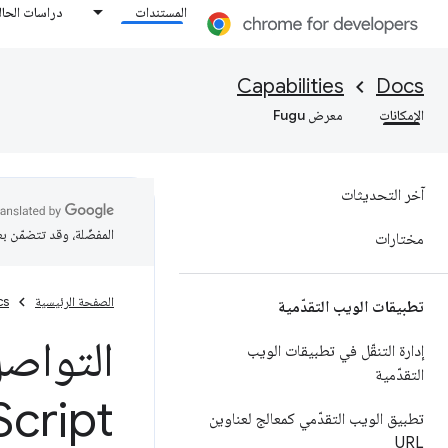
المستندات
دراسات الحال
Capabilities
Docs
الإمكانات
معرض Fugu
آخر التحديثات
المفضّلة، وقد تتضمّن ب
مختارات
الصفحة الرئيسية
cs
تطبيقات الويب التقدّمية
التواصل
إدارة التنقّل في تطبيقات الويب
التقدّمية
Script
تطبيق الويب التقدّمي كمعالج لعناوين
URL