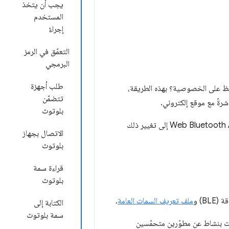
يجب أن يتخذ
المستخدم
إجراءً
التعمّق في الرمز
البرمجي
طلب أجهزة
تحافظ على الخصوصية؟ بهذه الطريقة،
تتضمّن
شرةً مع موقع إلكتروني.
بلوتوث
حتى الآن، كان التفاعل مع أجهزة البلوتوث متاحًا فقط للتطبيقات الخاصة بمنصات معيّنة. تهدف Web Bluetooth API إلى تغيير ذلك
الاتصال بجهاز
بلوتوث
قراءة سمة
بلوتوث
ملف تعريف السمات العامة
.
الكتابة إلى
سمة بلوتوث
فات بنشاط عن مطوّرين متحمّسين