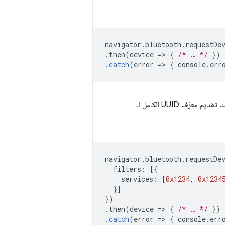
navigator
.
bluetooth
.
requestDe
.
then
(
device
=
>
{
/* … */
})
.
catch
(
error
=
>
{
console
.
err
، يمكنك تقديم معرّف UUID الكامل لـ
navigator
.
bluetooth
.
requestDe
filters
:
[{
services
:
[
0x1234
,
0x1234
}]
})
.
then
(
device
=
>
{
/* … */
})
.
catch
(
error
=
>
{
console
.
err