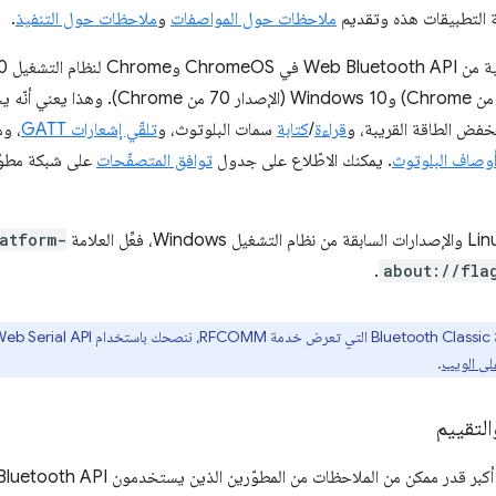
 التطبيقات هذه وتقديم
ملاحظات حول المواصفات
و
ملاحظات حول التنفيذ
.
نخفض الطاقة القريبة، و
قراءة
/
كتابة
سمات البلوتوث، و
تلقّي إشعارات GATT
، و
 أوصاف البلوتوث
. يمكنك الاطّلاع على جدول
توافق المتصفّحات
atform-
.
about://fla
لنا حول
على الويب
.
التقييم