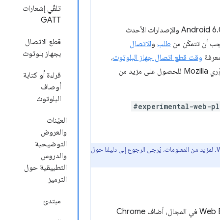
تلقّي إشعارات
GATT
تتوفّر مجموعة فرعية من Web Bluetooth API في ChromeOS وChrome لنظام التشغيل Android 6.0 والإصدارات الأحدث
قطع الاتصال
طلب
و
الاتصال
بجهاز بلوتوث
معرفة
وقت قطع اتصال جهاز البلوتوث
،
على شبكة مطوّري Mozilla للحصول على مزيد من
قراءة أو كتابة
أوصاف
البلوتوث
#experimental-web-pl
العيّنات
والعروض
التوضيحية
والدروس
التطبيقية حول
الترميز
مبتدئ
بهدف الحصول على أكبر قدر ممكن من الملاحظات من المطوّرين الذين يستخدمون Web Bluetooth API في المجال، أضاف Chrome