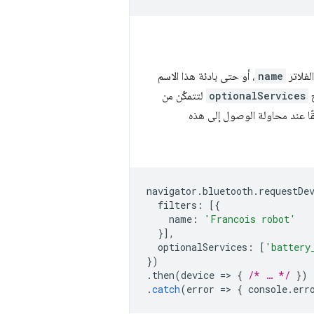
name
، أو حتى بادئة هذا الاسم
ح
optionalServices
لتتمكّن من
ًا عند محاولة الوصول إلى هذه
navigator
.
bluetooth
.
requestDe
filters
:
[{
name
:
'Francois robot'
}],
optionalServices
:
[
'battery
})
.
then
(
device
=
>
{
/* … */
})
.
catch
(
error
=
>
{
console
.
err