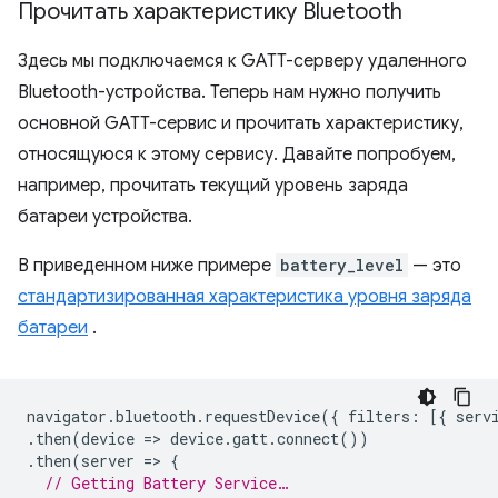
Прочитать характеристику Bluetooth
Здесь мы подключаемся к GATT-серверу удаленного
Bluetooth-устройства. Теперь нам нужно получить
основной GATT-сервис и прочитать характеристику,
относящуюся к этому сервису. Давайте попробуем,
например, прочитать текущий уровень заряда
батареи устройства.
В приведенном ниже примере
battery_level
— это
стандартизированная характеристика уровня заряда
батареи
.
navigator
.
bluetooth
.
requestDevice
({
filters
:
[{
serv
.
then
(
device
=
>
device
.
gatt
.
connect
())
.
then
(
server
=
>
{
// Getting Battery Service…