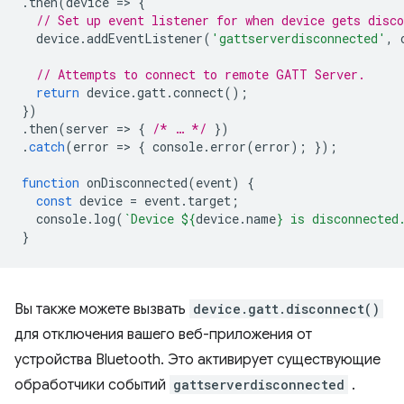
.
then
(
device
=
>
{
// Set up event listener for when device gets disco
device
.
addEventListener
(
'gattserverdisconnected'
,
// Attempts to connect to remote GATT Server.
return
device
.
gatt
.
connect
();
})
.
then
(
server
=
>
{
/* … */
})
.
catch
(
error
=
>
{
console
.
error
(
error
);
});
function
onDisconnected
(
event
)
{
const
device
=
event
.
target
;
console
.
log
(
`Device 
${
device
.
name
}
 is disconnected
}
Вы также можете вызвать
device.gatt.disconnect()
для отключения вашего веб-приложения от
устройства Bluetooth. Это активирует существующие
обработчики событий
gattserverdisconnected
.