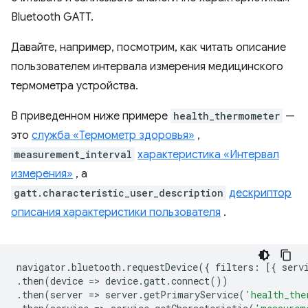
Bluetooth GATT.
Давайте, например, посмотрим, как читать описание
пользователем интервала измерения медицинского
термометра устройства.
В приведенном ниже примере
health_thermometer
—
это
служба «Термометр здоровья»
,
measurement_interval
характеристика «Интервал
измерения»
, а
gatt.characteristic_user_description
дескриптор
описания характеристики пользователя
.
navigator
.
bluetooth
.
requestDevice
({
filters
:
[{
serv
.
then
(
device
=
>
device
.
gatt
.
connect
())
.
then
(
server
=
>
server
.
getPrimaryService
(
'health_the