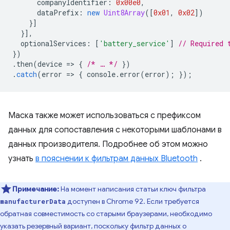
companyIdentifier
:
0x00e0
,
dataPrefix
:
new
Uint8Array
([
0x01
,
0x02
])
}]
}],
optionalServices
:
[
'battery_service'
]
// Required 
})
.
then
(
device
=
>
{
/* … */
})
.
catch
(
error
=
>
{
console
.
error
(
error
);
});
Маска также может использоваться с префиксом
данных для сопоставления с некоторыми шаблонами в
данных производителя. Подробнее об этом можно
узнать
в пояснении к фильтрам данных Bluetooth
.
Примечание:
На момент написания статьи ключ фильтра
доступен в Chrome 92. Если требуется
manufacturerData
обратная совместимость со старыми браузерами, необходимо
указать резервный вариант, поскольку фильтр данных о