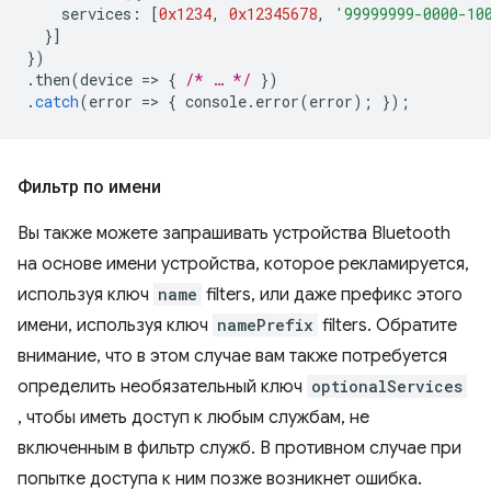
services
:
[
0x1234
,
0x12345678
,
'99999999-0000-10
}]
})
.
then
(
device
=
>
{
/* … */
})
.
catch
(
error
=
>
{
console
.
error
(
error
);
});
Фильтр по имени
Вы также можете запрашивать устройства Bluetooth
на основе имени устройства, которое рекламируется,
используя ключ
name
filters, или даже префикс этого
имени, используя ключ
namePrefix
filters. Обратите
внимание, что в этом случае вам также потребуется
определить необязательный ключ
optionalServices
, чтобы иметь доступ к любым службам, не
включенным в фильтр служб. В противном случае при
попытке доступа к ним позже возникнет ошибка.