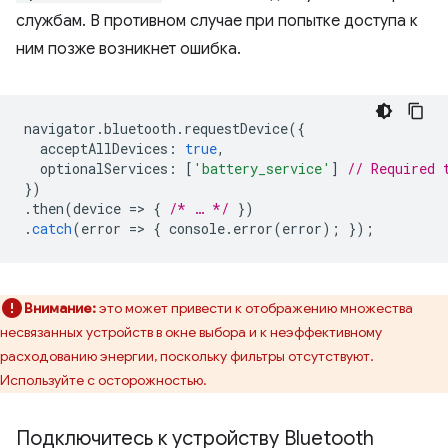
службам. В противном случае при попытке доступа к
ним позже возникнет ошибка.
navigator
.
bluetooth
.
requestDevice
({
acceptAllDevices
:
true
,
optionalServices
:
[
'battery_service'
]
// Required 
})
.
then
(
device
=
>
{
/* … */
})
.
catch
(
error
=
>
{
console
.
error
(
error
);
});
Внимание:
это может привести к отображению множества
несвязанных устройств в окне выбора и к неэффективному
расходованию энергии, поскольку фильтры отсутствуют.
Используйте с осторожностью.
Подключитесь к устройству Bluetooth