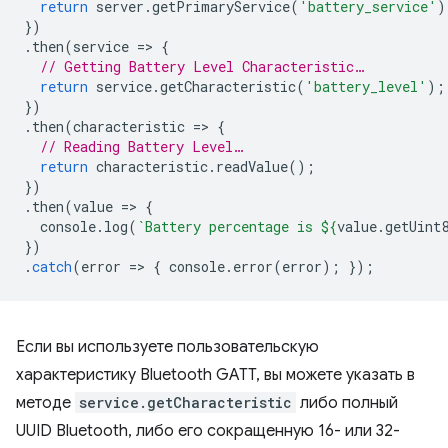
return
server
.
getPrimaryService
(
'battery_service'
)
})
.
then
(
service
=
>
{
// Getting Battery Level Characteristic…
return
service
.
getCharacteristic
(
'battery_level'
);
})
.
then
(
characteristic
=
>
{
// Reading Battery Level…
return
characteristic
.
readValue
();
})
.
then
(
value
=
>
{
console
.
log
(
`Battery percentage is 
${
value
.
getUint
})
.
catch
(
error
=
>
{
console
.
error
(
error
);
});
Если вы используете пользовательскую
характеристику Bluetooth GATT, вы можете указать в
методе
service.getCharacteristic
либо полный
UUID Bluetooth, либо его сокращенную 16- или 32-