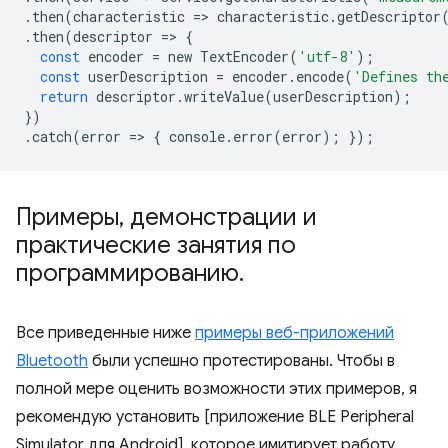
.
then
(
characteristic
=
>
characteristic
.
getDescriptor
.
then
(
descriptor
=
>
{
const
encoder
=
new
TextEncoder
(
'utf-8'
);
const
userDescription
=
encoder
.
encode
(
'Defines th
return
descriptor
.
writeValue
(
userDescription
);
})
.
catch
(
error
=
>
{
console
.
error
(
error
);
});
Примеры
,
демонстрации и
практические занятия по
программированию
.
Все приведенные ниже
примеры веб-приложений
Bluetooth
были успешно протестированы. Чтобы в
полной мере оценить возможности этих примеров, я
рекомендую установить [приложение BLE Peripheral
Simulator для Android], которое имитирует работу