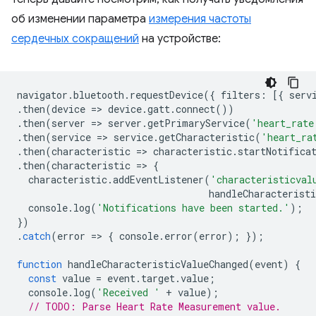
об изменении параметра
измерения частоты
сердечных сокращений
на устройстве:
navigator
.
bluetooth
.
requestDevice
({
filters
:
[{
serv
.
then
(
device
=
>
device
.
gatt
.
connect
())
.
then
(
server
=
>
server
.
getPrimaryService
(
'heart_rate
.
then
(
service
=
>
service
.
getCharacteristic
(
'heart_ra
.
then
(
characteristic
=
>
characteristic
.
startNotifica
.
then
(
characteristic
=
>
{
characteristic
.
addEventListener
(
'characteristicval
handleCharacteristi
console
.
log
(
'Notifications have been started.'
);
})
.
catch
(
error
=
>
{
console
.
error
(
error
);
});
function
handleCharacteristicValueChanged
(
event
)
{
const
value
=
event
.
target
.
value
;
console
.
log
(
'Received '
+
value
);
// TODO: Parse Heart Rate Measurement value.