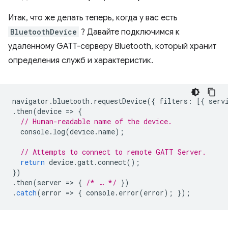
Итак, что же делать теперь, когда у вас есть
BluetoothDevice
? Давайте подключимся к
удаленному GATT-серверу Bluetooth, который хранит
определения служб и характеристик.
navigator
.
bluetooth
.
requestDevice
({
filters
:
[{
serv
.
then
(
device
=
>
{
// Human-readable name of the device.
console
.
log
(
device
.
name
);
// Attempts to connect to remote GATT Server.
return
device
.
gatt
.
connect
();
})
.
then
(
server
=
>
{
/* … */
})
.
catch
(
error
=
>
{
console
.
error
(
error
);
});