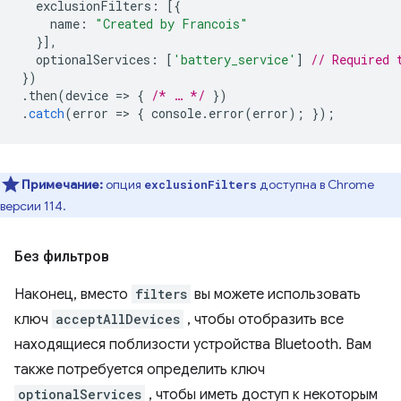
exclusionFilters
:
[{
name
:
"Created by Francois"
}],
optionalServices
:
[
'battery_service'
]
// Required 
})
.
then
(
device
=
>
{
/* … */
})
.
catch
(
error
=
>
{
console
.
error
(
error
);
});
Примечание:
опция
доступна в Chrome
exclusionFilters
версии 114.
Без фильтров
Наконец, вместо
filters
вы можете использовать
ключ
acceptAllDevices
, чтобы отобразить все
находящиеся поблизости устройства Bluetooth. Вам
также потребуется определить ключ
optionalServices
, чтобы иметь доступ к некоторым