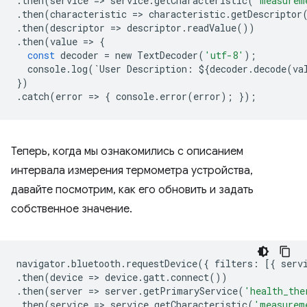
.
then
(
service
=
>
service
.
getCharacteristic
(
'measurem
.
then
(
characteristic
=
>
characteristic
.
getDescriptor
.
then
(
descriptor
=
>
descriptor
.
readValue
())
.
then
(
value
=
>
{
const
decoder
=
new
TextDecoder
(
'utf-8'
);
console
.
log
(
`
User
Description
:
$
{
decoder
.
decode
(
va
})
.
catch
(
error
=
>
{
console
.
error
(
error
);
});
Теперь, когда мы ознакомились с описанием
интервала измерения термометра устройства,
давайте посмотрим, как его обновить и задать
собственное значение.
navigator
.
bluetooth
.
requestDevice
({
filters
:
[{
serv
.
then
(
device
=
>
device
.
gatt
.
connect
())
.
then
(
server
=
>
server
.
getPrimaryService
(
'health_the
.
then
(
service
=
>
service
.
getCharacteristic
(
'measurem