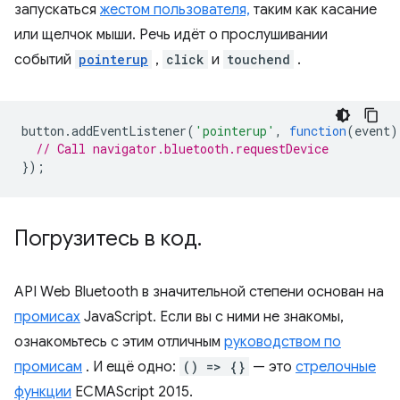
запускаться
жестом пользователя,
таким как касание
или щелчок мыши. Речь идёт о прослушивании
событий
pointerup
,
click
и
touchend
.
button
.
addEventListener
(
'pointerup'
,
function
(
event
)
// Call navigator.bluetooth.requestDevice
});
Погрузитесь в код
.
API Web Bluetooth в значительной степени основан на
промисах
JavaScript. Если вы с ними не знакомы,
ознакомьтесь с этим отличным
руководством по
промисам
. И ещё одно:
() => {}
— это
стрелочные
функции
ECMAScript 2015.