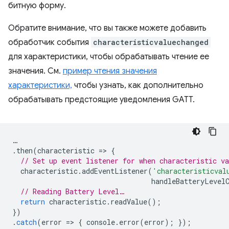
битную форму.
Обратите внимание, что вы также можете добавить
обработчик события
characteristicvaluechanged
для характеристики, чтобы обрабатывать чтение ее
значения. См.
пример чтения значения
характеристики,
чтобы узнать, как дополнительно
обрабатывать предстоящие уведомления GATT.
…
.
then
(
characteristic
=
>
{
// Set up event listener for when characteristic va
characteristic
.
addEventListener
(
'characteristicval
handleBatteryLevel
// Reading Battery Level…
return
characteristic
.
readValue
();
})
.
catch
(
error
=
>
{
console
.
error
(
error
);
});