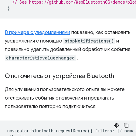
// See https://github.com/WebBluetoothCG/demos/blo
}
В примере с уведомлениями
показано, как остановить
уведомления с помощью
stopNotifications()
и
правильно удалить добавленный обработчик события
characteristicvaluechanged
.
Отключитесь от устройства Bluetooth
Для улучшения пользовательского опыта вы можете
отслеживать события отключения и предлагать
пользователю повторно подключиться:
navigator
.
bluetooth
.
requestDevice
({
filters
:
[{
name