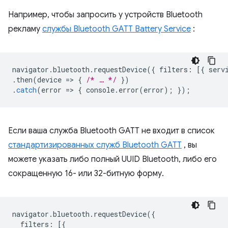
Например, чтобы запросить у устройств Bluetooth
рекламу
службы Bluetooth GATT Battery Service
:
navigator
.
bluetooth
.
requestDevice
({
filters
:
[{
serv
.
then
(
device
=
>
{
/* … */
})
.
catch
(
error
=
>
{
console
.
error
(
error
);
});
Если ваша служба Bluetooth GATT не входит в список
стандартизированных служб Bluetooth GATT
, вы
можете указать либо полный UUID Bluetooth, либо его
сокращенную 16- или 32-битную форму.
navigator
.
bluetooth
.
requestDevice
({
filters
:
[{