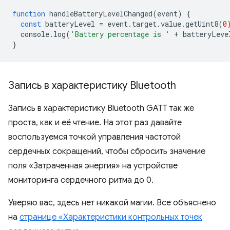
function
handleBatteryLevelChanged
(
event
)
{
const
batteryLevel
=
event
.
target
.
value
.
getUint8
(
0
console
.
log
(
'Battery percentage is '
+
batteryLeve
}
Запись в характеристику Bluetooth
Запись в характеристику Bluetooth GATT так же
проста, как и её чтение. На этот раз давайте
воспользуемся точкой управления частотой
сердечных сокращений, чтобы сбросить значение
поля «Затраченная энергия» на устройстве
мониторинга сердечного ритма до 0.
Уверяю вас, здесь нет никакой магии. Все объяснено
на
странице «Характеристики контрольных точек