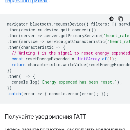
сердечного ритма»
.
navigator
.
bluetooth
.
requestDevice
({
filters
:
[{
serv
.
then
(
device
=
>
device
.
gatt
.
connect
())
.
then
(
server
=
>
server
.
getPrimaryService
(
'heart_rate
.
then
(
service
=
>
service
.
getCharacteristic
(
'heart_ra
.
then
(
characteristic
=
>
{
// Writing 1 is the signal to reset energy expended
const
resetEnergyExpended
=
Uint8Array
.
of
(
1
);
return
characteristic
.
writeValue
(
resetEnergyExpend
})
.
then
(
_
=
>
{
console
.
log
(
'Energy expended has been reset.'
);
})
.
catch
(
error
=
>
{
console
.
error
(
error
);
});
Получайте уведомления ГАТТ
Теперь давайте посмотрим, как получать уведомления