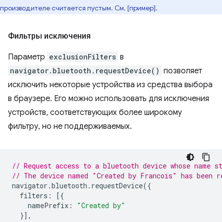
производителе считается пустым. См. [пример].
Фильтры исключения
Параметр
exclusionFilters
в
navigator.bluetooth.requestDevice()
позволяет
исключить некоторые устройства из средства выбора
в браузере. Его можно использовать для исключения
устройств, соответствующих более широкому
фильтру, но не поддерживаемых.
// Request access to a bluetooth device whose name s
// The device named "Created by Francois" has been r
navigator
.
bluetooth
.
requestDevice
({
filters
:
[{
namePrefix
:
"Created by"
}],