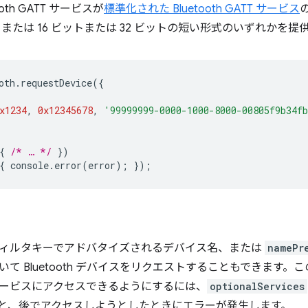
oth GATT サービスが
標準化された Bluetooth GATT サービス
 UUID または 16 ビットまたは 32 ビットの短い形式のいずれかを
oth
.
requestDevice
({
x1234
,
0x12345678
,
'99999999-0000-1000-8000-00805f9b34f
{
/* … */
})
{
console
.
error
(
error
);
});
ィルタキーでアドバタイズされるデバイス名、または
namePr
て Bluetooth デバイスをリクエストすることもできます。
ービスにアクセスできるようにするには、
optionalServices
と、後でアクセスしようとしたときにエラーが発生します。