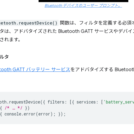
Bluetooth デバイスのユーザー プロンプト。
uetooth.requestDevice()
関数は、フィルタを定義する必須
は、アドバタイズされた Bluetooth GATT サービスやデ
されます。
ルタ
etooth GATT バッテリー サービス
をアドバタイズする Blueto
oth
.
requestDevice
({
filters
:
[{
services
:
[
'battery_ser
{
/* … */
})
{
console
.
error
(
error
);
});