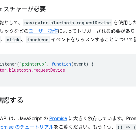
ェスチャーが必要
能として、
navigator.bluetooth.requestDevice
を使用した 
リックなどの
ユーザー操作
によってトリガーされる必要があり
、
click
、
touchend
イベントをリッスンすることについて
istener
(
'pointerup'
,
function
(
event
)
{
tor.bluetooth.requestDevice
確認する
 API は、JavaScript の
Promise
に大きく依存しています。Prom
romise のチュートリアル
をご覧ください。もう 1 つ、
() => 