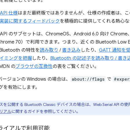
を前提としています。
 API 仕様
はまだ最終版ではありませんが、仕様の作成者は、この 
実装に関するフィードバック
を積極的に提供してくれる熱心な
th API のサブセットは、ChromeOS、Android 6.0 向け Chrom
（Chrome 70）で利用できます。つまり、近くの Bluetooth Low 
luetooth の特性を
読み取り
/
書き込み
したり、
GATT 通知を
イミングを把握
したり、
Bluetooth の記述子を読み取り / 書き
DN の
ブラウザの互換性
の表をご覧ください。
のバージョンの Windows の場合は、
about://flags
で
#exper
グを有効にします。
を公開する Bluetooth Classic デバイスの場合は、Web Serial 
のシリアル
に関するガイドを参照してください。
ライアルで利用可能