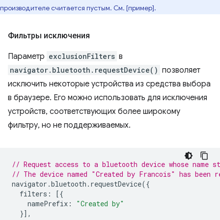
производителе считается пустым. См. [пример].
Фильтры исключения
Параметр
exclusionFilters
в
navigator.bluetooth.requestDevice()
позволяет
исключить некоторые устройства из средства выбора
в браузере. Его можно использовать для исключения
устройств, соответствующих более широкому
фильтру, но не поддерживаемых.
// Request access to a bluetooth device whose name s
// The device named "Created by Francois" has been r
navigator
.
bluetooth
.
requestDevice
({
filters
:
[{
namePrefix
:
"Created by"
}],