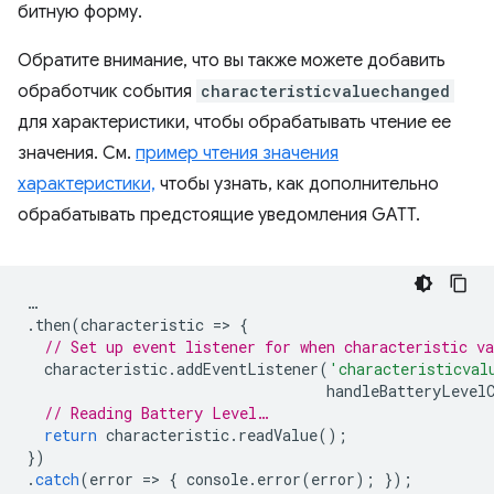
битную форму.
Обратите внимание, что вы также можете добавить
обработчик события
characteristicvaluechanged
для характеристики, чтобы обрабатывать чтение ее
значения. См.
пример чтения значения
характеристики,
чтобы узнать, как дополнительно
обрабатывать предстоящие уведомления GATT.
…
.
then
(
characteristic
=
>
{
// Set up event listener for when characteristic va
characteristic
.
addEventListener
(
'characteristicval
handleBatteryLevel
// Reading Battery Level…
return
characteristic
.
readValue
();
})
.
catch
(
error
=
>
{
console
.
error
(
error
);
});