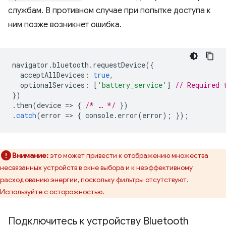
службам. В противном случае при попытке доступа к
ним позже возникнет ошибка.
navigator
.
bluetooth
.
requestDevice
({
acceptAllDevices
:
true
,
optionalServices
:
[
'battery_service'
]
// Required 
})
.
then
(
device
=
>
{
/* … */
})
.
catch
(
error
=
>
{
console
.
error
(
error
);
});
Внимание:
это может привести к отображению множества
несвязанных устройств в окне выбора и к неэффективному
расходованию энергии, поскольку фильтры отсутствуют.
Используйте с осторожностью.
Подключитесь к устройству Bluetooth