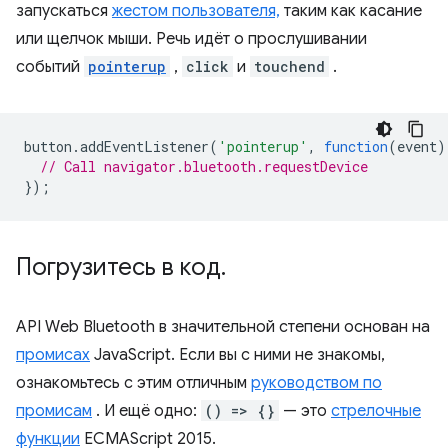
запускаться
жестом пользователя,
таким как касание
или щелчок мыши. Речь идёт о прослушивании
событий
pointerup
,
click
и
touchend
.
button
.
addEventListener
(
'pointerup'
,
function
(
event
)
// Call navigator.bluetooth.requestDevice
});
Погрузитесь в код
.
API Web Bluetooth в значительной степени основан на
промисах
JavaScript. Если вы с ними не знакомы,
ознакомьтесь с этим отличным
руководством по
промисам
. И ещё одно:
() => {}
— это
стрелочные
функции
ECMAScript 2015.