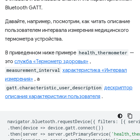
Bluetooth GATT.
Давайте, например, посмотрим, как читать описание
пользователем интервала измерения медицинского
термометра устройства.
В приведенном ниже примере
health_thermometer
—
это
служба «Термометр здоровья»
,
measurement_interval
характеристика «Интервал
измерения»
, а
gatt.characteristic_user_description
дескриптор
описания характеристики пользователя
.
navigator
.
bluetooth
.
requestDevice
({
filters
:
[{
serv
.
then
(
device
=
>
device
.
gatt
.
connect
())
.
then
(
server
=
>
server
.
getPrimaryService
(
'health_the