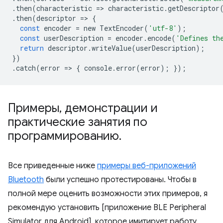
.
then
(
characteristic
=
>
characteristic
.
getDescriptor
.
then
(
descriptor
=
>
{
const
encoder
=
new
TextEncoder
(
'utf-8'
);
const
userDescription
=
encoder
.
encode
(
'Defines th
return
descriptor
.
writeValue
(
userDescription
);
})
.
catch
(
error
=
>
{
console
.
error
(
error
);
});
Примеры
,
демонстрации и
практические занятия по
программированию
.
Все приведенные ниже
примеры веб-приложений
Bluetooth
были успешно протестированы. Чтобы в
полной мере оценить возможности этих примеров, я
рекомендую установить [приложение BLE Peripheral
Simulator для Android], которое имитирует работу