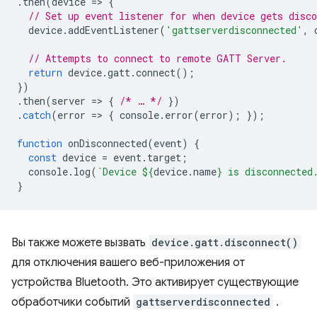
.
then
(
device
=
>
{
// Set up event listener for when device gets disco
device
.
addEventListener
(
'gattserverdisconnected'
,
// Attempts to connect to remote GATT Server.
return
device
.
gatt
.
connect
();
})
.
then
(
server
=
>
{
/* … */
})
.
catch
(
error
=
>
{
console
.
error
(
error
);
});
function
onDisconnected
(
event
)
{
const
device
=
event
.
target
;
console
.
log
(
`Device 
${
device
.
name
}
 is disconnected
}
Вы также можете вызвать
device.gatt.disconnect()
для отключения вашего веб-приложения от
устройства Bluetooth. Это активирует существующие
обработчики событий
gattserverdisconnected
.