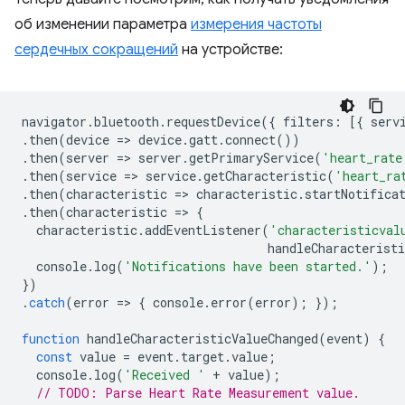
об изменении параметра
измерения частоты
сердечных сокращений
на устройстве:
navigator
.
bluetooth
.
requestDevice
({
filters
:
[{
serv
.
then
(
device
=
>
device
.
gatt
.
connect
())
.
then
(
server
=
>
server
.
getPrimaryService
(
'heart_rate
.
then
(
service
=
>
service
.
getCharacteristic
(
'heart_ra
.
then
(
characteristic
=
>
characteristic
.
startNotifica
.
then
(
characteristic
=
>
{
characteristic
.
addEventListener
(
'characteristicval
handleCharacteristi
console
.
log
(
'Notifications have been started.'
);
})
.
catch
(
error
=
>
{
console
.
error
(
error
);
});
function
handleCharacteristicValueChanged
(
event
)
{
const
value
=
event
.
target
.
value
;
console
.
log
(
'Received '
+
value
);
// TODO: Parse Heart Rate Measurement value.