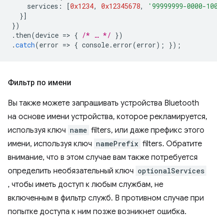
services
:
[
0x1234
,
0x12345678
,
'99999999-0000-10
}]
})
.
then
(
device
=
>
{
/* … */
})
.
catch
(
error
=
>
{
console
.
error
(
error
);
});
Фильтр по имени
Вы также можете запрашивать устройства Bluetooth
на основе имени устройства, которое рекламируется,
используя ключ
name
filters, или даже префикс этого
имени, используя ключ
namePrefix
filters. Обратите
внимание, что в этом случае вам также потребуется
определить необязательный ключ
optionalServices
, чтобы иметь доступ к любым службам, не
включенным в фильтр служб. В противном случае при
попытке доступа к ним позже возникнет ошибка.