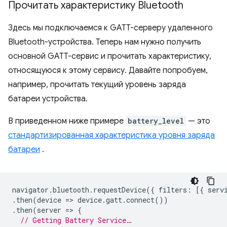
Прочитать характеристику Bluetooth
Здесь мы подключаемся к GATT-серверу удаленного
Bluetooth-устройства. Теперь нам нужно получить
основной GATT-сервис и прочитать характеристику,
относящуюся к этому сервису. Давайте попробуем,
например, прочитать текущий уровень заряда
батареи устройства.
В приведенном ниже примере
battery_level
— это
стандартизированная характеристика уровня заряда
батареи
.
navigator
.
bluetooth
.
requestDevice
({
filters
:
[{
serv
.
then
(
device
=
>
device
.
gatt
.
connect
())
.
then
(
server
=
>
{
// Getting Battery Service…