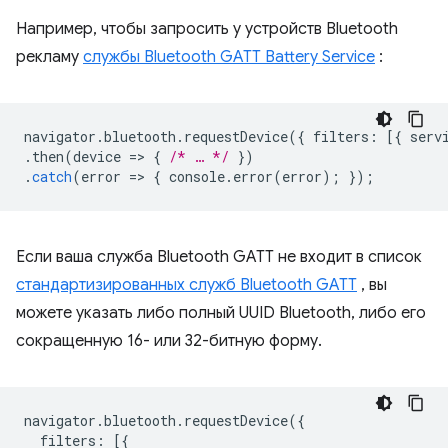
Например, чтобы запросить у устройств Bluetooth
рекламу
службы Bluetooth GATT Battery Service
:
navigator
.
bluetooth
.
requestDevice
({
filters
:
[{
serv
.
then
(
device
=
>
{
/* … */
})
.
catch
(
error
=
>
{
console
.
error
(
error
);
});
Если ваша служба Bluetooth GATT не входит в список
стандартизированных служб Bluetooth GATT
, вы
можете указать либо полный UUID Bluetooth, либо его
сокращенную 16- или 32-битную форму.
navigator
.
bluetooth
.
requestDevice
({
filters
:
[{