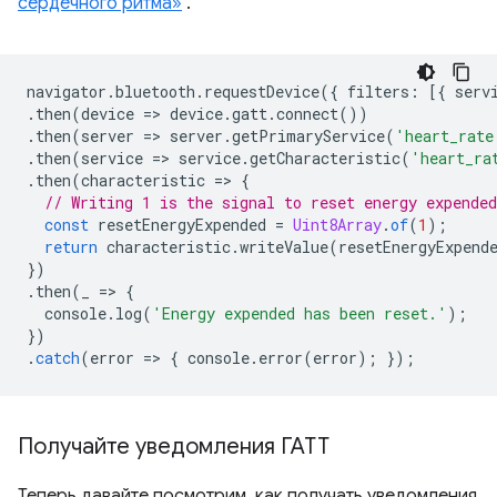
сердечного ритма»
.
navigator
.
bluetooth
.
requestDevice
({
filters
:
[{
serv
.
then
(
device
=
>
device
.
gatt
.
connect
())
.
then
(
server
=
>
server
.
getPrimaryService
(
'heart_rate
.
then
(
service
=
>
service
.
getCharacteristic
(
'heart_ra
.
then
(
characteristic
=
>
{
// Writing 1 is the signal to reset energy expended
const
resetEnergyExpended
=
Uint8Array
.
of
(
1
);
return
characteristic
.
writeValue
(
resetEnergyExpend
})
.
then
(
_
=
>
{
console
.
log
(
'Energy expended has been reset.'
);
})
.
catch
(
error
=
>
{
console
.
error
(
error
);
});
Получайте уведомления ГАТТ
Теперь давайте посмотрим, как получать уведомления