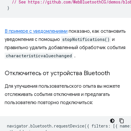
// See https://github.com/WebBluetoothCG/demos/blo
}
В примере с уведомлениями
показано, как остановить
уведомления с помощью
stopNotifications()
и
правильно удалить добавленный обработчик события
characteristicvaluechanged
.
Отключитесь от устройства Bluetooth
Для улучшения пользовательского опыта вы можете
отслеживать события отключения и предлагать
пользователю повторно подключиться:
navigator
.
bluetooth
.
requestDevice
({
filters
:
[{
name