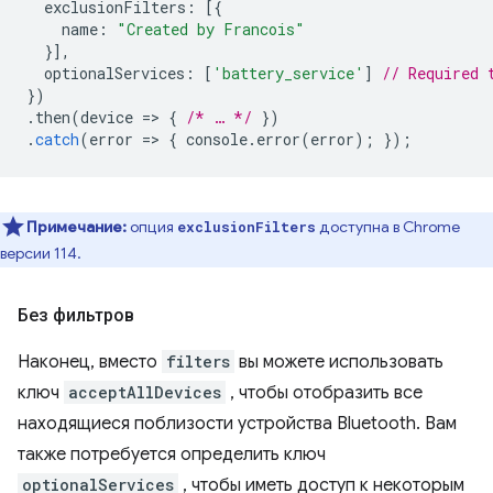
exclusionFilters
:
[{
name
:
"Created by Francois"
}],
optionalServices
:
[
'battery_service'
]
// Required 
})
.
then
(
device
=
>
{
/* … */
})
.
catch
(
error
=
>
{
console
.
error
(
error
);
});
Примечание:
опция
доступна в Chrome
exclusionFilters
версии 114.
Без фильтров
Наконец, вместо
filters
вы можете использовать
ключ
acceptAllDevices
, чтобы отобразить все
находящиеся поблизости устройства Bluetooth. Вам
также потребуется определить ключ
optionalServices
, чтобы иметь доступ к некоторым