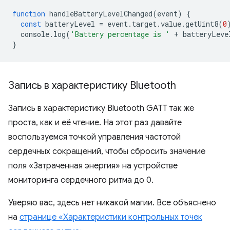
function
handleBatteryLevelChanged
(
event
)
{
const
batteryLevel
=
event
.
target
.
value
.
getUint8
(
0
console
.
log
(
'Battery percentage is '
+
batteryLeve
}
Запись в характеристику Bluetooth
Запись в характеристику Bluetooth GATT так же
проста, как и её чтение. На этот раз давайте
воспользуемся точкой управления частотой
сердечных сокращений, чтобы сбросить значение
поля «Затраченная энергия» на устройстве
мониторинга сердечного ритма до 0.
Уверяю вас, здесь нет никакой магии. Все объяснено
на
странице «Характеристики контрольных точек