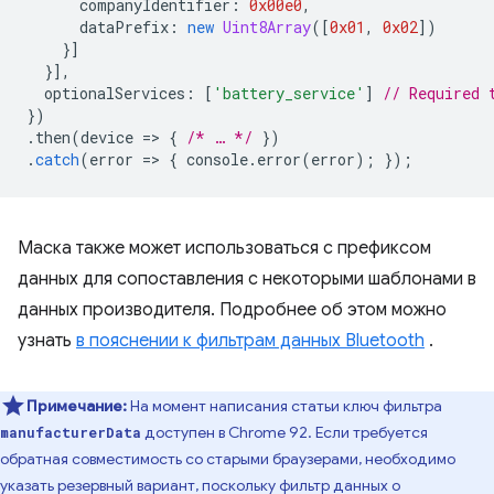
companyIdentifier
:
0x00e0
,
dataPrefix
:
new
Uint8Array
([
0x01
,
0x02
])
}]
}],
optionalServices
:
[
'battery_service'
]
// Required 
})
.
then
(
device
=
>
{
/* … */
})
.
catch
(
error
=
>
{
console
.
error
(
error
);
});
Маска также может использоваться с префиксом
данных для сопоставления с некоторыми шаблонами в
данных производителя. Подробнее об этом можно
узнать
в пояснении к фильтрам данных Bluetooth
.
Примечание:
На момент написания статьи ключ фильтра
доступен в Chrome 92. Если требуется
manufacturerData
обратная совместимость со старыми браузерами, необходимо
указать резервный вариант, поскольку фильтр данных о