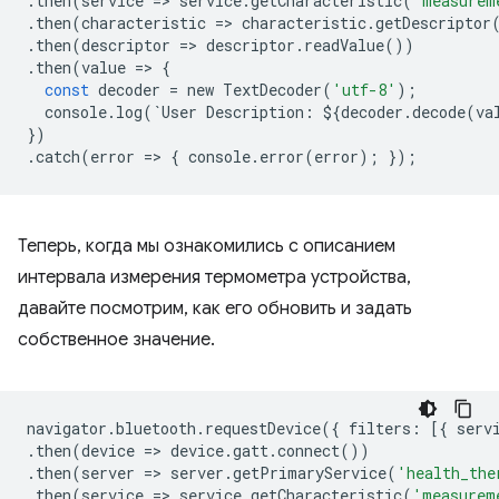
.
then
(
service
=
>
service
.
getCharacteristic
(
'measurem
.
then
(
characteristic
=
>
characteristic
.
getDescriptor
.
then
(
descriptor
=
>
descriptor
.
readValue
())
.
then
(
value
=
>
{
const
decoder
=
new
TextDecoder
(
'utf-8'
);
console
.
log
(
`
User
Description
:
$
{
decoder
.
decode
(
va
})
.
catch
(
error
=
>
{
console
.
error
(
error
);
});
Теперь, когда мы ознакомились с описанием
интервала измерения термометра устройства,
давайте посмотрим, как его обновить и задать
собственное значение.
navigator
.
bluetooth
.
requestDevice
({
filters
:
[{
serv
.
then
(
device
=
>
device
.
gatt
.
connect
())
.
then
(
server
=
>
server
.
getPrimaryService
(
'health_the
.
then
(
service
=
>
service
.
getCharacteristic
(
'measurem