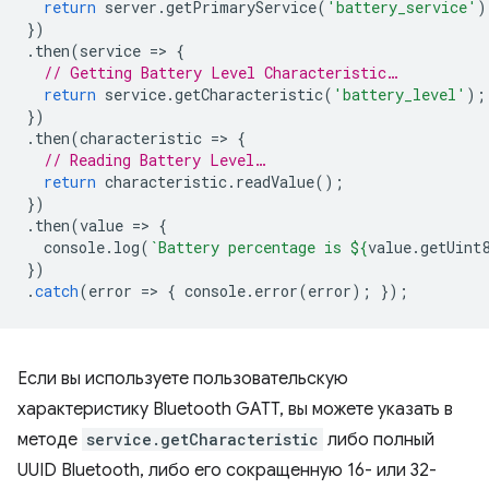
return
server
.
getPrimaryService
(
'battery_service'
)
})
.
then
(
service
=
>
{
// Getting Battery Level Characteristic…
return
service
.
getCharacteristic
(
'battery_level'
);
})
.
then
(
characteristic
=
>
{
// Reading Battery Level…
return
characteristic
.
readValue
();
})
.
then
(
value
=
>
{
console
.
log
(
`Battery percentage is 
${
value
.
getUint
})
.
catch
(
error
=
>
{
console
.
error
(
error
);
});
Если вы используете пользовательскую
характеристику Bluetooth GATT, вы можете указать в
методе
service.getCharacteristic
либо полный
UUID Bluetooth, либо его сокращенную 16- или 32-