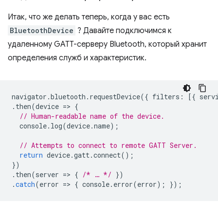
Итак, что же делать теперь, когда у вас есть
BluetoothDevice
? Давайте подключимся к
удаленному GATT-серверу Bluetooth, который хранит
определения служб и характеристик.
navigator
.
bluetooth
.
requestDevice
({
filters
:
[{
serv
.
then
(
device
=
>
{
// Human-readable name of the device.
console
.
log
(
device
.
name
);
// Attempts to connect to remote GATT Server.
return
device
.
gatt
.
connect
();
})
.
then
(
server
=
>
{
/* … */
})
.
catch
(
error
=
>
{
console
.
error
(
error
);
});