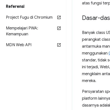
atas fungsi ter
Referensi
Dasar-das
Project Fugu di Chromium
Mempelajari PWA:
Banyak class US
Kemampuan
perangkat cla
MDN Web API
antarmuka man
menggunakan
standar, tidak 
ini terjadi, We
mengklaim anta
mereka.
Persyaratan spe
platform lainn
dasarnya adalah