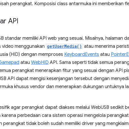
pisah perangkat. Komposisi class antarmuka ini memberikan flek
ar API
B standar memiliki API web yang sesuai. Misalnya, halaman d
ss video menggunakan
getUserMedia()
atau menerima peristi
usia (HID) dengan memproses
KeyboardEvents
atau
PointerE
Gamepad
atau
WebHID
API. Sama seperti tidak semua perang
semua perangkat menerapkan fitur yang sesuai dengan API pla
bUSB API dapat mengisi kesenjangan tersebut dengan menyedia
rmuka khusus vendor dan menerapkan dukungan untuknya la
sifik agar perangkat dapat diakses melalui WebUSB sedikit ber
ya karena perbedaan cara sistem operasi mengelola perangkat
 perangkat tidak boleh sudah memiliki driver yang mengklaim