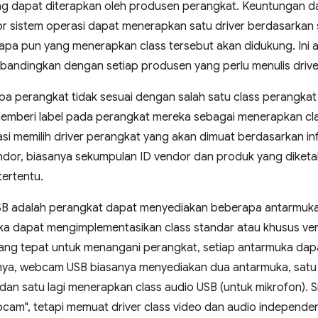
yang dapat diterapkan oleh produsen perangkat. Keuntungan dar
or sistem operasi dapat menerapkan satu driver berdasarkan spe
apa pun yang menerapkan class tersebut akan didukung. Ini 
ibandingkan dengan setiap produsen yang perlu menulis drive
a perangkat tidak sesuai dengan salah satu class perangkat 
memberi label pada perangkat mereka sebagai menerapkan cla
rasi memilih driver perangkat yang akan dimuat berdasarkan i
endor, biasanya sekumpulan ID vendor dan produk yang diket
tertentu.
i USB adalah perangkat dapat menyediakan beberapa antarmuk
ka dapat mengimplementasikan class standar atau khusus ven
yang tepat untuk menangani perangkat, setiap antarmuka dapat
nya, webcam USB biasanya menyediakan dua antarmuka, satu
dan satu lagi menerapkan class audio USB (untuk mikrofon). 
ebcam", tetapi memuat driver class video dan audio independ