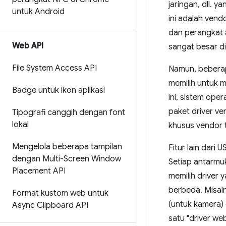
jaringan, dll. 
untuk Android
ini adalah vend
dan perangkat 
Web API
sangat besar d
File System Access API
Namun, beberap
memilih untuk 
Badge untuk ikon aplikasi
ini, sistem ope
paket driver v
Tipografi canggih dengan font
lokal
khusus vendor 
Mengelola beberapa tampilan
Fitur lain dar
dengan Multi-Screen Window
Setiap antarmu
Placement API
memilih driver 
berbeda. Misal
Format kustom web untuk
(untuk kamera) 
Async Clipboard API
satu "driver w