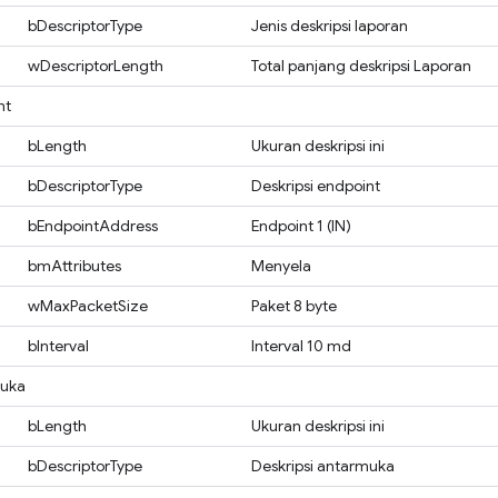
bDescriptorType
Jenis deskripsi laporan
wDescriptorLength
Total panjang deskripsi Laporan
nt
bLength
Ukuran deskripsi ini
bDescriptorType
Deskripsi endpoint
bEndpointAddress
Endpoint 1 (IN)
bmAttributes
Menyela
wMaxPacketSize
Paket 8 byte
bInterval
Interval 10 md
muka
bLength
Ukuran deskripsi ini
bDescriptorType
Deskripsi antarmuka