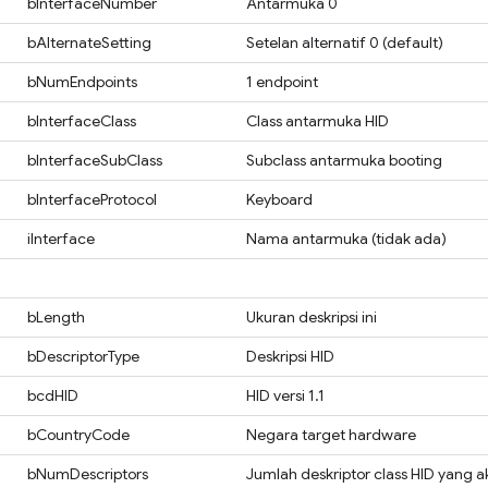
bInterfaceNumber
Antarmuka 0
bAlternateSetting
Setelan alternatif 0 (default)
bNumEndpoints
1 endpoint
bInterfaceClass
Class antarmuka HID
bInterfaceSubClass
Subclass antarmuka booting
bInterfaceProtocol
Keyboard
iInterface
Nama antarmuka (tidak ada)
bLength
Ukuran deskripsi ini
bDescriptorType
Deskripsi HID
bcdHID
HID versi 1.1
bCountryCode
Negara target hardware
bNumDescriptors
Jumlah deskriptor class HID yang ak