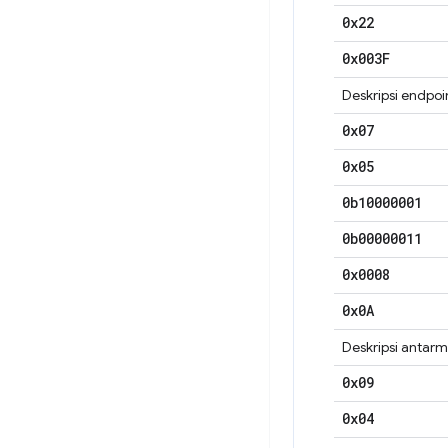
0x22
0x003F
Deskripsi endpoi
0x07
0x05
0b10000001
0b00000011
0x0008
0x0A
Deskripsi antar
0x09
0x04