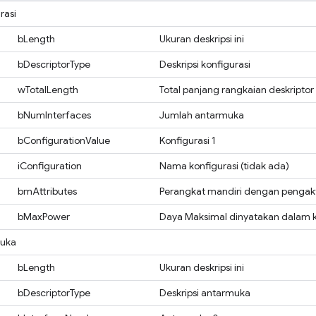
rasi
bLength
Ukuran deskripsi ini
bDescriptorType
Deskripsi konfigurasi
wTotalLength
Total panjang rangkaian deskriptor 
bNumInterfaces
Jumlah antarmuka
bConfigurationValue
Konfigurasi 1
iConfiguration
Nama konfigurasi (tidak ada)
bmAttributes
Perangkat mandiri dengan pengakti
bMaxPower
Daya Maksimal dinyatakan dalam k
muka
bLength
Ukuran deskripsi ini
bDescriptorType
Deskripsi antarmuka