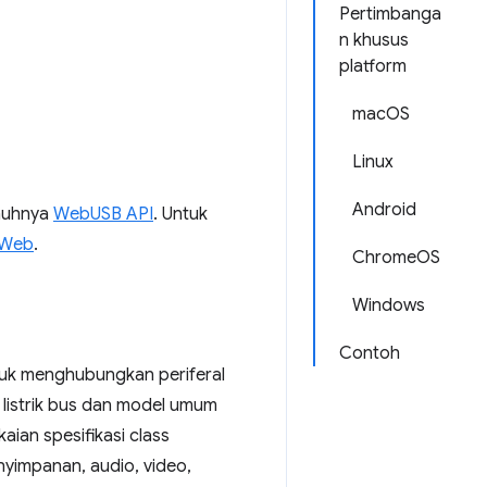
Pertimbanga
n khusus
platform
macOS
Linux
Android
enuhnya
WebUSB API
. Untuk
 Web
.
ChromeOS
Windows
Contoh
ntuk menghubungkan periferal
 listrik bus dan model umum
ian spesifikasi class
nyimpanan, audio, video,