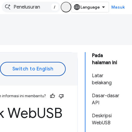
/
Masuk
Pada
halaman ini
Latar
belakang
Dasar-dasar
 informasi ini membantu?
API
k Web
USB
Deskripsi
WebUSB