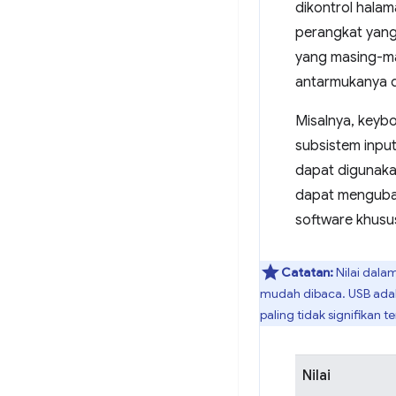
dikontrol halam
perangkat yang
yang masing-ma
antarmukanya di
Misalnya, keyb
subsistem inpu
dapat digunakan
dapat mengubah
software khusus
Catatan:
Nilai dalam
mudah dibaca. USB adalah
paling tidak signifikan t
Nilai