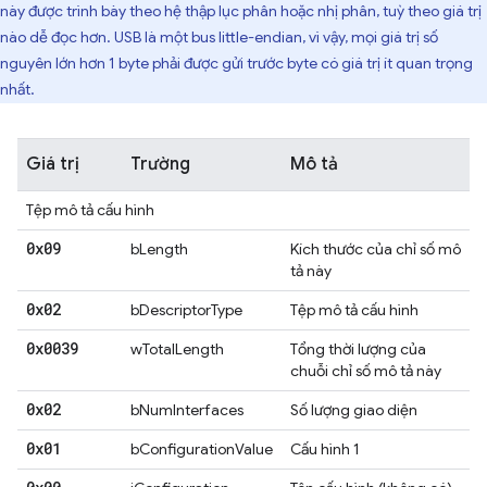
này được trình bày theo hệ thập lục phân hoặc nhị phân, tuỳ theo giá trị
nào dễ đọc hơn. USB là một bus little-endian, vì vậy, mọi giá trị số
nguyên lớn hơn 1 byte phải được gửi trước byte có giá trị ít quan trọng
nhất.
Giá trị
Trường
Mô tả
Tệp mô tả cấu hình
0x09
bLength
Kích thước của chỉ số mô
tả này
0x02
bDescriptorType
Tệp mô tả cấu hình
0x0039
wTotalLength
Tổng thời lượng của
chuỗi chỉ số mô tả này
0x02
bNumInterfaces
Số lượng giao diện
0x01
bConfigurationValue
Cấu hình 1