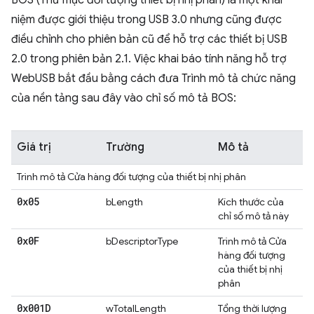
BOS (Thư mục đối tượng thiết bị nhị phân) là một khái
niệm được giới thiệu trong USB 3.0 nhưng cũng được
điều chỉnh cho phiên bản cũ để hỗ trợ các thiết bị USB
2.0 trong phiên bản 2.1. Việc khai báo tính năng hỗ trợ
WebUSB bắt đầu bằng cách đưa Trình mô tả chức năng
của nền tảng sau đây vào chỉ số mô tả BOS:
Giá trị
Trường
Mô tả
Trình mô tả Cửa hàng đối tượng của thiết bị nhị phân
0x05
bLength
Kích thước của
chỉ số mô tả này
0x0F
bDescriptorType
Trình mô tả Cửa
hàng đối tượng
của thiết bị nhị
phân
0x001D
wTotalLength
Tổng thời lượng