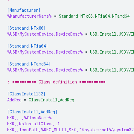
[Manufacturer]
%ManufacturerName%
=
Standard,NTx86,NTia64,NTamd64
[Standard.NTx86]
%USB\MyCustomDevice.DeviceDesc%
=
USB_Install,USB\VI
[Standard.NTia64]
%USB\MyCustomDevice.DeviceDesc%
=
USB_Install,USB\VI
[Standard.NTamd64]
%USB\MyCustomDevice.DeviceDesc%
=
USB_Install,USB\VI
; ========== Class definition ===========
[ClassInstall32]
AddReg
=
ClassInstall_AddReg
[ClassInstall_AddReg]
HKR,,,,%ClassName%
HKR,,NoInstallClass,,1
HKR,,IconPath,%REG_MULTI_SZ%,"%systemroot%\system32