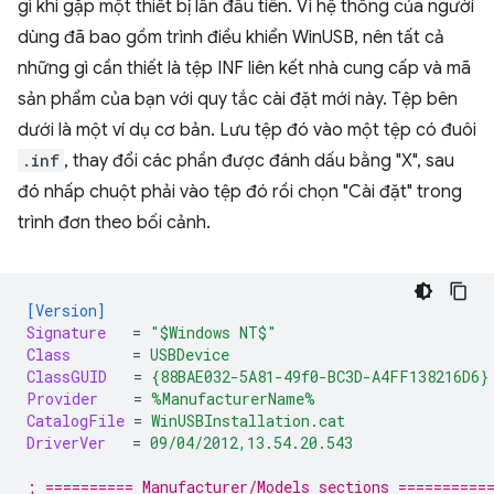
gì khi gặp một thiết bị lần đầu tiên. Vì hệ thống của người
dùng đã bao gồm trình điều khiển WinUSB, nên tất cả
những gì cần thiết là tệp INF liên kết nhà cung cấp và mã
sản phẩm của bạn với quy tắc cài đặt mới này. Tệp bên
dưới là một ví dụ cơ bản. Lưu tệp đó vào một tệp có đuôi
.inf
, thay đổi các phần được đánh dấu bằng "X", sau
đó nhấp chuột phải vào tệp đó rồi chọn "Cài đặt" trong
trình đơn theo bối cảnh.
[Version]
Signature
=
"$Windows NT$"
Class
=
USBDevice
ClassGUID
=
{88BAE032-5A81-49f0-BC3D-A4FF138216D6}
Provider
=
%ManufacturerName%
CatalogFile
=
WinUSBInstallation.cat
DriverVer
=
09/04/2012,13.54.20.543
; ========== Manufacturer/Models sections ==========