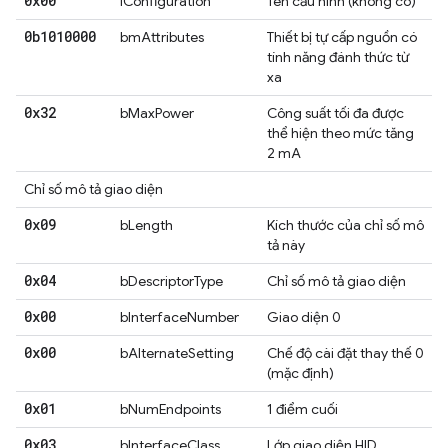
0x00
iConfiguration
Tên cấu hình (không có)
0b1010000
bmAttributes
Thiết bị tự cấp nguồn có
tính năng đánh thức từ
xa
0x32
bMaxPower
Công suất tối đa được
thể hiện theo mức tăng
2 mA
Chỉ số mô tả giao diện
0x09
bLength
Kích thước của chỉ số mô
tả này
0x04
bDescriptorType
Chỉ số mô tả giao diện
0x00
bInterfaceNumber
Giao diện 0
0x00
bAlternateSetting
Chế độ cài đặt thay thế 0
(mặc định)
0x01
bNumEndpoints
1 điểm cuối
0x03
bInterfaceClass
Lớp giao diện HID