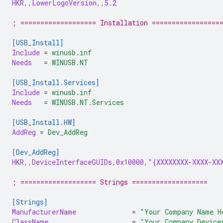
HKR,,LowerLogoVersion,,5.2
; =================== Installation =================
[USB_Install]
Include
=
winusb.inf
Needs
=
WINUSB.NT
[USB_Install.Services]
Include
=
winusb.inf
Needs
=
WINUSB.NT.Services
[USB_Install.HW]
AddReg
=
Dev_AddReg
[Dev_AddReg]
HKR,,DeviceInterfaceGUIDs,0x10000,"{XXXXXXXX-XXXX-XX
; =================== Strings ===================
[Strings]
ManufacturerName
=
"Your Company Name H
ClassName
=
"Your Company Device