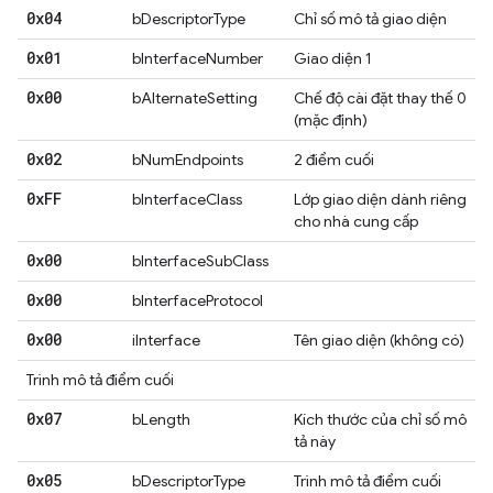
0x04
bDescriptorType
Chỉ số mô tả giao diện
0x01
bInterfaceNumber
Giao diện 1
0x00
bAlternateSetting
Chế độ cài đặt thay thế 0
(mặc định)
0x02
bNumEndpoints
2 điểm cuối
0x
FF
bInterfaceClass
Lớp giao diện dành riêng
cho nhà cung cấp
0x00
bInterfaceSubClass
0x00
bInterfaceProtocol
0x00
iInterface
Tên giao diện (không có)
Trình mô tả điểm cuối
0x07
bLength
Kích thước của chỉ số mô
tả này
0x05
bDescriptorType
Trình mô tả điểm cuối