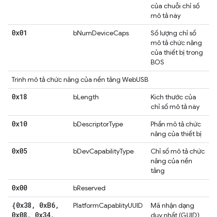
của chuỗi chỉ số
mô tả này
0x01
bNumDeviceCaps
Số lượng chỉ số
mô tả chức năng
của thiết bị trong
BOS
Trình mô tả chức năng của nền tảng WebUSB
0x18
bLength
Kích thước của
chỉ số mô tả này
0x10
bDescriptorType
Phần mô tả chức
năng của thiết bị
0x05
bDevCapabilityType
Chỉ số mô tả chức
năng của nền
tảng
0x00
bReserved
{0x38
,
0x
B6
,
PlatformCapablityUUID
Mã nhận dạng
0x08
,
0x34
,
duy nhất (GUID)