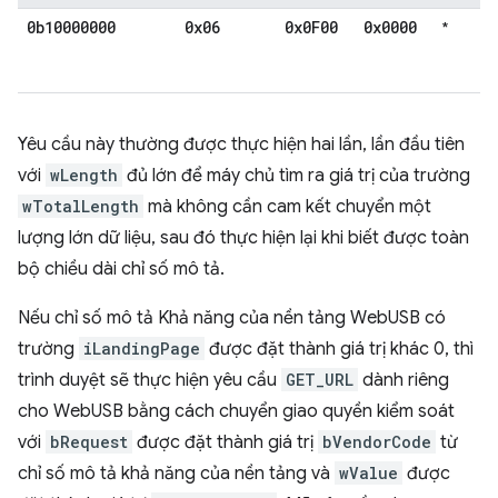
0b10000000
0x06
0x0F00
0x0000
*
Yêu cầu này thường được thực hiện hai lần, lần đầu tiên
với
wLength
đủ lớn để máy chủ tìm ra giá trị của trường
wTotalLength
mà không cần cam kết chuyển một
lượng lớn dữ liệu, sau đó thực hiện lại khi biết được toàn
bộ chiều dài chỉ số mô tả.
Nếu chỉ số mô tả Khả năng của nền tảng WebUSB có
trường
iLandingPage
được đặt thành giá trị khác 0, thì
trình duyệt sẽ thực hiện yêu cầu
GET_URL
dành riêng
cho WebUSB bằng cách chuyển giao quyền kiểm soát
với
bRequest
được đặt thành giá trị
bVendorCode
từ
chỉ số mô tả khả năng của nền tảng và
wValue
được