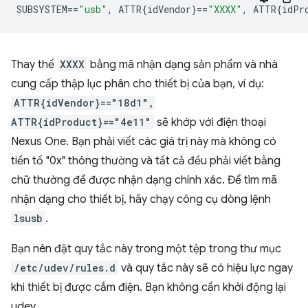
SUBSYSTEM
==
"usb"
,
 ATTR{idVendor}
==
"XXXX"
,
 ATTR{idPr
Thay thế
XXXX
bằng mã nhận dạng sản phẩm và nhà
cung cấp thập lục phân cho thiết bị của bạn, ví dụ:
ATTR{idVendor}=="18d1",
ATTR{idProduct}=="4e11"
sẽ khớp với điện thoại
Nexus One. Bạn phải viết các giá trị này mà không có
tiền tố "0x" thông thường và tất cả đều phải viết bằng
chữ thường để được nhận dạng chính xác. Để tìm mã
nhận dạng cho thiết bị, hãy chạy công cụ dòng lệnh
lsusb
.
Bạn nên đặt quy tắc này trong một tệp trong thư mục
/etc/udev/rules.d
và quy tắc này sẽ có hiệu lực ngay
khi thiết bị được cắm điện. Bạn không cần khởi động lại
udev.