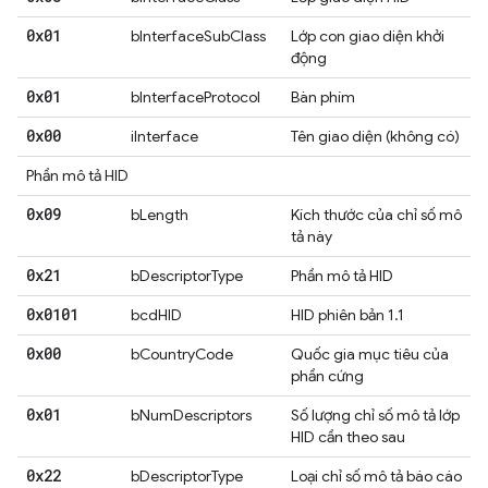
0x01
bInterfaceSubClass
Lớp con giao diện khởi
động
0x01
bInterfaceProtocol
Bàn phím
0x00
iInterface
Tên giao diện (không có)
Phần mô tả HID
0x09
bLength
Kích thước của chỉ số mô
tả này
0x21
bDescriptorType
Phần mô tả HID
0x0101
bcdHID
HID phiên bản 1.1
0x00
bCountryCode
Quốc gia mục tiêu của
phần cứng
0x01
bNumDescriptors
Số lượng chỉ số mô tả lớp
HID cần theo sau
0x22
bDescriptorType
Loại chỉ số mô tả báo cáo