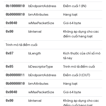
0b10000010
bEndpointAddress
Điểm cuối 1 (IN)
0b00000010
bmAttributes
Hàng loạt
0x0040
wMaxPacketSize
Gói 64 byte
0x00
bInterval
Không áp dụng cho các
điểm cuối hàng loạt
Trình mô tả điểm cuối
0x07
bLength
Kích thước của chỉ số mô
tả này
0x05
bDescriptorType
Trình mô tả điểm cuối
0b00000011
bEndpointAddress
Điểm cuối 3 (OUT)
0b00000010
bmAttributes
Hàng loạt
0x0040
wMaxPacketSize
Gói 64 byte
0x00
bInterval
Không áp dụng cho các
điểm cuối hàng loạt