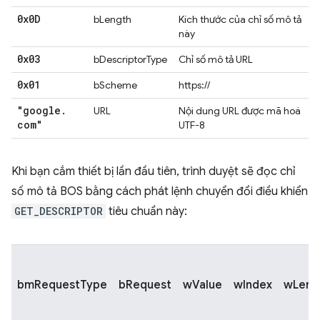
0x0D
bLength
Kích thước của chỉ số mô tả
này
0x03
bDescriptorType
Chỉ số mô tả URL
0x01
bScheme
https://
"google
.
URL
Nội dung URL được mã hoá
com"
UTF-8
Khi bạn cắm thiết bị lần đầu tiên, trình duyệt sẽ đọc chỉ
số mô tả BOS bằng cách phát lệnh chuyển đổi điều khiển
GET_DESCRIPTOR
tiêu chuẩn này:
bmRequestType
bRequest
wValue
wIndex
wLeng