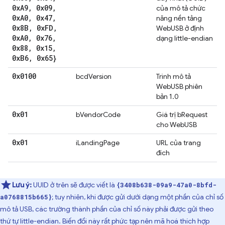
0x
A9
,
0x09
,
của mô tả chức
0x
A0
,
0x47
,
năng nền tảng
0x8B
,
0x
FD
,
WebUSB ở định
0x
A0
,
0x76
,
dạng little-endian
0x88
,
0x15
,
0x
B6
,
0x65}
0x0100
bcdVersion
Trình mô tả
WebUSB phiên
bản 1.0
0x01
bVendorCode
Giá trị bRequest
cho WebUSB
0x01
iLandingPage
URL của trang
đích
Lưu ý:
UUID ở trên sẽ được viết là
{3408b638-09a9-47a0-8bfd-
; tuy nhiên, khi được gửi dưới dạng một phần của chỉ số
a0768815b665}
mô tả USB, các trường thành phần của chỉ số này phải được gửi theo
thứ tự little-endian. Biến đổi này rất phức tạp nên mã hoá thích hợp