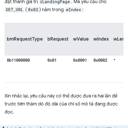
đặt thành giá trị
iLandingPage
. Mã yêu cầu cho
GET_URL
(
0x02
) nằm trong
wIndex
:
bmRequestType
bRequest
wValue
wIndex
wLeng
0b11000000
0x01
0x0001
0x0002
*
Xin nhắc lại, yêu cầu này có thể được đưa ra hai lần để
trước tiên thăm dò độ dài của chỉ số mô tả đang được
đọc.