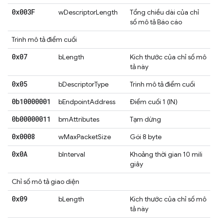
0x003F
wDescriptorLength
Tổng chiều dài của chỉ
số mô tả Báo cáo
Trình mô tả điểm cuối
0x07
bLength
Kích thước của chỉ số mô
tả này
0x05
bDescriptorType
Trình mô tả điểm cuối
0b10000001
bEndpointAddress
Điểm cuối 1 (IN)
0b00000011
bmAttributes
Tạm dừng
0x0008
wMaxPacketSize
Gói 8 byte
0x0A
bInterval
Khoảng thời gian 10 mili
giây
Chỉ số mô tả giao diện
0x09
bLength
Kích thước của chỉ số mô
tả này